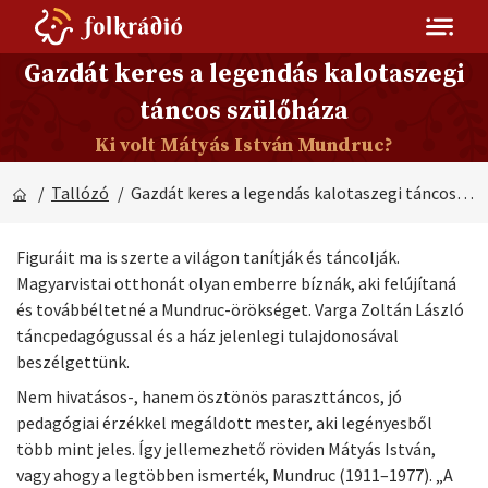
Gazdát keres a legendás kalotaszegi
táncos szülőháza
Ki volt Mátyás István Mundruc?
/
Tallózó
/ Gazdát keres a legendás kalotaszegi táncos szülőháza
Figuráit ma is szerte a világon tanítják és táncolják.
Magyarvistai otthonát olyan emberre bíznák, aki felújítaná
és továbbéltetné a Mundruc-örökséget. Varga Zoltán László
táncpedagógussal és a ház jelenlegi tulajdonosával
beszélgettünk.
Nem hivatásos-, hanem ösztönös paraszttáncos, jó
pedagógiai érzékkel megáldott mester, aki legényesből
több mint jeles. Így jellemezhető röviden Mátyás István,
vagy ahogy a legtöbben ismerték, Mundruc (1911–1977). „A