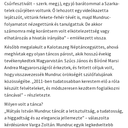
Csűrfesztivált – szerk. megj.), egy jó barátommal a Szarka-
telek csűrjében voltunk. Ő lehozott egy videókazetta
lejátszót, vittünk fekete-fehér tévét is, majd Mundruc-
folyamatot nézegettünk és tanulgattuk. De akkor
számomra még korántsem volt elkötelezettség vagy
elhatározás a hivatás irányába” – emlékezett vissza.
Később megalakult a Kalotaszeg Néptáncegyüttes, ahová
meghívtak egy olyan táncos párost, akik hosszú évekig
tevékenykedtek Magyarvistán. Szűcs János és Bíróné Marsi
Andrea Magyarországról érkeztek, és feltett céljuk volt,
hogy visszavezessék Mundruc örökségét szülőfalujának
közösségébe. „2011-ben tudatosabban kerestem elő a róla
készült felvételeket, és módszeresen kezdtem foglalkozni
táncával” – részletezte.
Milyen volt a tánca?
„Mátyás István Mundruc táncát a letisztultság, a tudatosság,
a higgadtság és az elegancia jellemezte” – válaszolta
kérdésünkre Varga Zoltán. Mundruc egyik legkedveltebb