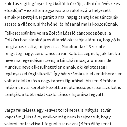
kalotaszegi legényes legkiválóbb őrzője, alkotóművésze és
előadója” – ez áll a magyarvistai szülőházára helyezett
emlékplakettjén. Figuráit a mai napig tanítják és táncolják
szerte a világon, sírhelyénél és házánál ma is koszorúznak.
Felkeresésünkre Varga Zoltán László táncpedagógus, a
FolkOtthon alapítója és állandó oktatója elárulta, hogy ő is
megtapasztalta, milyen is a „Mundruc-láz”. Szerinte
rengeteg nagyszerű táncosa van Kalotaszegnek, „akiknek a
neve ma legendásan cseng a táncházmozgalomban, de
Mundruc neve elkerülhetetlen annak, aki kalotaszegi
legényessel foglalkozik”. Így hát számára is elkerülthetetlen
volt a találkozás a nagy táncos figuráival, hiszen Mérában
intézményes keretek között a néptánccsoportban azokat is
tanítják, a többi adatközlő táncos figuráival együtt.
Varga felidézett egy kedves történetet is Mátyás István
kapcsán: „Húsz éve, amikor még nem is sejtettük, hogy
valamikor fesztivált fogunk szervezni (Méra Világzenei