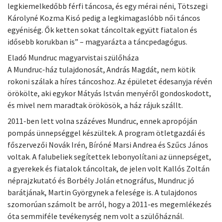
legkiemelkedőbb férfi táncosa, és egy mérai néni, Tötszegi
Károlyné Kozma Kisó pedig a legkimagaslóbb női táncos
egyéniség. Ők ketten sokat táncoltak együtt fiatalon és
idősebb korukban is” – magyarázta a táncpedagógus.
Eladó Mundruc magyarvistai szülőháza
A Mundruc-ház tulajdonosát, András Magdát, nem kötik
rokoni szálak a híres táncoshoz. Az épületet édesanyja révén
örökölte, aki egykor Mátyás István menyéről gondoskodott,
és mivel nem maradtak örökösök, a ház rájuk szállt.
2011-ben lett volna százéves Mundruc, ennek apropóján
pompás ünnepséggel készültek. A program ötletgazdái és
főszervezői Novák Irén, Bíróné Marsi Andrea és Szűcs János
voltak. A falubeliek segítettek lebonyolítani az ünnepséget,
a gyerekek és fiatalok táncoltak, de jelen volt Kallós Zoltán
néprajzkutató és Borbély Jolán etnográfus, Mundruc jó
barátjának, Martin Györgynek a felesége is. A tulajdonos
szomorúan számolt be arról, hogy a 2011-es megemlékezés
óta semmiféle tevékenység nem volt a szülőháznál.