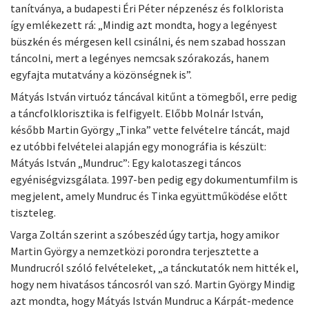
tanítványa, a budapesti Éri Péter népzenész és folklorista
így emlékezett rá: „Mindig azt mondta, hogy a legényest
büszkén és mérgesen kell csinálni, és nem szabad hosszan
táncolni, mert a legényes nemcsak szórakozás, hanem
egyfajta mutatvány a közönségnek is”.
Mátyás István virtuóz táncával kitűnt a tömegből, erre pedig
a táncfolklorisztika is felfigyelt. Előbb Molnár István,
később Martin György „Tinka” vette felvételre táncát, majd
ez utóbbi felvételei alapján egy monográfia is készült:
Mátyás István „Mundruc”: Egy kalotaszegi táncos
egyéniségvizsgálata. 1997-ben pedig egy dokumentumfilm is
megjelent, amely Mundruc és Tinka együttműködése előtt
tiszteleg.
Varga Zoltán szerint a szóbeszéd úgy tartja, hogy amikor
Martin György a nemzetközi porondra terjesztette a
Mundrucról szóló felvételeket, „a tánckutatók nem hitték el,
hogy nem hivatásos táncosról van szó. Martin György Mindig
azt mondta, hogy Mátyás István Mundruc a Kárpát-medence