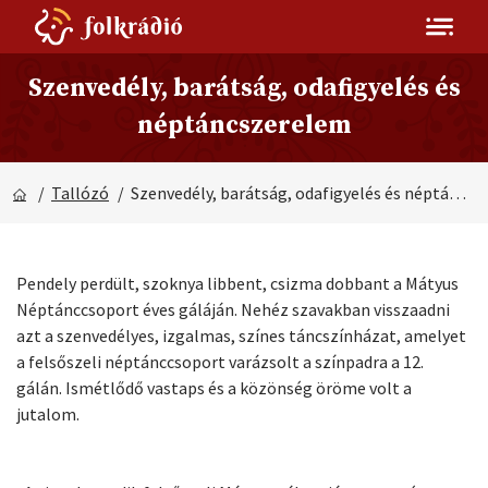
Szenvedély, barátság, odafigyelés és
néptáncszerelem
/
Tallózó
/ Szenvedély, barátság, odafigyelés és néptáncszerelem
Pendely perdült, szoknya libbent, csizma dobbant a Mátyus
Néptánccsoport éves gáláján. Nehéz szavakban visszaadni
azt a szenvedélyes, izgalmas, színes táncszínházat, amelyet
a felsőszeli néptánccsoport varázsolt a színpadra a 12.
gálán. Ismétlődő vastaps és a közönség öröme volt a
jutalom.