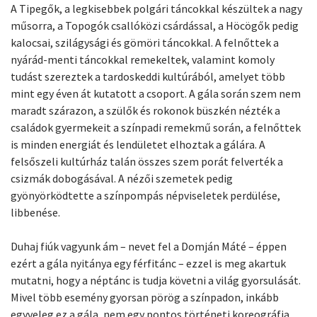
A Tipegők, a legkisebbek polgári táncokkal készültek a nagy
műsorra, a Topogók csallóközi csárdással, a Höcögők pedig
kalocsai, szilágysági és gömöri táncokkal. A felnőttek a
nyárád-menti táncokkal remekeltek, valamint komoly
tudást szereztek a tardoskeddi kultúrából, amelyet több
mint egy éven át kutatott a csoport. A gála során szem nem
maradt szárazon, a szülők és rokonok büszkén nézték a
családok gyermekeit a színpadi remekmű során, a felnőttek
is minden energiát és lendületet elhoztak a gálára. A
felsőszeli kultúrház talán összes szem porát felverték a
csizmák dobogásával. A nézői szemetek pedig
gyönyörködtette a színpompás népviseletek perdülése,
libbenése.
Duhaj fiúk vagyunk ám – nevet fel a Domján Máté – éppen
ezért a gála nyitánya egy férfitánc – ezzel is meg akartuk
mutatni, hogy a néptánc is tudja követni a világ gyorsulását.
Mivel több esemény gyorsan pörög a színpadon, inkább
egyveleg ez a gála, nem egy pontos történeti koreográfia.