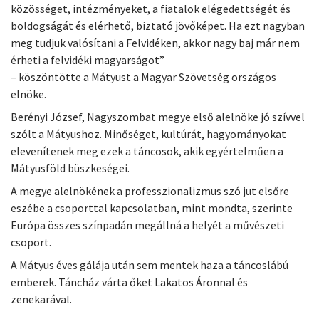
közösséget, intézményeket, a fiatalok elégedettségét és
boldogságát és elérhető, biztató jövőképet. Ha ezt nagyban
meg tudjuk valósítani a Felvidéken, akkor nagy baj már nem
érheti a felvidéki magyarságot”
– köszöntötte a Mátyust a Magyar Szövetség országos
elnöke.
Berényi József, Nagyszombat megye első alelnöke jó szívvel
szólt a Mátyushoz. Minőséget, kultúrát, hagyományokat
elevenítenek meg ezek a táncosok, akik egyértelműen a
Mátyusföld büszkeségei.
A megye alelnökének a professzionalizmus szó jut elsőre
eszébe a csoporttal kapcsolatban, mint mondta, szerinte
Európa összes színpadán megállná a helyét a művészeti
csoport.
A Mátyus éves gálája után sem mentek haza a táncoslábú
emberek. Táncház várta őket Lakatos Áronnal és
zenekarával.