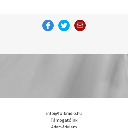
info@folkradio.hu
Támogatóink
Adatvédelem