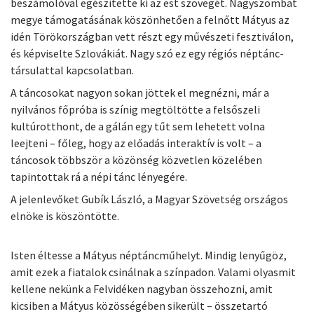
beszámolóval egészítette ki az est szövegét. Nagyszombat
megye támogatásának köszönhetően a felnőtt Mátyus az
idén Törökországban vett részt egy művészeti fesztiválon,
és képviselte Szlovákiát. Nagy szó ez egy régiós néptánc-
társulattal kapcsolatban.
A táncosokat nagyon sokan jöttek el megnézni, már a
nyilvános főpróba is színig megtöltötte a felsőszeli
kultúrotthont, de a gálán egy tűt sem lehetett volna
leejteni – főleg, hogy az előadás interaktív is volt – a
táncosok többször a közönség közvetlen közelében
tapintottak rá a népi tánc lényegére.
A jelenlevőket Gubík László, a Magyar Szövetség országos
elnöke is köszöntötte.
Isten éltesse a Mátyus néptáncműhelyt. Mindig lenyűgöz,
amit ezek a fiatalok csinálnak a színpadon. Valami olyasmit
kellene nekünk a Felvidéken nagyban összehozni, amit
kicsiben a Mátyus közösségében sikerült – összetartó