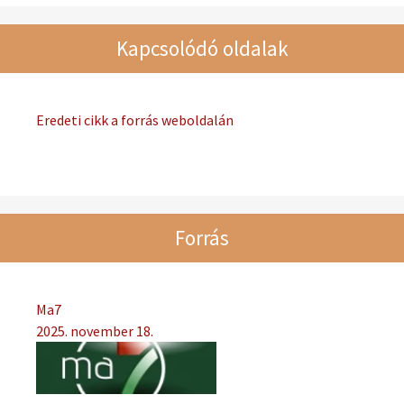
Kapcsolódó oldalak
Eredeti cikk a forrás weboldalán
Forrás
Ma7
2025. november 18.