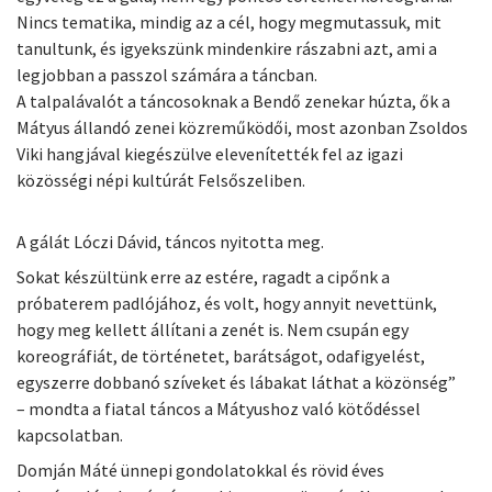
Nincs tematika, mindig az a cél, hogy megmutassuk, mit
tanultunk, és igyekszünk mindenkire rászabni azt, ami a
legjobban a passzol számára a táncban.
A talpalávalót a táncosoknak a Bendő zenekar húzta, ők a
Mátyus állandó zenei közreműködői, most azonban Zsoldos
Viki hangjával kiegészülve elevenítették fel az igazi
közösségi népi kultúrát Felsőszeliben.
A gálát Lóczi Dávid, táncos nyitotta meg.
Sokat készültünk erre az estére, ragadt a cipőnk a
próbaterem padlójához, és volt, hogy annyit nevettünk,
hogy meg kellett állítani a zenét is. Nem csupán egy
koreográfiát, de történetet, barátságot, odafigyelést,
egyszerre dobbanó szíveket és lábakat láthat a közönség”
– mondta a fiatal táncos a Mátyushoz való kötődéssel
kapcsolatban.
Domján Máté ünnepi gondolatokkal és rövid éves