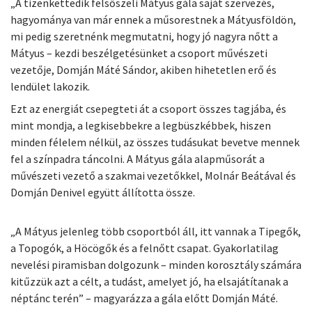
„A tizenkettedik felsőszeli Mátyus gála saját szervezés,
hagyománya van már ennek a műsorestnek a Mátyusföldön,
mi pedig szeretnénk megmutatni, hogy jó nagyra nőtt a
Mátyus – kezdi beszélgetésünket a csoport művészeti
vezetője, Domján Máté Sándor, akiben hihetetlen erő és
lendület lakozik.
Ezt az energiát csepegteti át a csoport összes tagjába, és
mint mondja, a legkisebbekre a legbüszkébbek, hiszen
minden félelem nélkül, az összes tudásukat bevetve mennek
fel a színpadra táncolni. A Mátyus gála alapműsorát a
művészeti vezető a szakmai vezetőkkel, Molnár Beátával és
Domján Denivel együtt állította össze.
„A Mátyus jelenleg több csoportból áll, itt vannak a Tipegők,
a Topogók, a Höcögők és a felnőtt csapat. Gyakorlatilag
nevelési piramisban dolgozunk – minden korosztály számára
kitűzzük azt a célt, a tudást, amelyet jó, ha elsajátítanak a
néptánc terén” – magyarázza a gála előtt Domján Máté.