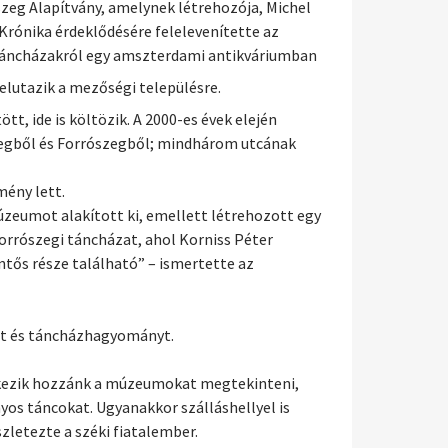
zeg Alapítvány, amelynek létrehozója, Michel
 Krónika érdeklődésére felelevenítette az
i táncházakról egy amszterdami antikváriumban
elutazik a mezőségi településre.
tt, ide is költözik. A 2000-es évek elején
szegből és Forrószegből; mindhárom utcának
mény lett.
úzeumot alakított ki, emellett létrehozott egy
orrószegi táncházat, ahol Korniss Péter
ntős része található” – ismertette az
rát és táncházhagyományt.
rkezik hozzánk a múzeumokat megtekinteni,
os táncokat. Ugyanakkor szálláshellyel is
zletezte a széki fiatalember.