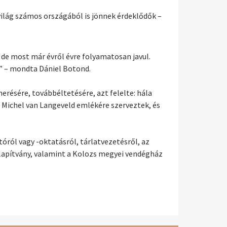
világ számos országából is jönnek érdeklődők –
 de most már évről évre folyamatosan javul.
k” – mondta Dániel Botond.
erésére, továbbéltetésére, azt felelte: hála
t Michel van Langeveld emlékére szerveztek, és
ról vagy -oktatásról, tárlatvezetésről, az
alapítvány, valamint a Kolozs megyei vendégház