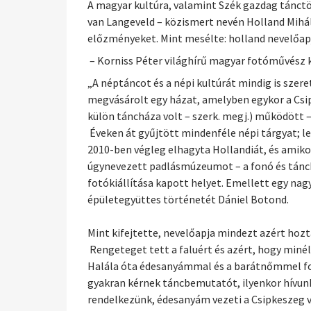
A magyar kultúra, valamint Szék gazdag tánct
van Langeveld – közismert nevén Holland Mihály
előzményeket. Mint mesélte: holland nevelőap
– Korniss Péter világhírű magyar fotóművész ké
„A néptáncot és a népi kultúrát mindig is szere
megvásárolt egy házat, amelyben egykor a Csip
külön táncháza volt – szerk. megj.) működött 
Éveken át gyűjtött mindenféle népi tárgyat; l
2010-ben végleg elhagyta Hollandiát, és amikor
úgynevezett padlásmúzeumot – a fonó és tánchá
fotókiállítása kapott helyet. Emellett egy na
épületegyüttes történetét Dániel Botond.
Mint kifejtette, nevelőapja mindezt azért hoz
Rengeteget tett a faluért és azért, hogy miné
Halála óta édesanyámmal és a barátnőmmel fo
gyakran kérnek táncbemutatót, ilyenkor hívun
rendelkezünk, édesanyám vezeti a Csipkeszeg v