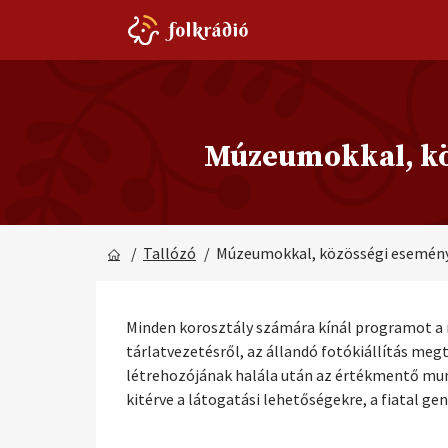
Múzeumokkal, köz
/
Tallózó
/ Múzeumokkal, közösségi események
Minden korosztály számára kínál programot a 
tárlatvezetésről, az állandó fotókiállítás me
létrehozójának halála után az értékmentő munká
kitérve a látogatási lehetőségekre, a fiatal ge