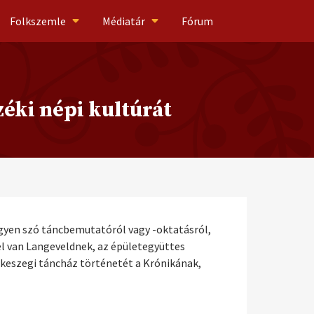
Folkszemle
Médiatár
Fórum
éki népi kultúrát
gyen szó táncbemutatóról vagy -oktatásról,
el van Langeveldnek, az épületegyüttes
ipkeszegi táncház történetét a Krónikának,