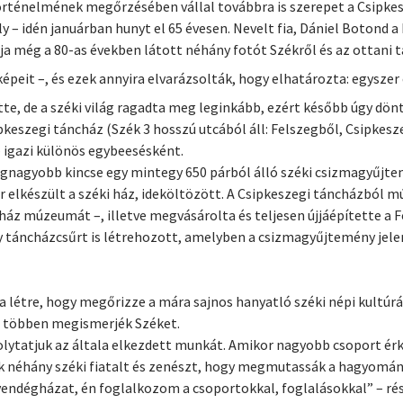
örténelmének megőrzésében vállal továbbra is szerepet a Csipkes
 – idén januárban hunyt el 65 évesen. Nevelt fia, Dániel Botond a
ja még a 80-as években látott néhány fotót Székről és az ottan
peit –, és ezek annyira elvarázsolták, hogy elhatározta: egyszer 
tte, de a széki világ ragadta meg leginkább, ezért később úgy döntö
keszegi táncház (Szék 3 hosszú utcából áll: Felszegből, Csipke
– igazi különös egybeesésként.
egnagyobb kincse egy mintegy 650 párból álló széki csizmagyűjte
 elkészült a széki ház, ideköltözött. A Csipkeszegi táncházból m
z múzeumát –, illetve megvásárolta és teljesen újjáépítette a F
gy táncházcsűrt is létrehozott, amelyben a csizmagyűjtemény jele
ta létre, hogy megőrizze a mára sajnos hanyatló széki népi kultú
l többen megismerjék Széket.
lytatjuk az általa elkezdett munkát. Amikor nagyobb csoport é
k néhány széki fiatalt és zenészt, hogy megmutassák a hagyomány
endégházat, én foglalkozom a csoportokkal, foglalásokkal” – rés