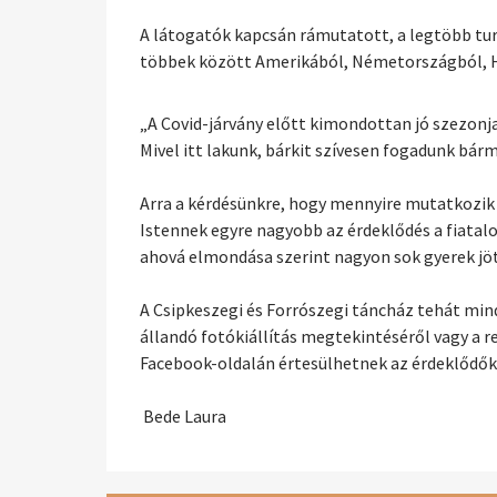
A látogatók kapcsán rámutatott, a legtöbb turi
többek között Amerikából, Németországból, Ho
„A Covid-járvány előtt kimondottan jó szezonja
Mivel itt lakunk, bárkit szívesen fogadunk bá
Arra a kérdésünkre, hogy mennyire mutatkozik é
Istennek egyre nagyobb az érdeklődés a fiatalo
ahová elmondása szerint nagyon sok gyerek jöt
A Csipkeszegi és Forrószegi táncház tehát min
állandó fotókiállítás megtekintéséről vagy a 
Facebook-oldalán értesülhetnek az érdeklődők
Bede Laura