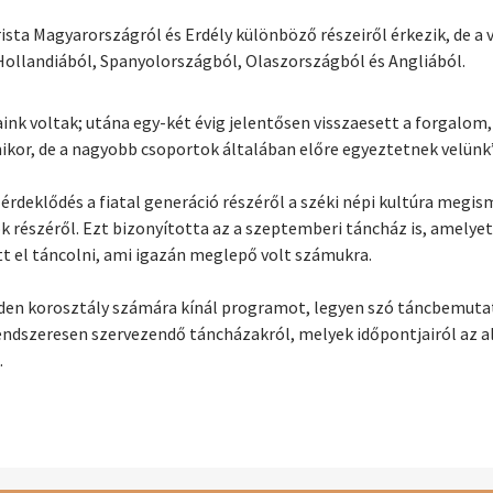
sta Magyarországról és Erdély különböző részeiről érkezik, de a 
llandiából, Spanyolországból, Olaszországból és Angliából.
ink voltak; utána egy-két évig jelentősen visszaesett a forgalom,
rmikor, de a nagyobb csoportok általában előre egyeztetnek velün
rdeklődés a fiatal generáció részéről a széki népi kultúra megism
k részéről. Ezt bizonyította az a szeptemberi táncház is, amelye
t el táncolni, ami igazán meglepő volt számukra.
den korosztály számára kínál programot, legyen szó táncbemutató
rendszeresen szervezendő táncházakról, melyek időpontjairól az 
.