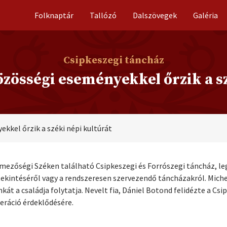
Folknaptár
Tallózó
Dalszövegek
Galéria
Csipkeszegi táncház
össégi eseményekkel őrzik a sz
kel őrzik a széki népi kultúrát
mezőségi Széken található Csipkeszegi és Forrószegi táncház, le
gtekintéséről vagy a rendszeresen szervezendő táncházakról. Mich
t a családja folytatja. Nevelt fia, Dániel Botond felidézte a Cs
neráció érdeklődésére.