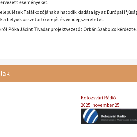
szervezett eseményeket.
elepülések Találkozójának a hatodik kiadása így az Európai Ifjúság
 a helyiek összetartó erejét és vendégszeretetet.
kről Póka Jácint Tivadar projektvezetőt Orbán Szabolcs kérdezte.
lak
Kolozsvári Rádió
2025. november 25.