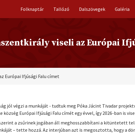
Folknaptár
Tallózó
Dalszövegek
Galéria
szentkirály viseli az Európai If
az Európai Ifjúsági Falu címet
ság jól végzi a munkáját - tudtuk meg Póka Jácint Tivadar projekt
özség Európai Ifjúsági Falu címét egy évvel, így 2026-ban is visel
szerint a zsűrinek jogában áll meghosszabbítani a kitüntetett t
unkáját – tette hozzá. Az interjúban azt is megosztotta, hogy a 