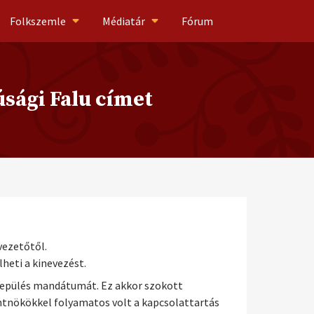
Folkszemle
Médiatár
Fórum
júsági Falu címet
vezetőtől.
heti a kinevezést.
elepülés mandátumát. Ez akkor szokott
döntnökökkel folyamatos volt a kapcsolattartás