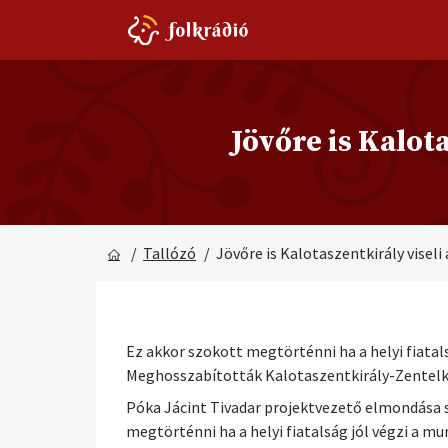
Jövőre is Kalota
/
Tallózó
/ Jövőre is Kalotaszentkirály viseli 
Ez akkor szokott megtörténni ha a helyi fiatal
Meghosszabították Kalotaszentkirály-Zentelke k
Póka Jácint Tivadar projektvezető elmondása 
megtörténni ha a helyi fiatalság jól végzi a m