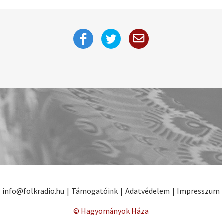
info@folkradio.hu
|
Támogatóink
|
Adatvédelem
|
Impresszum
© Hagyományok Háza