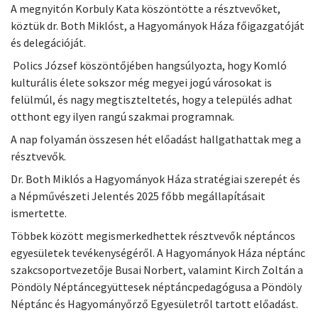
A megnyitón Korbuly Kata köszöntötte a résztvevőket,
köztük dr. Both Miklóst, a Hagyományok Háza főigazgatóját
és delegációját.
Polics József köszöntőjében hangsúlyozta, hogy Komló
kulturális élete sokszor még megyei jogú városokat is
felülmúl, és nagy megtiszteltetés, hogy a település adhat
otthont egy ilyen rangú szakmai programnak.
A nap folyamán összesen hét előadást hallgathattak meg a
résztvevők.
Dr. Both Miklós a Hagyományok Háza stratégiai szerepét és
a Népművészeti Jelentés 2025 főbb megállapításait
ismertette.
Többek között megismerkedhettek résztvevők néptáncos
egyesületek tevékenységéről. A Hagyományok Háza néptánc
szakcsoportvezetője Busai Norbert, valamint Kirch Zoltán a
Pöndöly Néptáncegyüttesek néptáncpedagógusa a Pöndöly
Néptánc és Hagyományőrző Egyesületről tartott előadást.