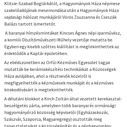
Klitsie-Szabad Boglárkától, a Hagyományok Háza népmese
szakelőadójának mesemondása után a Hagyományok Háza
vajdasági hálózat munkájáról Vörös Zsuzsanna és Cseszák
Balázs tartott ismertetőt.
A baranyai hímzésmintákat Kincses Ágnes népi iparművész,
a komlói Díszítőművészeti Műhely vezetője mutatta be.
Egyben egy kisebb szőttes kiállítást is megtekinthettek az
érdeklődők a Kaptár épületében.
Az ebédszünetben az Orfűi Kézműves Egyesület tagjai
mutatták be kerámiakészítési technikáikat a Közösségek
Háza aulájában, ahol a résztvevők közelről is
megfigyelhették a kézművesek munkáját és a kézműves
kirakodóvásárt is megtekinthették.
A délutáni blokkot a Kirch Zoltán által vezetett kerekasztal-
beszélgetés zárta, amelyben több baranyai és ormánsági
hagyományőrző közösség képviselői (Egyházaskozár,
Szászvár, Szaporca, Magyaregregy) osztották meg
tapasztalataikat a közösségépítés és a néphagyomány