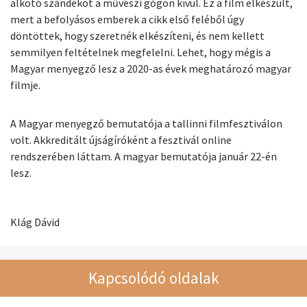
alkotó szándékot a művészi gőgön kívül. Ez a film elkészült,
mert a befolyásos emberek a cikk első feléből úgy
döntöttek, hogy szeretnék elkészíteni, és nem kellett
semmilyen feltételnek megfelelni. Lehet, hogy mégis a
Magyar menyegző lesz a 2020-as évek meghatározó magyar
filmje.
A Magyar menyegző bemutatója a tallinni filmfesztiválon
volt. Akkreditált újságíróként a fesztivál online
rendszerében láttam. A magyar bemutatója január 22-én
lesz.
Klág Dávid
Kapcsolódó oldalak