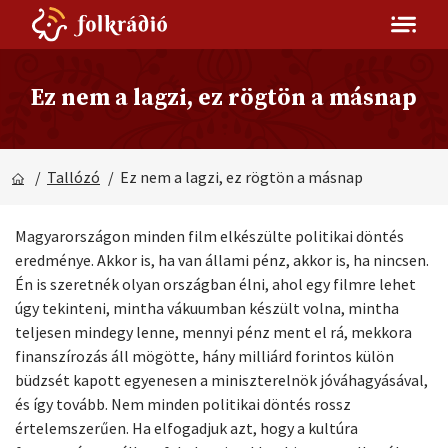
Ez nem a lagzi, ez rögtön a másnap
/
Tallózó
/ Ez nem a lagzi, ez rögtön a másnap
Magyarországon minden film elkészülte politikai döntés
eredménye. Akkor is, ha van állami pénz, akkor is, ha nincsen.
Én is szeretnék olyan országban élni, ahol egy filmre lehet
úgy tekinteni, mintha vákuumban készült volna, mintha
teljesen mindegy lenne, mennyi pénz ment el rá, mekkora
finanszírozás áll mögötte, hány milliárd forintos külön
büdzsét kapott egyenesen a miniszterelnök jóváhagyásával,
és így tovább. Nem minden politikai döntés rossz
értelemszerűen. Ha elfogadjuk azt, hogy a kultúra