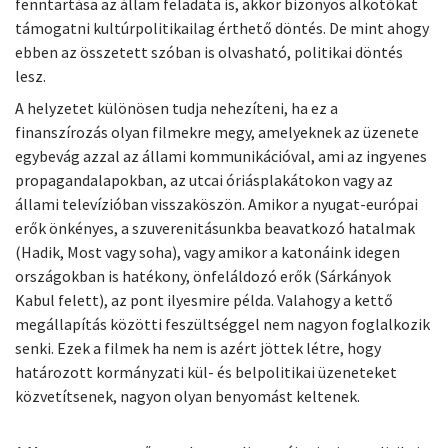
fenntartása az állam feladata is, akkor bizonyos alkotókat
támogatni kultúrpolitikailag érthető döntés. De mint ahogy
ebben az összetett szóban is olvasható, politikai döntés
lesz.
A helyzetet különösen tudja nehezíteni, ha ez a
finanszírozás olyan filmekre megy, amelyeknek az üzenete
egybevág azzal az állami kommunikációval, ami az ingyenes
propagandalapokban, az utcai óriásplakátokon vagy az
állami televízióban visszaköszön. Amikor a nyugat-európai
erők önkényes, a szuverenitásunkba beavatkozó hatalmak
(Hadik, Most vagy soha), vagy amikor a katonáink idegen
országokban is hatékony, önfeláldozó erők (Sárkányok
Kabul felett), az pont ilyesmire példa. Valahogy a kettő
megállapítás közötti feszültséggel nem nagyon foglalkozik
senki. Ezek a filmek ha nem is azért jöttek létre, hogy
határozott kormányzati kül- és belpolitikai üzeneteket
közvetítsenek, nagyon olyan benyomást keltenek.