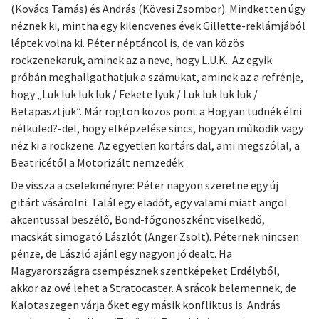
(Kovács Tamás) és András (Kövesi Zsombor). Mindketten úgy
néznek ki, mintha egy kilencvenes évek Gillette-reklámjából
léptek volna ki. Péter néptáncol is, de van közös
rockzenekaruk, aminek az a neve, hogy L.U.K.. Az egyik
próbán meghallgathatjuk a számukat, aminek az a refrénje,
hogy „Luk luk luk luk / Fekete lyuk / Luk luk luk luk /
Betapasztjuk”. Már rögtön közös pont a Hogyan tudnék élni
nélküled?-del, hogy elképzelése sincs, hogyan működik vagy
néz ki a rockzene. Az egyetlen kortárs dal, ami megszólal, a
Beatricétől a Motorizált nemzedék.
De vissza a cselekményre: Péter nagyon szeretne egy új
gitárt vásárolni. Talál egy eladót, egy valami miatt angol
akcentussal beszélő, Bond-főgonoszként viselkedő,
macskát simogató Lászlót (Anger Zsolt). Péternek nincsen
pénze, de László ajánl egy nagyon jó dealt. Ha
Magyarországra csempésznek szentképeket Erdélyből,
akkor az övé lehet a Stratocaster. A srácok belemennek, de
Kalotaszegen várja őket egy másik konfliktus is. András