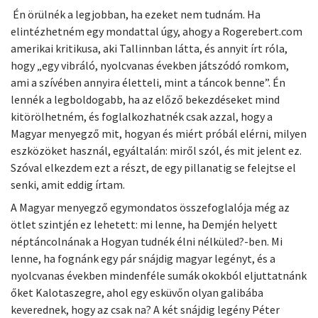
Én örülnék a legjobban, ha ezeket nem tudnám. Ha
elintézhetném egy mondattal úgy, ahogy a Rogerebert.com
amerikai kritikusa, aki Tallinnban látta, és annyit írt róla,
hogy „egy vibráló, nyolcvanas években játszódó romkom,
ami a szívében annyira életteli, mint a táncok benne”. Én
lennék a legboldogabb, ha az előző bekezdéseket mind
kitörölhetném, és foglalkozhatnék csak azzal, hogy a
Magyar menyegző mit, hogyan és miért próbál elérni, milyen
eszközöket használ, egyáltalán: miről szól, és mit jelent ez.
Szóval elkezdem ezt a részt, de egy pillanatig se felejtse el
senki, amit eddig írtam.
A Magyar menyegző egymondatos összefoglalója még az
ötlet szintjén ez lehetett: mi lenne, ha Demjén helyett
néptáncolnának a Hogyan tudnék élni nélküled?-ben. Mi
lenne, ha fognánk egy pár snájdig magyar legényt, és a
nyolcvanas években mindenféle sumák okokból eljuttatnánk
őket Kalotaszegre, ahol egy esküvőn olyan galibába
keverednek, hogy az csak na? A két snájdig legény Péter