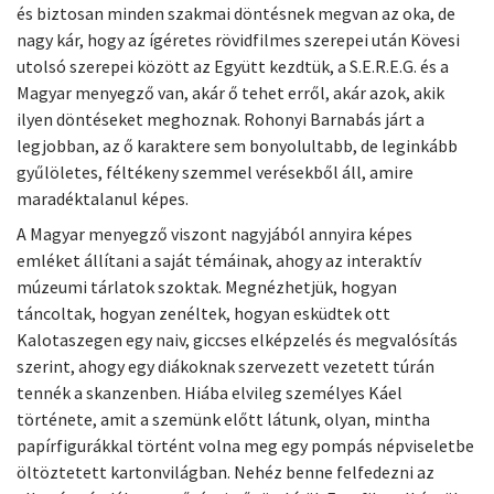
és biztosan minden szakmai döntésnek megvan az oka, de
nagy kár, hogy az ígéretes rövidfilmes szerepei után Kövesi
utolsó szerepei között az Együtt kezdtük, a S.E.R.E.G. és a
Magyar menyegző van, akár ő tehet erről, akár azok, akik
ilyen döntéseket meghoznak. Rohonyi Barnabás járt a
legjobban, az ő karaktere sem bonyolultabb, de leginkább
gyűlöletes, féltékeny szemmel verésekből áll, amire
maradéktalanul képes.
A Magyar menyegző viszont nagyjából annyira képes
emléket állítani a saját témáinak, ahogy az interaktív
múzeumi tárlatok szoktak. Megnézhetjük, hogyan
táncoltak, hogyan zenéltek, hogyan esküdtek ott
Kalotaszegen egy naiv, giccses elképzelés és megvalósítás
szerint, ahogy egy diákoknak szervezett vezetett túrán
tennék a skanzenben. Hiába elvileg személyes Káel
története, amit a szemünk előtt látunk, olyan, mintha
papírfigurákkal történt volna meg egy pompás népviseletbe
öltöztetett kartonvilágban. Nehéz benne felfedezni az