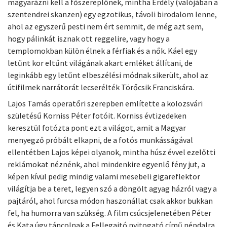
magyarázni kell a főszereplőnek, mintha Erdély (valójában a
szentendrei skanzen) egy egzotikus, távoli birodalom lenne,
ahol az egyszerű pesti nem ért semmit, de még azt sem,
hogy pálinkát isznak ott reggelire, vagy hogy a
templomokban külön élnek a férfiak és a nők. Káel egy
letűnt kor eltűnt világának akart emléket állítani, de
leginkább egy letűnt elbeszélési módnak sikerült, ahol az
útifilmek narrátorát lecserélték Törőcsik Franciskára.
Lajos Tamás operatőri szerepben említette a kolozsvári
születésű Korniss Péter fotóit. Korniss évtizedeken
keresztül fotózta pont ezt a világot, amit a Magyar
menyegző próbált elkapni, de a fotós munkásságával
ellentétben Lajos képei olyanok, mintha húsz évvel ezelőtti
reklámokat néznénk, ahol mindenkire egyenlő fény jut, a
képen kívül pedig mindig valami mesebeli gigareflektor
világítja be a teret, legyen szó a döngölt agyag házról vagy a
pajtáról, ahol furcsa módon haszonállat csak akkor bukkan
fel, ha humorra van szükség. A film csúcsjelenetében Péter
és Kata úgy táncolnak a Fellegajtó nyitogató című népdalra