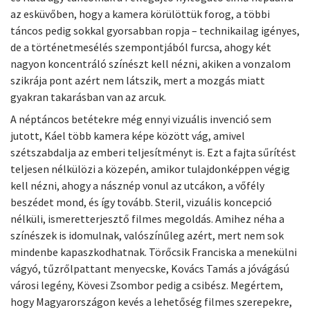
az esküvőben, hogy a kamera körülöttük forog, a többi
táncos pedig sokkal gyorsabban ropja – technikailag igényes,
de a történetmesélés szempontjából furcsa, ahogy két
nagyon koncentráló színészt kell nézni, akiken a vonzalom
szikrája pont azért nem látszik, mert a mozgás miatt
gyakran takarásban van az arcuk.
A néptáncos betétekre még ennyi vizuális invenció sem
jutott, Káel több kamera képe között vág, amivel
szétszabdalja az emberi teljesítményt is. Ezt a fajta sűrítést
teljesen nélkülözi a közepén, amikor tulajdonképpen végig
kell nézni, ahogy a násznép vonul az utcákon, a vőfély
beszédet mond, és így tovább. Steril, vizuális koncepció
nélküli, ismeretterjesztő filmes megoldás. Amihez néha a
színészek is idomulnak, valószínűleg azért, mert nem sok
mindenbe kapaszkodhatnak. Törőcsik Franciska a menekülni
vágyó, tűzrőlpattant menyecske, Kovács Tamás a jóvágású
városi legény, Kövesi Zsombor pedig a csibész. Megértem,
hogy Magyarországon kevés a lehetőség filmes szerepekre,