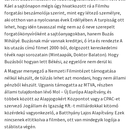
Káel a sajtónapon mégis úgy hivatkozott rá a Filmhu
forgatási beszámolója szerint, mint egy létező személyre,
aki otthon van a nyolcvanas évek Erdélyében. A turpisság ott
lehet, hogy idén tavasszal még nem az ő neve szerepelt
forgatókönyvíróként a sajtóanyagokban, hanem Buzás
Mihályé. Buzásnak már vannak kreditjei, ő írta és rendezte A
kis utazás című filmet 2000-ből, dolgozott kereskedelmi
tévék napi sorozatain (Mintaapák, Doktor Balaton). Hogy
Buzásból hogyan lett Békési, az egyelőre nem derül ki.
A Magyar menyegző a Nemzeti Filmintézet támogatása
nélkül készült, de túlzás lehet azt mondani, hogy nem állami
pénzből készült. Ugyanis támogatta az MTVA, részben
állami tulajdonban lévő Mol – Új Európa Alapítvány, és
többek között az Alapjogokért Központot vagy a CPAC-et
szervező Jogállam és Igazság Kft.-t milliárdokkal kitömő
közérdekű vagyonkezelő, a Batthyány Lajos Alapítvány. Ezek
nincsenek eltitkolva a filmben, ott van mindegyik logója a
stáblista végén.