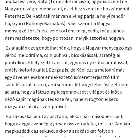
unokatestvére, Kata (Törőcsik Franciska) ugyanis szeretne
Magyarországra menekülni, és ehhez szeretne hozzámenni
Péterhez. De Katának már van elvileg párja, a helyi rendőr
fia, Gyuri (Rohonyi Barnabás). Káel szerint a Magyar
menyegző története vele történt meg, eddig még sajnos
nem részletezte, hogy pontosan melyik sztori és hogyan.
Ez alapján azt gondolhatnánk, hogy a Magyar menyegző egy
vérbő melodráma, csihipuhival, bicskázással, stratégiai
pontokon elhelyezett tánccal, egymás nyakába borulással,
erdélyi kolorlokállal. Ez igaz is, de Káel ezt a melodrámát
egy ötvenes évekre emlékeztető ismeretterjesztő film
szándékaival ötvözi, ami semmi időt vagy lehetőséget nem
ad arra, hogy a látszólag idegennek tett világot és időt a
néző saját magának fedezze fel, hanem rögtön elkezdi
magyaráztatni a szereplőivel.
Ha zakuszka kerül az asztalra, akkor pár másodperc kell,
hogy az egyik vendég gyorsan összefoglalja, mi is az. Amikor
megkezdődik az esküvő, akkor a szokásokat folyton