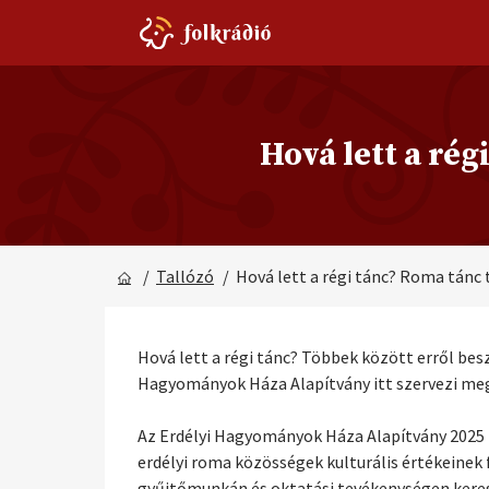
Hová lett a ré
/
Tallózó
/ Hová lett a régi tánc? Roma tánc
Hová lett a régi tánc? Többek között erről be
Hagyományok Háza Alapítvány itt szervezi meg
Az Erdélyi Hagyományok Háza Alapítvány 2025 m
erdélyi roma közösségek kulturális értékeine
gyűjtőmunkán és oktatási tevékenységen keres