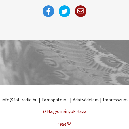
info@folkradio.hu
|
Támogatóink
|
Adatvédelem
|
Impresszum
© Hagyományok Háza