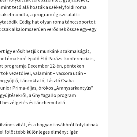
mint tető alá hozták a székelyföldi roma
ak elmondta, a program égisze alatti
lytatódik. Eddig hat olyan roma tánccsoportot
ek csak alkalomszerűen verődnek össze egy-egy
mert így erősíthetjük munkánk szakmaiságát,
nc téma köré épülő Élő Parázs-konferencia is,
at programja December 12-én, pénteken
tok vezetőivel, valamint – vacsora után –
ncgyűjtő, táncoktató, László Csaba
unior Prima-díjas, örökös „Aranysarkantyús”
 gyűjtésekről, a Ghy Yagallo program
el beszélgetés és táncbemutató
vános vitát, és a hogyan továbbról folytatnak
l fölöttébb különleges élményt ígér.