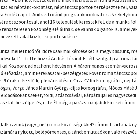
at és néptánc-oktatást, néptánccsoportok térképeztek fel, vala
za Emléknapot. András Lóránd programkoordinátor a Székelyhonn
re összpontosul, ahol 16 települést kerestek fel, de a munka fo
 rendszeresen közönség elé állnak, de vannak olyanok is, amely
gynevezett adatközlő csoportosulások.
munka mellett időről időre szakmai kérdéseket is megvitassunk, 
déseket” – tette hozzá András Lóránd. E célt szolgálja a roma tá
tikai Központ ad otthont hétvégén. A háromnapos eseménysoroz
ető előadást, amit kerekasztal-beszélgetés követ roma tánccsopor
 9 órakor kezdődő plenáris ülésen Orza Călin koreográfus, néptá
ógus, Varga János Martin György-díjas koreográfus, Módos Máté J
előadásokat székelyföldi, szászcsávási, kárpátaljai és nagyecsedi
asztal-beszélgetés, este Él még a parázs: napjaink kincsei címm
lalkozzunk (vagy „ne”) roma közösségekkel? címmel tartanak nyil
számára nyitott, belépőmentes, a táncbemutatókon való részvéte