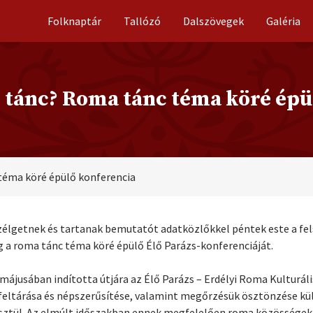
Folknaptár
Tallózó
Dalszövegek
Galéria
gi tánc? Roma tánc téma köré ép
 téma köré épülő konferencia
szélgetnek és tartanak bemutatót adatközlőkkel péntek este a fe
 a roma tánc téma köré épülő Élő Parázs-konferenciáját.
ájusában indította útjára az Élő Parázs – Erdélyi Roma Kulturál
k feltárása és népszerűsítése, valamint megőrzésük ösztönzése 
ztül. Az elmúlt időszakban ennek megfelelően roma közösségekb