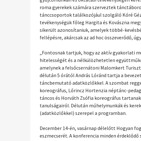
roma gyerekek számára szerveztek tánctáborok
tánccsoportok találkozójául szolgáló Kóré Gé
tevékenységük főleg Hargita és Kovászna megyé
sikerült azonosítaniuk, amelyek többé-kevésbé
fellépésre, akárcsak az ad hoc összeverődő, ú
„Fontosnak tartjuk, hogy az aktív gyakorlati 
hitelességét és a nélkülözhetetlen együttműkö
amelynek a felsőcsernátoni Malomkert Turisz
délután 5 órától András Lóránd tartja a bevez
táncbemutató adatközlőkkel. A szombat reggel
koreográfus, Lőrincz Hortenzia néptánc-pedag
táncos és Horváth Zsófia koreográfus tartanak 
tanulságairól. Délután műhelymunkák és kerek
(adatközlőkkel) szerepel a programban.
December 14-én, vasárnap délelőtt Hogyan fog
eszmecserét. A konferencia minden érdeklődő 