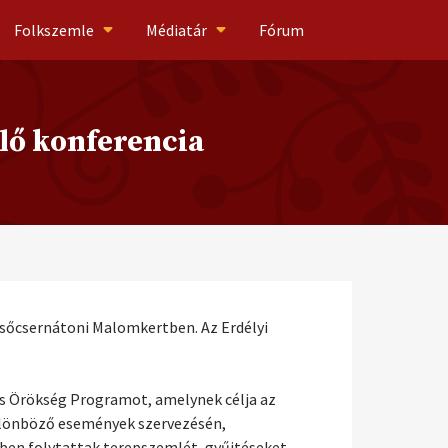
Folkszemle
Médiatár
Fórum
ülő konferencia
lsőcsernátoni Malomkertben. Az Erdélyi
is Örökség Programot, amelynek célja az
különböző események szervezésén,
en folytattak terepszemlét, gyűjtéseket,