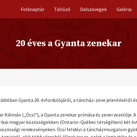
Folknaptár
Tallózó
Dalszövegek
Galéria
20 éves a Gyanta zenekar
ádióban Gyanta 20. évfordulójáról, a táncház-zene jelentéséről 
yar Kálmán („Öcsi”), a Gyanta zenekar prímása és zenei vezetője. A
merikai magyar közösségekben (Ontario–Québec térségében) két év
özösségi rendezvényeken. Öcsi felidézi a táncházmozgalom gyök
agjairól, akik több városból állnak össze, ezért a logisztika és a