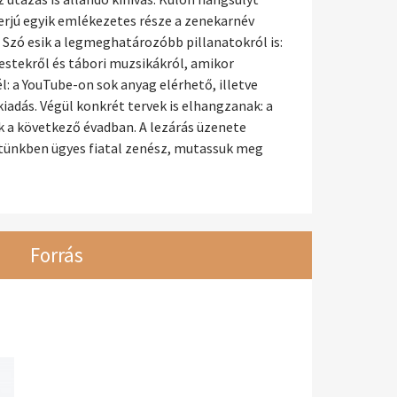
terjú egyik emlékezetes része a zenekarnév
 Szó esik a legmeghatározóbb pillanatokról is:
estekről és tábori muzsikákról, amikor
l: a YouTube-on sok anyag elérhető, illetve
 kiadás. Végül konkrét tervek is elhangzanak: a
 a következő évadban. A lezárás üzenete
zetünkben ügyes fiatal zenész, mutassuk meg
Forrás