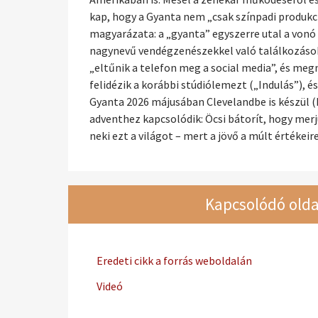
kap, hogy a Gyanta nem „csak színpadi produkci
magyarázata: a „gyanta” egyszerre utal a vonó
nagynevű vendégzenészekkel való találkozásokr
„eltűnik a telefon meg a social media”, és megm
felidézik a korábbi stúdiólemezt („Indulás”), és
Gyanta 2026 májusában Clevelandbe is készül (
adventhez kapcsolódik: Öcsi bátorít, hogy mer
neki ezt a világot – mert a jövő a múlt értékeir
Kapcsolódó olda
Eredeti cikk a forrás weboldalán
Videó