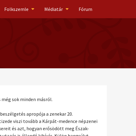
Folkszemle
Médiatár
Fórum
és még sok minden másról.
 beszélgetés apropója a zenekar 20.
tizede viszi tovább a Kárpát-medence népzenei
ereit és azt, hogyan erősödött meg Észak-
z utazás is állandó kihívás. Külön hangsúlyt