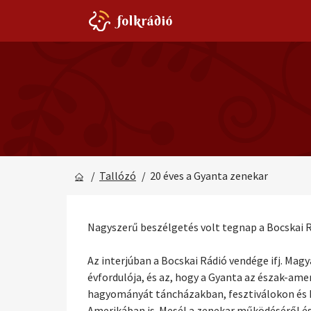
/
Tallózó
/ 20 éves a Gyanta zenekar
Nagyszerű beszélgetés volt tegnap a Bocskai R
Az interjúban a Bocskai Rádió vendége ifj. Mag
évfordulója, és az, hogy a Gyanta az észak-a
hagyományát táncházakban, fesztiválokon és k
Amerikában is. Mesél a zenekar működéséről és t