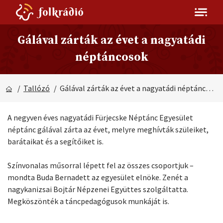
Gálával zárták az évet a nagyatádi
néptáncosok
/
Tallózó
/ Gálával zárták az évet a nagyatádi néptáncosok
A negyven éves nagyatádi Fürjecske Néptánc Egyesület
néptánc gálával zárta az évet, melyre meghívták szüleiket,
barátaikat és a segítőiket is.
Színvonalas műsorral lépett fel az összes csoportjuk –
mondta Buda Bernadett az egyesület elnöke. Zenét a
nagykanizsai Bojtár Népzenei Együttes szolgáltatta.
Megköszönték a táncpedagógusok munkáját is.