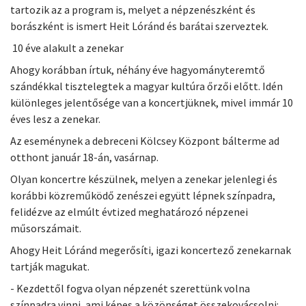
tartozik az a program is, melyet a népzenészként és
borászként is ismert Heit Lóránd és barátai szerveztek.
10 éve alakult a zenekar
Ahogy korábban írtuk, néhány éve hagyományteremtő
szándékkal tisztelegtek a magyar kultúra őrzői előtt. Idén
különleges jelentősége van a koncertjüknek, mivel immár 10
éves lesz a zenekar.
Az eseménynek a debreceni Kölcsey Központ bálterme ad
otthont január 18-án, vasárnap.
Olyan koncertre készülnek, melyen a zenekar jelenlegi és
korábbi közreműködő zenészei együtt lépnek színpadra,
felidézve az elmúlt évtized meghatározó népzenei
műsorszámait.
Ahogy Heit Lóránd megerősíti, igazi koncertező zenekarnak
tartják magukat.
- Kezdettől fogva olyan népzenét szerettünk volna
színpadra vinni, ami képes a közönséget összekovácsolni: