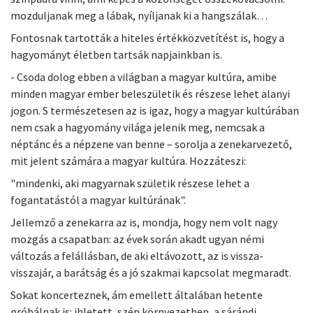
mozduljanak meg a lábak, nyíljanak ki a hangszálak…
Fontosnak tartották a hiteles értékközvetítést is, hogy a
hagyományt életben tartsák napjainkban is.
- Csoda dolog ebben a világban a magyar kultúra, amibe
minden magyar ember beleszületik és részese lehet alanyi
jogon. S természetesen az is igaz, hogy a magyar kultúrában
nem csak a hagyomány világa jelenik meg, nemcsak a
néptánc és a népzene van benne – sorolja a zenekarvezető,
mit jelent számára a magyar kultúra. Hozzáteszi:
"mindenki, aki magyarnak születik részese lehet a
fogantatástól a magyar kultúrának".
Jellemző a zenekarra az is, mondja, hogy nem volt nagy
mozgás a csapatban: az évek során akadt ugyan némi
változás a felállásban, de aki eltávozott, az is vissza-
visszajár, a barátság és a jó szakmai kapcsolat megmaradt.
Sokat koncerteznek, ám emellett általában hetente
próbálnak is: ihletett, szép környezetben, a sárándi