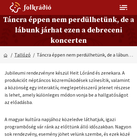
Táncra éppen nem perdülhetünk, de a
lábunk járhat ezen a debreceni
koncerten
/
Tallózó
/ Táncra éppen nem perdülhetünk, de a lábunk járhat ezen a debreceni koncerten
Jubileumi rendezvényre készül Heit Lóránd és zenekara. A
produkciót néptáncos közreműködések színesítik, valamint
a közönség egy interaktív, meglepetésszerű jelenet részese
is lehet, amely különleges módon vonja be a hallgatóságot
az előadásba.
A magyar kultúra napjához közeledve láthatjuk, igazi
programbőség vár ránk az előttünk álló időszakban. Nagyon
sok rendezvény, esemény jöhet velünk szembe, és ezek közé