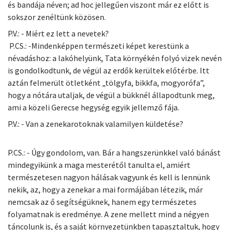
és bandája néven; ad hoc jellegűen viszont már ez előtt is
sokszor zenéltünk közösen.
P.V.: - Miért ez lett a nevetek?
P.CS.: -Mindenképpen természeti képet kerestünk a
névadáshoz: a lakóhelyünk, Tata környékén folyó vizek nevén
is gondolkodtunk, de végül az erdők kerültek előtérbe. Itt
aztán felmerült ötletként „tölgyfa, bikkfa, mogyorófa”,
hogy a nótára utaljak, de végül a bükknél állapodtunk meg,
ami a közeli Gerecse hegység egyik jellemző fája.
P.V.: - Van a zenekarotoknak valamilyen küldetése?
P.CS.: - Úgy gondolom, van. Bár a hangszerünkkel való bánást
mindegyikünk a maga mesterétől tanulta el, amiért
természetesen nagyon hálásak vagyunk és kell is lennünk
nekik, az, hogy a zenekar a mai formájában létezik, már
nemcsak az ő segítségüknek, hanem egy természetes
folyamatnak is eredménye. A zene mellett mind a négyen
táncolunk is, és a saját környezetünkben tapasztaltuk, hogy