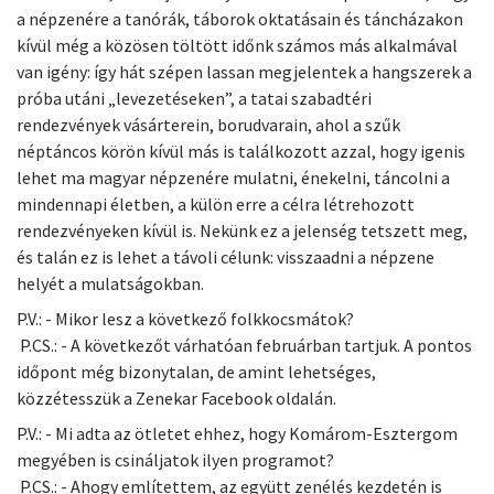
a népzenére a tanórák, táborok oktatásain és táncházakon
kívül még a közösen töltött időnk számos más alkalmával
van igény: így hát szépen lassan megjelentek a hangszerek a
próba utáni „levezetéseken”, a tatai szabadtéri
rendezvények vásárterein, borudvarain, ahol a szűk
néptáncos körön kívül más is találkozott azzal, hogy igenis
lehet ma magyar népzenére mulatni, énekelni, táncolni a
mindennapi életben, a külön erre a célra létrehozott
rendezvényeken kívül is. Nekünk ez a jelenség tetszett meg,
és talán ez is lehet a távoli célunk: visszaadni a népzene
helyét a mulatságokban.
P.V.: - Mikor lesz a következő folkkocsmátok?
P.CS.: - A következőt várhatóan februárban tartjuk. A pontos
időpont még bizonytalan, de amint lehetséges,
közzétesszük a Zenekar Facebook oldalán.
P.V.: - Mi adta az ötletet ehhez, hogy Komárom-Esztergom
megyében is csináljatok ilyen programot?
P.CS.: - Ahogy említettem, az együtt zenélés kezdetén is