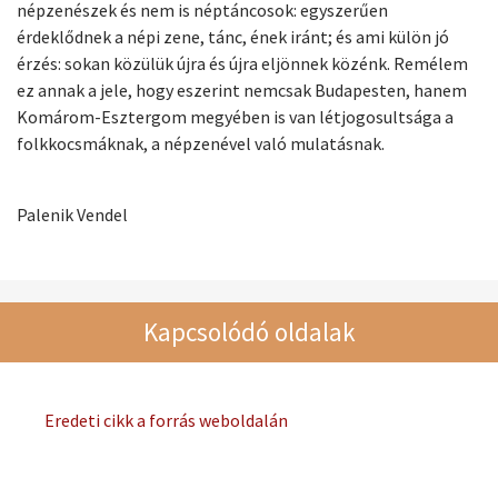
népzenészek és nem is néptáncosok: egyszerűen
érdeklődnek a népi zene, tánc, ének iránt; és ami külön jó
érzés: sokan közülük újra és újra eljönnek közénk. Remélem
ez annak a jele, hogy eszerint nemcsak Budapesten, hanem
Komárom-Esztergom megyében is van létjogosultsága a
folkkocsmáknak, a népzenével való mulatásnak.
Palenik Vendel
Kapcsolódó oldalak
Eredeti cikk a forrás weboldalán