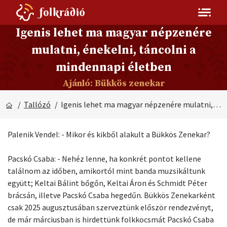
Igenis lehet ma magyar népzenére
mulatni, énekelni, táncolni a
mindennapi életben
Ajánló: Bükkös zenekar
/
Tallózó
/ Igenis lehet ma magyar népzenére mulatni, énekelni, táncolni a mindennapi életben
Palenik Vendel: - Mikor és kikből alakult a Bükkös Zenekar?
Pacskó Csaba: - Nehéz lenne, ha konkrét pontot kellene
találnom az időben, amikortól mint banda muzsikáltunk
együtt; Keltai Bálint bőgőn, Keltai Áron és Schmidt Péter
brácsán, illetve Pacskó Csaba hegedűn. Bükkös Zenekarként
csak 2025 augusztusában szerveztünk először rendezvényt,
de már márciusban is hirdettünk folkkocsmát Pacskó Csaba