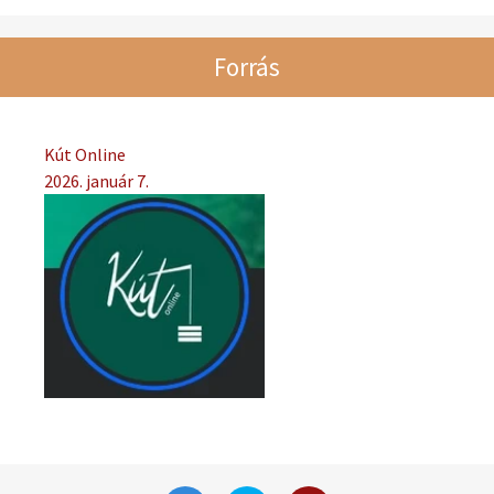
Forrás
Kút Online
2026. január 7.