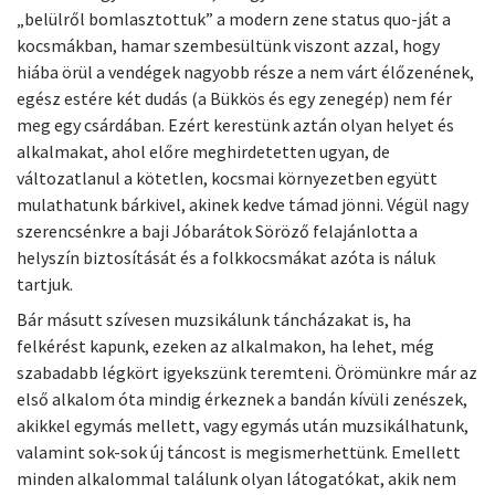
„belülről bomlasztottuk” a modern zene status quo-ját a
kocsmákban, hamar szembesültünk viszont azzal, hogy
hiába örül a vendégek nagyobb része a nem várt élőzenének,
egész estére két dudás (a Bükkös és egy zenegép) nem fér
meg egy csárdában. Ezért kerestünk aztán olyan helyet és
alkalmakat, ahol előre meghirdetetten ugyan, de
változatlanul a kötetlen, kocsmai környezetben együtt
mulathatunk bárkivel, akinek kedve támad jönni. Végül nagy
szerencsénkre a baji Jóbarátok Söröző felajánlotta a
helyszín biztosítását és a folkkocsmákat azóta is náluk
tartjuk.
Bár másutt szívesen muzsikálunk táncházakat is, ha
felkérést kapunk, ezeken az alkalmakon, ha lehet, még
szabadabb légkört igyekszünk teremteni. Örömünkre már az
első alkalom óta mindig érkeznek a bandán kívüli zenészek,
akikkel egymás mellett, vagy egymás után muzsikálhatunk,
valamint sok-sok új táncost is megismerhettünk. Emellett
minden alkalommal találunk olyan látogatókat, akik nem