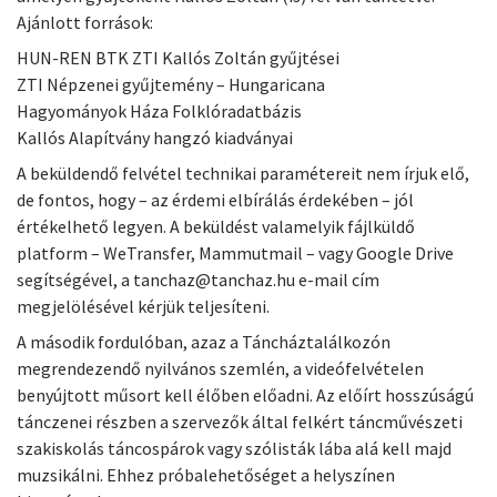
Ajánlott források:
HUN-REN BTK ZTI Kallós Zoltán gyűjtései
ZTI Népzenei gyűjtemény – Hungaricana
Hagyományok Háza Folklóradatbázis
Kallós Alapítvány hangzó kiadványai
A beküldendő felvétel technikai paramétereit nem írjuk elő,
de fontos, hogy – az érdemi elbírálás érdekében – jól
értékelhető legyen. A beküldést valamelyik fájlküldő
platform – WeTransfer, Mammutmail – vagy Google Drive
segítségével, a tanchaz@tanchaz.hu e-mail cím
megjelölésével kérjük teljesíteni.
A második fordulóban, azaz a Táncháztalálkozón
megrendezendő nyilvános szemlén, a videófelvételen
benyújtott műsort kell élőben előadni. Az előírt hosszúságú
tánczenei részben a szervezők által felkért táncművészeti
szakiskolás táncospárok vagy szólisták lába alá kell majd
muzsikálni. Ehhez próbalehetőséget a helyszínen