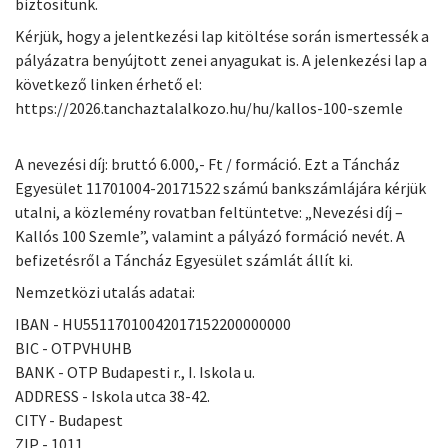
biztosítunk.
Kérjük, hogy a jelentkezési lap kitöltése során ismertessék a
pályázatra benyújtott zenei anyagukat is. A jelenkezési lap a
következő linken érhető el:
https://2026.tanchaztalalkozo.hu/hu/kallos-100-szemle
A nevezési díj: bruttó 6.000,- Ft / formáció. Ezt a Táncház
Egyesület 11701004-20171522 számú bankszámlájára kérjük
utalni, a közlemény rovatban feltüntetve: „Nevezési díj –
Kallós 100 Szemle”, valamint a pályázó formáció nevét. A
befizetésről a Táncház Egyesület számlát állít ki.
Nemzetközi utalás adatai:
IBAN - HU55117010042017152200000000
BIC - OTPVHUHB
BANK - OTP Budapesti r., I. Iskola u.
ADDRESS - Iskola utca 38-42.
CITY - Budapest
ZIP - 1011