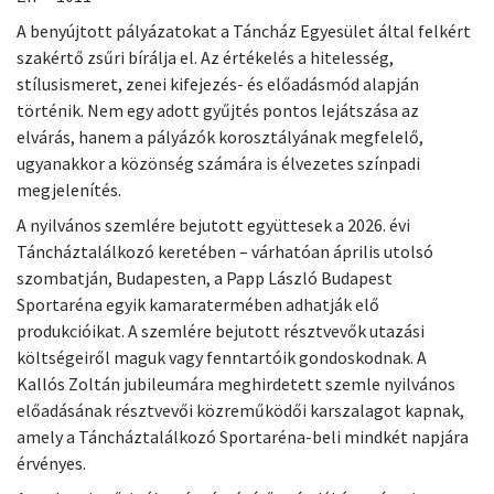
A benyújtott pályázatokat a Táncház Egyesület által felkért
szakértő zsűri bírálja el. Az értékelés a hitelesség,
stílusismeret, zenei kifejezés- és előadásmód alapján
történik. Nem egy adott gyűjtés pontos lejátszása az
elvárás, hanem a pályázók korosztályának megfelelő,
ugyanakkor a közönség számára is élvezetes színpadi
megjelenítés.
A nyilvános szemlére bejutott együttesek a 2026. évi
Táncháztalálkozó keretében – várhatóan április utolsó
szombatján, Budapesten, a Papp László Budapest
Sportaréna egyik kamaratermében adhatják elő
produkcióikat. A szemlére bejutott résztvevők utazási
költségeiről maguk vagy fenntartóik gondoskodnak. A
Kallós Zoltán jubileumára meghirdetett szemle nyilvános
előadásának résztvevői közreműködői karszalagot kapnak,
amely a Táncháztalálkozó Sportaréna-beli mindkét napjára
érvényes.