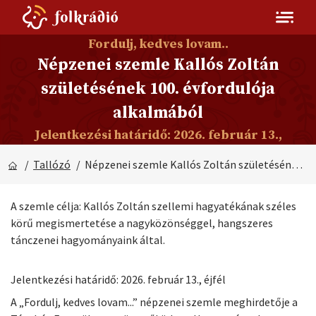
Fordulj, kedves lovam..
Népzenei szemle Kallós Zoltán
születésének 100. évfordulója
alkalmából
Jelentkezési határidő: 2026. február 13.,
/
Tallózó
/ Népzenei szemle Kallós Zoltán születésének 100. évfordulója alkalmából
A szemle célja: Kallós Zoltán szellemi hagyatékának széles
körű megismertetése a nagyközönséggel, hangszeres
tánczenei hagyományaink által.
Jelentkezési határidő: 2026. február 13., éjfél
A „Fordulj, kedves lovam...” népzenei szemle meghirdetője a