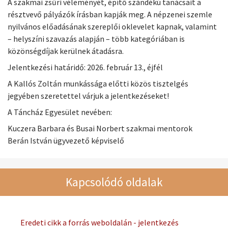
A szakmai zsűri véleményét, építő szándékú tanácsait a
résztvevő pályázók írásban kapják meg. A népzenei szemle
nyilvános előadásának szereplői oklevelet kapnak, valamint
– helyszíni szavazás alapján – több kategóriában is
közönségdíjak kerülnek átadásra.
Jelentkezési határidő: 2026. február 13., éjfél
A Kallós Zoltán munkássága előtti közös tisztelgés
jegyében szeretettel várjuk a jelentkezéseket!
A Táncház Egyesület nevében:
Kuczera Barbara és Busai Norbert szakmai mentorok
Berán István ügyvezető képviselő
Kapcsolódó oldalak
Eredeti cikk a forrás weboldalán - jelentkezés