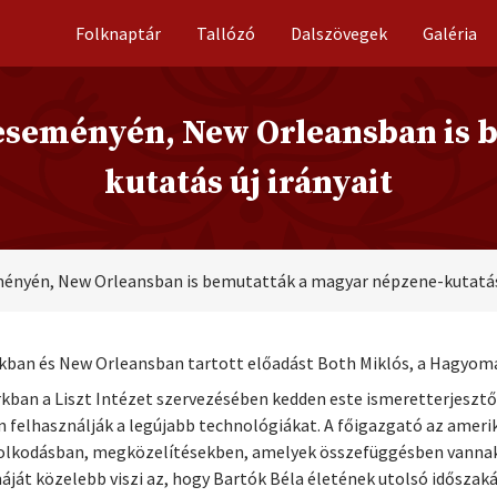
Folknaptár
Tallózó
Dalszövegek
Galéria
 eseményén, New Orleansban is 
kutatás új irányait
ményén, New Orleansban is bemutatták a magyar népzene-kutatás 
rkban és New Orleansban tartott előadást Both Miklós, a Hagyom
kban a Liszt Intézet szervezésében kedden este ismeretterjeszt
 felhasználják a legújabb technológiákat. A főigazgató az amer
olkodásban, megközelítésekben, amelyek összefüggésben vannak 
át közelebb viszi az, hogy Bartók Béla életének utolsó időszaká