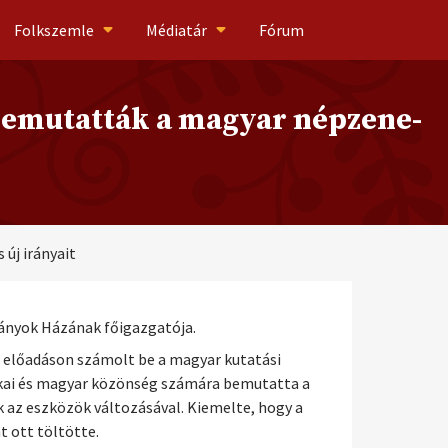
Folkszemle
Médiatár
Fórum
bemutatták a magyar népzene-
új irányait
ányok Házának főigazgatója.
ő előadáson számolt be a magyar kutatási
ikai és magyar közönség számára bemutatta a
az eszközök változásával. Kiemelte, hogy a
t ott töltötte.