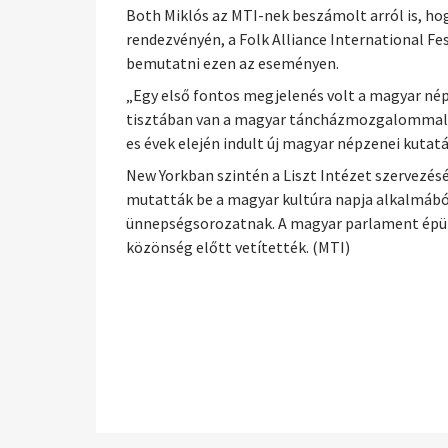
Both Miklós az MTI-nek beszámolt arról is, hog
rendezvényén, a Folk Alliance International F
bemutatni ezen az eseményen.
„Egy első fontos megjelenés volt a magyar né
tisztában van a magyar táncházmozgalommal, m
es évek elején indult új magyar népzenei kutatás
New Yorkban szintén a Liszt Intézet szervez
mutatták be a magyar kultúra napja alkalmábó
ünnepségsorozatnak. A magyar parlament épüle
közönség előtt vetítették. (MTI)