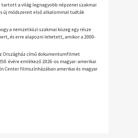
t tartott a világ legnagyobb népzenei szakmai
és új módszereit első alkalommal tudták
hogy a nemzetközi szakmai közeg egy része
t, és erre alapozni lehetett, amikor a 2000-
n az Országház című dokumentumfilmet
250. évére emlékező 2026-os magyar-amerikai
ln Center filmszínházában amerikai és magyar