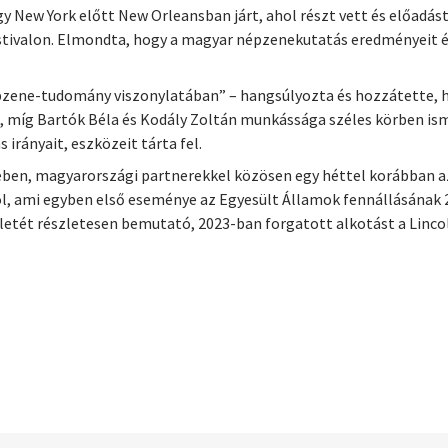
y New York előtt New Orleansban járt, ahol részt vett és előadás
estivalon. Elmondta, hogy a magyar népzenekutatás eredményeit 
pzene-tudomány viszonylatában” – hangsúlyozta és hozzátette, 
íg Bartók Béla és Kodály Zoltán munkássága széles körben ismer
 irányait, eszközeit tárta fel.
ésében, magyarországi partnerekkel közösen egy héttel korábba
l, ami egyben első eseménye az Egyesült Államok fennállásának 
tét részletesen bemutató, 2023-ban forgatott alkotást a Linco