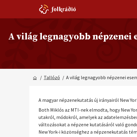
A világ legnagyobb népzenei
/
Tallózó
/ A világ legnagyobb népzenei ese
A magyar népzenekutatás új irányairól New Yo
Both Miklós az MTI-nek elmodta, hogy New Yor
utakról, módokról, amelyek az adatelemzésben
változásokat a népzene kutatásáról való gond
New York-i közönséghez a népzenekutatás témáj