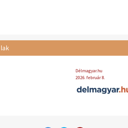
lak
Délmagyar.hu
2026. február 8.