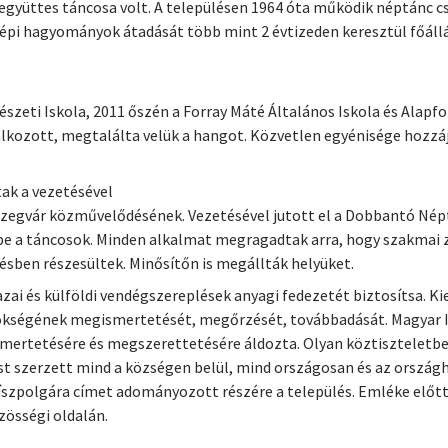
üttes táncosa volt. A településen 1964 óta működik néptánc cso
a népi hagyományok átadását több mint 2 évtizeden keresztül főál
szeti Iskola, 2011 őszén a Forray Máté Általános Iskola és Ala
alkozott, megtalálta velük a hangot. Közvetlen egyénisége hozzá
tak a vezetésével
egvár közművelődésének. Vezetésével jutott el a Dobbantó Néptá
be a táncosok. Minden alkalmat megragadtak arra, hogy szakmai z
ben részesültek. Minősítőn is megállták helyüket.
zai és külföldi vendégszereplések anyagi fedezetét biztosítsa. Ki
rökségének megismertetését, megőrzését, továbbadását. Magyar I
rtetésére és megszerettetésére áldozta. Olyan köztiszteletben
t szerzett mind a községen belül, mind országosan és az országha
Díszpolgára címet adományozott részére a település. Emléke elő
zösségi oldalán.