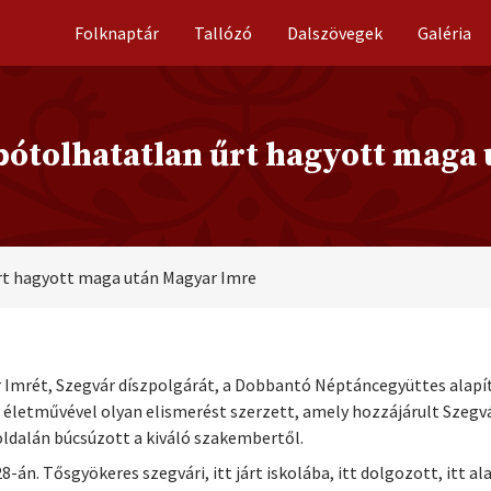
Folknaptár
Tallózó
Dalszövegek
Galéria
 pótolhatatlan űrt hagyott maga
űrt hagyott maga után Magyar Imre
mrét, Szegvár díszpolgárát, a Dobbantó Néptáncegyüttes alapító
életművével olyan elismerést szerzett, amely hozzájárult Szegv
ldalán búcsúzott a kiváló szakembertől.
-án. Tősgyökeres szegvári, itt járt iskolába, itt dolgozott, itt al