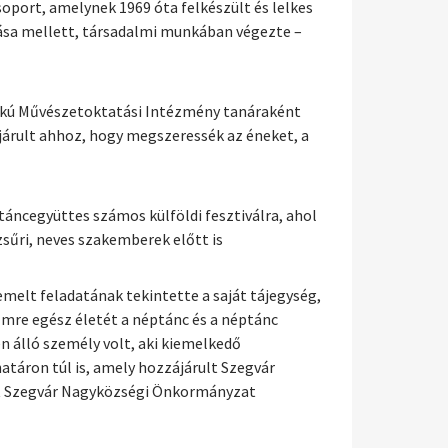
port, amelynek 1969 óta felkészült és lelkes
lása mellett, társadalmi munkában végezte –
pfokú Művészetoktatási Intézmény tanáraként
járult ahhoz, hogy megszeressék az éneket, a
ncegyüttes számos külföldi fesztiválra, ahol
sűri, neves szakemberek előtt is
emelt feladatának tekintette a saját tájegység,
mre egész életét a néptánc és a néptánc
 álló személy volt, aki kiemelkedő
táron túl is, amely hozzájárult Szegvár
tt Szegvár Nagyközségi Önkormányzat