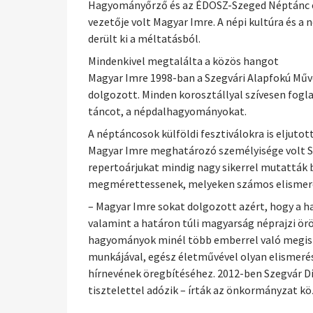
Hagyományőrző és az ÉDOSZ-Szeged Néptánc egy
vezetője volt Magyar Imre. A népi kultúra és 
derült ki a méltatásból.
Mindenkivel megtalálta a közös hangot
Magyar Imre 1998-ban a Szegvári Alapfokú Művé
dolgozott. Minden korosztállyal szívesen fogl
táncot, a népdalhagyományokat.
A néptáncosok külföldi fesztiválokra is eljutot
Magyar Imre meghatározó személyisége volt Sz
repertoárjukat mindig nagy sikerrel mutatták 
megmérettessenek, melyeken számos elismerés
– Magyar Imre sokat dolgozott azért, hogy a ha
valamint a határon túli magyarság néprajzi ö
hagyományok minél több emberrel való megisme
munkájával, egész életművével olyan elismerés
hírnevének öregbítéséhez. 2012-ben Szegvár 
tisztelettel adózik – írták az önkormányzat kö