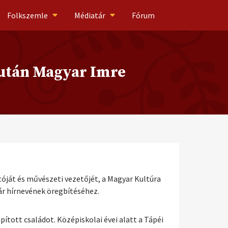
Folkszemle
Médiatár
Fórum
 után Magyar Imre
ját és művészeti vezetőjét, a Magyar Kultúra
ár hírnevének öregbítéséhez.
apított családot. Középiskolai évei alatt a Tápéi