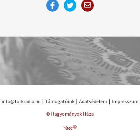
info@folkradio.hu
|
Támogatóink
|
Adatvédelem
|
Impresszum
© Hagyományok Háza