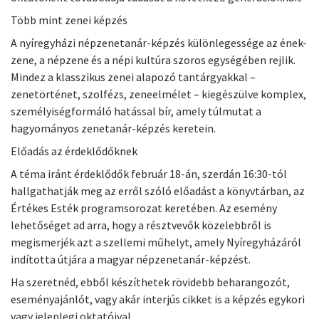
Több mint zenei képzés
A nyíregyházi népzenetanár-képzés különlegessége az ének-
zene, a népzene és a népi kultúra szoros egységében rejlik.
Mindez a klasszikus zenei alapozó tantárgyakkal –
zenetörténet, szolfézs, zeneelmélet – kiegészülve komplex,
személyiségformáló hatással bír, amely túlmutat a
hagyományos zenetanár-képzés keretein.
Előadás az érdeklődőknek
A téma iránt érdeklődők február 18-án, szerdán 16:30-tól
hallgathatják meg az erről szóló előadást a könyvtárban, az
Értékes Esték programsorozat keretében. Az esemény
lehetőséget ad arra, hogy a résztvevők közelebbről is
megismerjék azt a szellemi műhelyt, amely Nyíregyházáról
indította útjára a magyar népzenetanár-képzést.
Ha szeretnéd, ebből készíthetek rövidebb beharangozót,
eseményajánlót, vagy akár interjús cikket is a képzés egykori
vagy jelenlegi oktatóival.