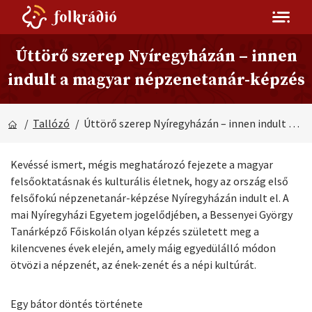
Úttörő szerep Nyíregyházán – innen
indult a magyar népzenetanár-képzés
/
Tallózó
/ Úttörő szerep Nyíregyházán – innen indult a magyar népzenetanár-képzés
Kevéssé ismert, mégis meghatározó fejezete a magyar
felsőoktatásnak és kulturális életnek, hogy az ország első
felsőfokú népzenetanár-képzése Nyíregyházán indult el. A
mai Nyíregyházi Egyetem jogelődjében, a Bessenyei György
Tanárképző Főiskolán olyan képzés született meg a
kilencvenes évek elején, amely máig egyedülálló módon
ötvözi a népzenét, az ének-zenét és a népi kultúrát.
Egy bátor döntés története