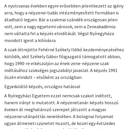
A nyolcvanas években egyre erősebben jelentkezett az igény
arra, hogy a népzenei tudás intézményesített formában is
átadható legyen. Bár a szakmai szándék országosan jelen
volt, sem a nagy egyetemi városok, sem a Zeneakadémia
nem vállalta fel a képzés elindítását. Végül Nyíregyháza
mondott igent a kihívásra.
A szak létrejötte Fehérné Székely Ildikó kezdeményezéséhez
kötődik, akit Székely Gábor főigazgató támogatott abban,
hogy 1990-re elkészüljön az ének-zene-népzene szak
indításához szükséges jogszabályi javaslat. A képzés 1991
őszén elindult – elsőként az országban.
Egyedülálló képzés, országos hatással
A Nyíregyházi Egyetem ezzel nemcsak szakot indított,
hanem irányt is mutatott. A népzenetanár-képzés hosszú
éveken át meghatározó szerepet játszott a magyar
népzenei utánpótlás nevelésében. A bolognai folyamat
ugyan átmeneti szünetet hozott, de közel egy évtizedes