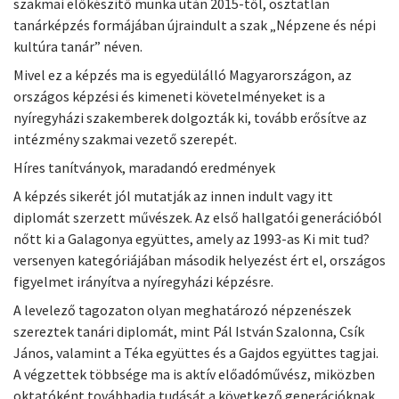
szakmai előkészítő munka után 2015-től, osztatlan
tanárképzés formájában újraindult a szak „Népzene és népi
kultúra tanár” néven.
Mivel ez a képzés ma is egyedülálló Magyarországon, az
országos képzési és kimeneti követelményeket is a
nyíregyházi szakemberek dolgozták ki, tovább erősítve az
intézmény szakmai vezető szerepét.
Híres tanítványok, maradandó eredmények
A képzés sikerét jól mutatják az innen indult vagy itt
diplomát szerzett művészek. Az első hallgatói generációból
nőtt ki a Galagonya együttes, amely az 1993-as Ki mit tud?
versenyen kategóriájában második helyezést ért el, országos
figyelmet irányítva a nyíregyházi képzésre.
A levelező tagozaton olyan meghatározó népzenészek
szereztek tanári diplomát, mint Pál István Szalonna, Csík
János, valamint a Téka együttes és a Gajdos együttes tagjai.
A végzettek többsége ma is aktív előadóművész, miközben
oktatóként továbbadja tudását a következő generációknak.