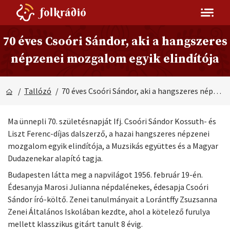
70 éves Csoóri Sándor, aki a hangszeres
népzenei mozgalom egyik elindítója
/
Tallózó
/ 70 éves Csoóri Sándor, aki a hangszeres népzenei mozgalom egyik elindítója
Ma ünnepli 70. születésnapját Ifj. Csoóri Sándor Kossuth- és
Liszt Ferenc-díjas dalszerző, a hazai hangszeres népzenei
mozgalom egyik elindítója, a Muzsikás együttes és a Magyar
Dudazenekar alapító tagja.
Budapesten látta meg a napvilágot 1956. február 19-én.
Édesanyja Marosi Julianna népdalénekes, édesapja Csoóri
Sándor író-költő. Zenei tanulmányait a Lorántffy Zsuzsanna
Zenei Általános Iskolában kezdte, ahol a kötelező furulya
mellett klasszikus gitárt tanult 8 évig.