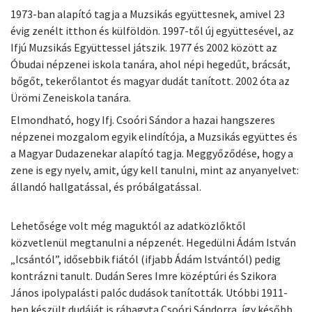
1973-ban alapító tagja a Muzsikás együttesnek, amivel 23
évig zenélt itthon és külföldön. 1997-től új együttesével, az
Ifjú Muzsikás Együttessel játszik. 1977 és 2002 között az
Óbudai népzenei iskola tanára, ahol népi hegedűt, brácsát,
bőgőt, tekerőlantot és magyar dudát tanított. 2002 óta az
Ürömi Zeneiskola tanára.
Elmondható, hogy Ifj. Csoóri Sándor a hazai hangszeres
népzenei mozgalom egyik elindítója, a Muzsikás együttes és
a Magyar Dudazenekar alapító tagja. Meggyőződése, hogy a
zene is egy nyelv, amit, úgy kell tanulni, mint az anyanyelvet:
állandó hallgatással, és próbálgatással.
Lehetősége volt még maguktól az adatközlőktől
közvetlenül megtanulni a népzenét. Hegedülni Ádám István
„Icsántól”, idősebbik fiától (ifjabb Ádám Istvántól) pedig
kontrázni tanult. Dudán Seres Imre középtúri és Szikora
János ipolypalásti palóc dudások tanították. Utóbbi 1911-
ben készült dudáját is ráhagyta Csoóri Sándorra, így később