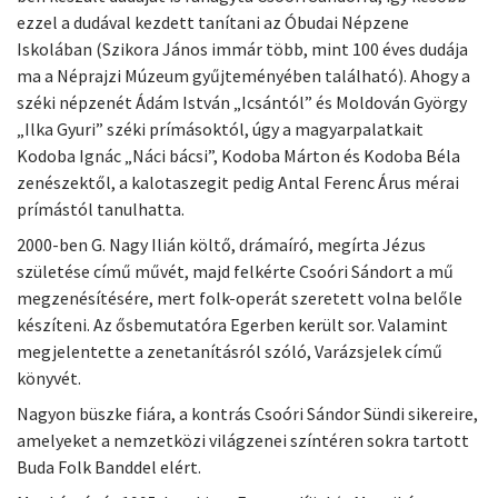
ezzel a dudával kezdett tanítani az Óbudai Népzene
Iskolában (Szikora János immár több, mint 100 éves dudája
ma a Néprajzi Múzeum gyűjteményében található). Ahogy a
széki népzenét Ádám István „Icsántól” és Moldován György
„Ilka Gyuri” széki prímásoktól, úgy a magyarpalatkait
Kodoba Ignác „Náci bácsi”, Kodoba Márton és Kodoba Béla
zenészektől, a kalotaszegit pedig Antal Ferenc Árus mérai
prímástól tanulhatta.
2000-ben G. Nagy Ilián költő, drámaíró, megírta Jézus
születése című művét, majd felkérte Csoóri Sándort a mű
megzenésítésére, mert folk-operát szeretett volna belőle
készíteni. Az ősbemutatóra Egerben került sor. Valamint
megjelentette a zenetanításról szóló, Varázsjelek című
könyvét.
Nagyon büszke fiára, a kontrás Csoóri Sándor Sündi sikereire,
amelyeket a nemzetközi világzenei színtéren sokra tartott
Buda Folk Banddel elért.