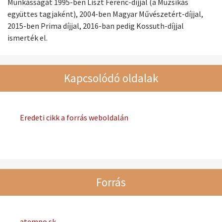
Munkásságát 1995-ben Liszt Ferenc-díjjal (a Muzsikás
együttes tagjaként), 2004-ben Magyar Művészetért-díjjal,
2015-ben Prima díjjal, 2016-ban pedig Kossuth-díjjal
ismerték el.
Kapcsolódó oldalak
Eredeti cikk a forrás weboldalán
Forrás
atempo.sk