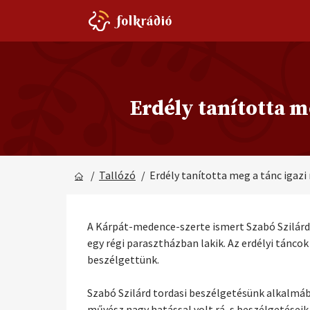
Erdély tanította m
/
Tallózó
/ Erdély tanította meg a tánc igaz
A Kárpát-medence-szerte ismert Szabó Szilárd
egy régi parasztházban lakik. Az erdélyi tánco
beszélgettünk.
Szabó Szilárd tordasi beszélgetésünk alkalmáb
művész nagy hatással volt rá, s beszélgetéseik