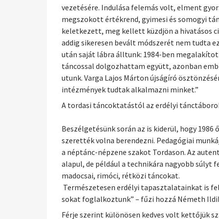
vezetésére. Indulása felemás volt, elment gyor
megszokott értékrend, gyimesi és somogyi tánc
keletkezett, meg kellett küzdjön a hivatásos c
addig sikeresen bevált módszerét nem tudta ez
után saját lábra álltunk: 1984-ben megalakíto
táncossal dolgozhattam együtt, azonban emberi 
utunk. Varga Lajos Márton újságíró ösztönzésé
intézmények tudtak alkalmazni minket.”
A tordasi táncoktatástól az erdélyi tánctáboro
Beszélgetésünk során az is kiderül, hogy 1986
szerették volna berendezni. Pedagógiai munkáju
a néptánc-népzene szakot Tordason. Az autent
alapul, de például a technikára nagyobb súlyt
madocsai, rimóci, rétközi táncokat.
Természetesen erdélyi tapasztalatainkat is felh
sokat foglalkoztunk” – fűzi hozzá Németh Ildi
Férje szerint különösen kedves volt kettőjük s