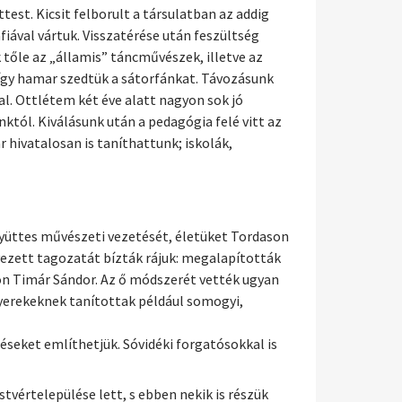
est. Kicsit felborult a társulatban az addig
iával vártuk. Visszatérése után feszültség
 tőle az „államis” táncművészek, illetve az
 így hamar szedtük a sátorfánkat. Távozásunk
l. Ottlétem két éve alatt nagyon sok jó
tól. Kiválásunk után a pedagógia felé vitt az
hivatalosan is taníthattunk; iskolák,
gyüttes művészeti vezetését, életüket Tordason
lyezett tagozatát bízták rájuk: megalapították
on Timár Sándor. Az ő módszerét vették ugyan
gyerekeknek tanítottak például somogyi,
téseket említhetjük. Sóvidéki forgatósokkal is
tvértelepülése lett, s ebben nekik is részük