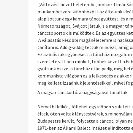
,,Változást hozott életembe, amikor Timár Sánd
munkamódszere különbözött az általunk ideáli
alapítottunk egy kamara táncegyüttest, és a m
Németországot, Svájcot jártuk, s a magyar tánc
tánccsoportok is működtek. Ez az együttes két
A választás későbbi magánéletemre is hatással
tanítani is. Addig-addig tettük mindezt, amíg 
Ez az időszak egybeesett a táncházmozgalom el
szeretete vitt oda minket, többek között a Feh
gyűltünk össze, a táncház után pedig még bet
kommunista világban ez a lelkesedés az akkori
meg kellett izzadniuk jelentéseikkel, mivel fo
A magyar tánckultúra nagyságaival tanultak
Németh Ildikó: „Jóllehet egy időben születet
éltek, öten voltak lánytestvérek, s mindnyája
Budapestre került, folytatta a táncot, olyan n
1971-ben az Állami Balett Intézet elindította 