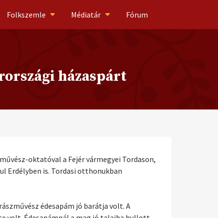
Folkszemle
Médiatár
Fórum
arországi házaspárt
művész-oktatóval a Fejér vármegyei Tordason,
ul Erdélyben is. Tordasi otthonukban
rászművész édesapám jó barátja volt. A
e volt. Édesapámnál a mag jó talajba hullott,