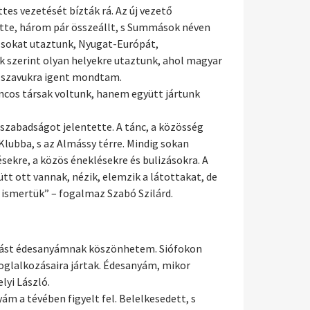
es vezetését bízták rá. Az új vezető
ette, három pár összeállt, s Summások néven
n sokat utaztunk, Nyugat-Európát,
nk szerint olyan helyekre utaztunk, ahol magyar
ó szavukra igent mondtam.
ncos társak voltunk, hanem együtt jártunk
szabadságot jelentette. A tánc, a közösség
Klubba, s az Almássy térre. Mindig sokan
kre, a közös éneklésekre és bulizásokra. A
t ott vannak, nézik, elemzik a látottakat, de
l ismertük” – fogalmaz Szabó Szilárd.
sztást édesanyámnak köszönhetem. Siófokon
oglalkozásaira jártak. Édesanyám, mikor
lyi László.
m a tévében figyelt fel. Belelkesedett, s