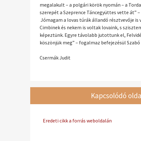
megalakult – a polgári körök nyomán – a Torda
szerepét a Szeprence Táncegyüttes vette át” – 
Jómagam a lovas túrák állandó résztvevője is v
Cimbinek és nekem is voltak lovaink, s szisztem
képeztünk. Egyre távolabb jutottunk el, Felvid
köszönjük meg” – fogalmaz befejezésül Szabó S
Csermák Judit
Kapcsolódó olda
Eredeti cikk a forrás weboldalán