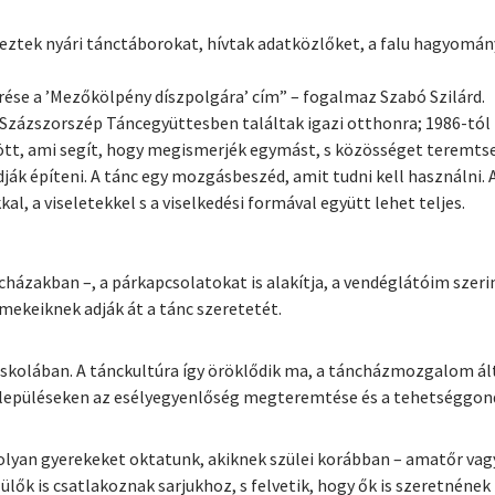
eztek nyári tánctáborokat, hívtak adatközlőket, a falu hagyomán
se a ’Mezőkölpény díszpolgára’ cím” – fogalmaz Szabó Szilárd.
Százszorszép Táncegyüttesben találtak igazi otthonra; 1986-tól h
tt, ami segít, hogy megismerjék egymást, s közösséget teremtsen
k építeni. A tánc egy mozgásbeszéd, amit tudni kell használni. A
 a viseletekkel s a viselkedési formával együtt lehet teljes.
cházakban –, a párkapcsolatokat is alakítja, a vendéglátóim sze
mekeiknek adják át a tánc szeretetét.
iskolában. A tánckultúra így öröklődik ma, a táncházmozgalom ál
 településeken az esélyegyenlőség megteremtése és a tehetséggond
 olyan gyerekeket oktatunk, akiknek szülei korábban – amatőr vag
ülők is csatlakoznak sarjukhoz, s felvetik, hogy ők is szeretnéne