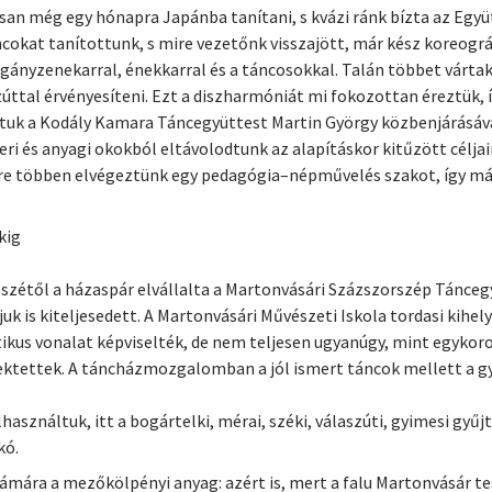
san még egy hónapra Japánba tanítani, s kvázi ránk bízta az Együtt
okat tanítottunk, s mire vezetőnk visszajött, már kész koreográf
igányzenekarral, énekkarral és a táncosokkal. Talán többet vártak
úttal érvényesíteni. Ezt a diszharmóniát mi fokozottan éreztük,
ttuk a Kodály Kamara Táncegyüttest Martin György közbenjárásáva
és anyagi okokból eltávolodtunk az alapításkor kitűzött céljaink
re többen elvégeztünk egy pedagógia–népművelés szakot, így már 
kig
 őszétől a házaspár elvállalta a Martonvásári Százszorszép Tánce
k is kiteljesedett. A Martonvásári Művészeti Iskola tordasi kihe
ikus vonalat képviselték, de nem teljesen ugyanúgy, mint egykor
 fektettek. A táncházmozgalomban a jól ismert táncok mellett a 
asználtuk, itt a bogártelki, mérai, széki, válaszúti, gyimesi gyűj
kó.
zámára a mezőkölpényi anyag: azért is, mert a falu Martonvásár tes