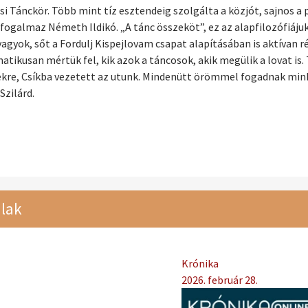
si Tánckör. Több mint tíz esztendeig szolgálta a közjót, sajnos 
fogalmaz Németh Ildikó. „A tánc összeköt”, ez az alapfilozófiájuk
agyok, sőt a Fordulj Kispejlovam csapat alapításában is aktívan r
atikusan mértük fel, kik azok a táncosok, akik megülik a lovat is.
ékre, Csíkba vezetett az utunk. Mindenütt örömmel fogadnak minke
zilárd.
lak
Krónika
2026. február 28.