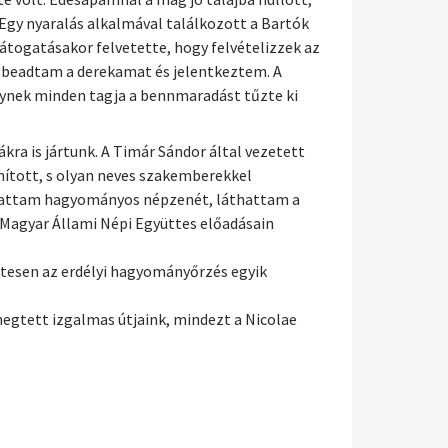
Egy nyaralás alkalmával találkozott a Bartók
látogatásakor felvetette, hogy felvételizzek az
n beadtam a derekamat és jelentkeztem. A
elynek minden tagja a bennmaradást tűzte ki
ra is jártunk. A Timár Sándor által vezetett
ított, s olyan neves szakemberekkel
thattam hagyományos népzenét, láthattam a
 Magyar Állami Népi Együttes előadásain
zetesen az erdélyi hagyományőrzés egyik
gtett izgalmas útjaink, mindezt a Nicolae