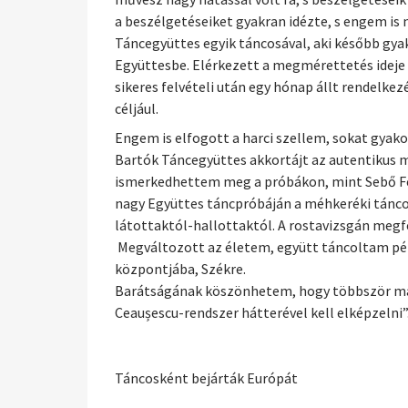
a beszélgetéseiket gyakran idézte, s engem is
Táncegyüttes egyik táncosával, aki később gyak
Együttesbe. Elérkezett a megmérettetés ideje
sikeres felvételi után egy hónap állt rendelk
céljául.
Engem is elfogott a harci szellem, sokat gyako
Bartók Táncegyüttes akkortájt az autentikus 
ismerkedhettem meg a próbákon, mint Sebő Fe
nagy Együttes táncpróbáján a méhkeréki tánco
látottaktól-hallottaktól. A rostavizsgán megf
Megváltozott az életem, együtt táncoltam példá
központjába, Székre.
Barátságának köszönhetem, hogy többször magá
Ceaușescu-rendszer hátterével kell elképzelni”
Táncosként bejárták Európát