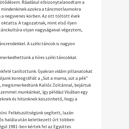
s kötődésem. Ráadásul elbizonytalanodtam a
ett mindenkinek azokra a táncmotívumokra
 a negyvenes körben. Az ott töltött évek
oktatta. A tagozatnak, mint első ilyen
 tánckultúra olyan nagyságaival végeztem,
crendekkel. A széki táncok is nagyon
smerkedhettünk a híres széki táncokkal.
kfelé tanítottunk. Gyakran vidám pillanatokat
ljunk koreográfiát a „Süt a mama, süt a pék”
, megismerkedtünk Kallós Zoltánnal, bejártuk
 szemmel munkánkat, így például Visában egy
zeknek és hitünknek köszönhető, hogy a
lni. Felkészültségünk segített, lazán
ós halála után keletkezett űrt többen
égül 1981-ben kértek fel az Együttes