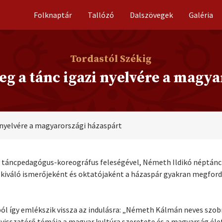
Folknaptár
Tallózó
Dalszövegek
Galéria
Tordastól Székig
eg a tánc igazi nyelvére a magy
i nyelvére a magyarországi házaspárt
 táncpedagógus-koreográfus feleségével, Németh Ildikó néptánc
k kiváló ismerőjeként és oktatójaként a házaspár gyakran megford
ól így emlékszik vissza az indulásra: „Németh Kálmán neves szob
 visszatérő témája a magyar kultúra szeretete és a magyarság élet