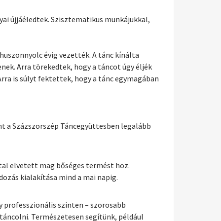
yai újjáéledtek. Szisztematikus munkájukkal,
uszonnyolc évig vezették. A tánc kínálta
ek. Arra törekedtek, hogy a táncot úgy éljék
rra is súlyt fektettek, hogy a tánc egymagában
rint a Százszorszép Táncegyüttesben legalább
tal elvetett mag bőséges termést hoz.
ozás kialakítása mind a mai napig.
y professzionális szinten – szorosabb
k táncolni. Természetesen segítünk, például