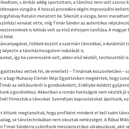
ndolkodtam, s ámbár addig sportoltam, a tánchoz nem volt szoro
 többnapos vizsgára. A hosszú procedúra végén improvizálni kell
rgyfalvay Katalin mutatott be. Sikerült a vizsga, benn maradtam
zínházi vonalat vitte, míg Timár Sándor az autentikus néptáncot 
tereinknek is kihívás volt az első évfolyam tanítása. A magyar
ó Hédi.
anyagával, többek között a szatmári táncokkal, a dunántúli tán
ag képezte a táncházmozgalom indulását is.
usokat, így ha szerencsénk volt, akkor első kézből, testközelből i
gyütteshez vettek fel, de emellett – Timárnak köszönhetően – so
kor a bagi Muharay Elemér Népi Együttesben megkértek, hogy csiná
imár az okításunkról is gondoskodott, Erdélybe küldött gyűjteni
ottunk a gorálokhoz. Akkoriban a román hatóságok nem nézték jó
yénél filmeztük a táncokat. Személyes kapcsolatokat ápoltunk, e
 éltünk: megtanultuk, hogy profiként mindent el kell tudni tánco
kailag, se tánctechnikában nem okoztak nehézséget. A Rábai Mikl
mi Timár Sándorra számítunk messianisztikus várakozással, akit v