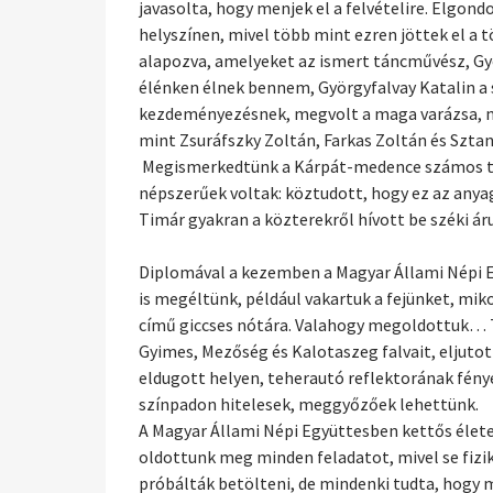
javasolta, hogy menjek el a felvételire. Elgo
helyszínen, mivel több mint ezren jöttek el a
alapozva, amelyeket az ismert táncművész, Gyö
élénken élnek bennem, Györgyfalvay Katalin a s
kezdeményezésnek, megvolt a maga varázsa, mes
mint Zsuráfszky Zoltán, Farkas Zoltán és Sztan
Megismerkedtünk a Kárpát-medence számos tánc
népszerűek voltak: köztudott, hogy ez az any
Timár gyakran a közterekről hívott be széki ár
Diplomával a kezemben a Magyar Állami Népi E
is megéltünk, például vakartuk a fejünket, mi
című giccses nótára. Valahogy megoldottuk… T
Gyimes, Mezőség és Kalotaszeg falvait, eljut
eldugott helyen, teherautó reflektorának fén
színpadon hitelesek, meggyőzőek lehettünk.
A Magyar Állami Népi Együttesben kettős életet
oldottunk meg minden feladatot, mivel se fizi
próbálták betölteni, de mindenki tudta, hogy 