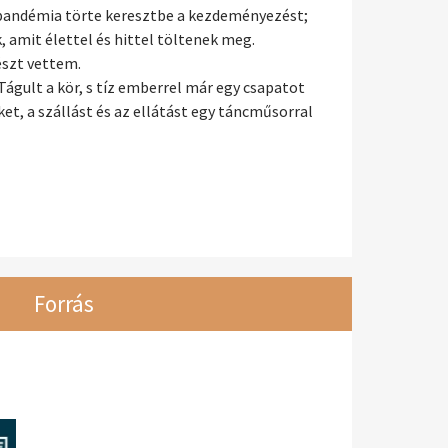
a pandémia törte keresztbe a kezdeményezést;
, amit élettel és hittel töltenek meg.
észt vettem.
 Tágult a kör, s tíz emberrel már egy csapatot
t, a szállást és az ellátást egy táncműsorral
Forrás