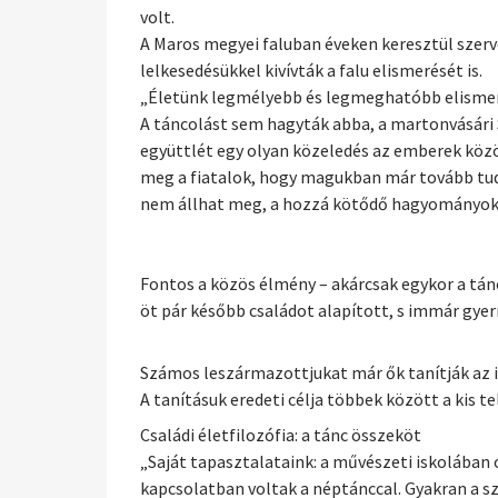
volt.
A Maros megyei faluban éveken keresztül szerv
lelkesedésükkel kivívták a falu elismerését is.
„Életünk legmélyebb és legmeghatóbb elismeré
A táncolást sem hagyták abba, a martonvásári 
együttlét egy olyan közeledés az emberek közö
meg a fiatalok, hogy magukban már tovább tudjá
nem állhat meg, a hozzá kötődő hagyományokkal,
Fontos a közös élmény – akárcsak egykor a tán
öt pár később családot alapított, s immár gyer
Számos leszármazottjukat már ők tanítják az 
A tanításuk eredeti célja többek között a kis
Családi életfilozófia: a tánc összeköt
„Saját tapasztalataink: a művészeti iskolában
kapcsolatban voltak a néptánccal. Gyakran a sz