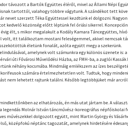
or távozott a Bartók Együttes éléről, mivel az Állami Népi Együtt
snak tartottól, valahogy többre vágytunk. A szándékot tett köv
ár nevet szerzett Téka Együttessel kezdtünk el dolgozni. Nagyo
ot kedvelő közönség előtt léptünk fel óriási sikerrel. Koncepció
 évig élt, s mikor megalakult a Kodály Kamara Táncegyüttes, hív
 volt, itt találkoztam mostani feleségemmel, akivel nemcsak tá
összekötöttük életünk fonalát, azóta együtt megy a szekerünk.
indulásával, amelynek volt számunkra egy különös üzenete is: a 
érvári úti Fővárosi Művelődési Házba, az FMH-ba, a zuglói Kassák 
értünk néhány kocsmába. Mindmáig emlékszem az ízes beszélgetése
 korifeusok számára értelmezhetetlen volt. Tudtuk, hogy mindenüt
gást nem lehetett rajtunk találni. Később legtöbbjüket már arcró
t mindkettőnkben az elhatározás, én más utat jártam be. A vála
n a legendás Molnár István táncművész-koreográfus népfőiskolai f
eves művészekkel dolgozott együtt, mint Martin György és Vásárhe
első, középfokú néptánc tagozatát, amelynek hirdetésére édesanyá