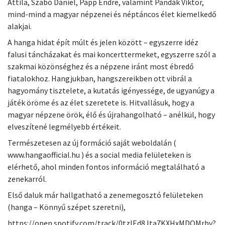
Attila, Szabó Dániel, Papp Endre, valamint Pandák Viktor,
mind-mind a magyar népzenei és néptáncos élet kiemelkedő
alakjai.
A hanga hidat épít múlt és jelen között – egyszerre idéz
falusi táncházakat és mai koncerttermeket, egyszerre szól a
szakmai közönséghez és a népzene iránt most ébredő
fiatalokhoz. Hangjukban, hangszereikben ott vibrál a
hagyomány tisztelete, a kutatás igényessége, de ugyanúgy a
játék öröme és az élet szeretete is. Hitvallásuk, hogy a
magyar népzene örök, élő és újrahangolható – anélkül, hogy
elveszítené legmélyebb értékeit.
Természetesen az új formáció saját weboldalán (
www.hangaofficial.hu ) és a social media felületeken is
elérhető, ahol minden fontos információ megtalálható a
zenekarról.
Első daluk már hallgatható a zenemegosztó felületeken
(hanga – Könnyű szépet szeretni),
https://open.spotify.com/track/0tzlEd8Jta7KXHxMDOMrbv?