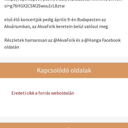
si=g76HGX2CSM2Swou1rL8ztw
első élő koncertjük pedig április 9-én Budapesten az
Akváriumban, az AkvaFolk keretein belül valósul meg.
Részletek hamarosan az @AkvaFolk és a @Hanga Facebook
oldalán
Kapcsolódó oldalak
Eredeti cikk a forrás weboldalán