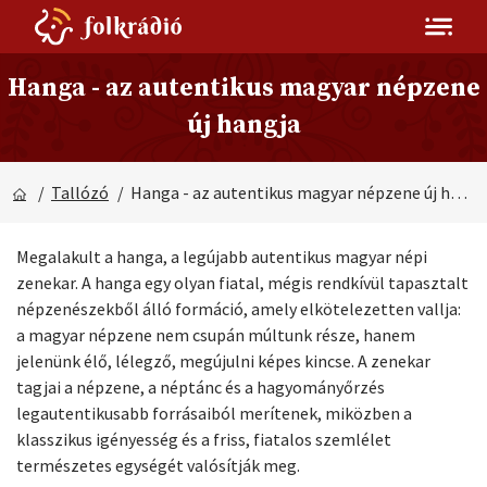
Hanga - az autentikus magyar népzene
új hangja
/
Tallózó
/ Hanga - az autentikus magyar népzene új hangja
Megalakult a hanga, a legújabb autentikus magyar népi
zenekar. A hanga egy olyan fiatal, mégis rendkívül tapasztalt
népzenészekből álló formáció, amely elkötelezetten vallja:
a magyar népzene nem csupán múltunk része, hanem
jelenünk élő, lélegző, megújulni képes kincse. A zenekar
tagjai a népzene, a néptánc és a hagyományőrzés
legautentikusabb forrásaiból merítenek, miközben a
klasszikus igényesség és a friss, fiatalos szemlélet
természetes egységét valósítják meg.