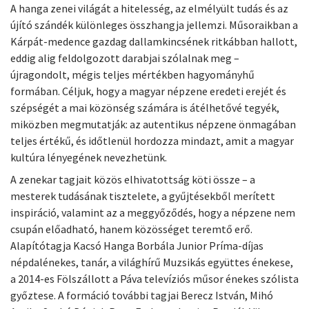
A hanga zenei világát a hitelesség, az elmélyült tudás és az
újító szándék különleges összhangja jellemzi. Műsoraikban a
Kárpát-medence gazdag dallamkincsének ritkábban hallott,
eddig alig feldolgozott darabjai szólalnak meg –
újragondolt, mégis teljes mértékben hagyományhű
formában. Céljuk, hogy a magyar népzene eredeti erejét és
szépségét a mai közönség számára is átélhetővé tegyék,
miközben megmutatják: az autentikus népzene önmagában
teljes értékű, és időtlenül hordozza mindazt, amit a magyar
kultúra lényegének nevezhetünk.
A zenekar tagjait közös elhivatottság köti össze – a
mesterek tudásának tisztelete, a gyűjtésekből merített
inspiráció, valamint az a meggyőződés, hogy a népzene nem
csupán előadható, hanem közösséget teremtő erő.
Alapítótagja Kacsó Hanga Borbála Junior Príma-díjas
népdalénekes, tanár, a világhírű Muzsikás együttes énekese,
a 2014-es Fölszállott a Páva televíziós műsor énekes szólista
győztese. A formáció további tagjai Berecz István, Mihó