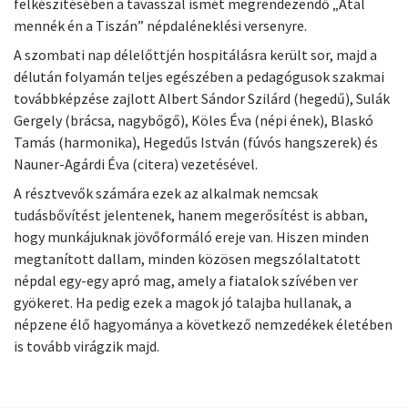
felkészítésében a tavasszal ismét megrendezendő „Átal
mennék én a Tiszán” népdaléneklési versenyre.
A szombati nap délelőttjén hospitálásra került sor, majd a
délután folyamán teljes egészében a pedagógusok szakmai
továbbképzése zajlott Albert Sándor Szilárd (hegedű), Sulák
Gergely (brácsa, nagybőgő), Köles Éva (népi ének), Blaskó
Tamás (harmonika), Hegedűs István (fúvós hangszerek) és
Nauner-Agárdi Éva (citera) vezetésével.
A résztvevők számára ezek az alkalmak nemcsak
tudásbővítést jelentenek, hanem megerősítést is abban,
hogy munkájuknak jövőformáló ereje van. Hiszen minden
megtanított dallam, minden közösen megszólaltatott
népdal egy-egy apró mag, amely a fiatalok szívében ver
gyökeret. Ha pedig ezek a magok jó talajba hullanak, a
népzene élő hagyománya a következő nemzedékek életében
is tovább virágzik majd.