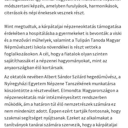
módszertani képzés, amelyben furulyások, harmonikások,
citerások és népi énekesek vesznek részt.
Mint megtudtuk, a kárpátaljai népzeneoktatás támogatása
érdekében a hospitálásba a gyermekeket is bevonták: a viski
és a mezővári műhelyek, valamint a Tulipán Tanoda Magyar
Népművészeti Iskola növendékei is részt vettek a
foglalkozásokon. A cél, hogy a fiatalok olyan szinten
sajátíthassák el a népzenei hagyományokat, mint az
anyaországban élő kortársaik.
Az oktatók nevében Albert Sándor Szilárd hegedűművész, a
Nyíregyházi Egyetem Népzene Tanszékének munkatársa
köszöntötte a résztvevőket. Elmondta: Magyarországon a
népzeneoktatás már intézményesített rendszerben
működik, ám a határon túl élő nemzetrészek számára ez
nem mindenütt adott. Éppen ezért tartják fontosnak, hogy
szakmai segítséget nyújtsanak. Ezeket az alkalmakat a
tanítványok tanárai számára szervezik, hogy a kárpátaljai