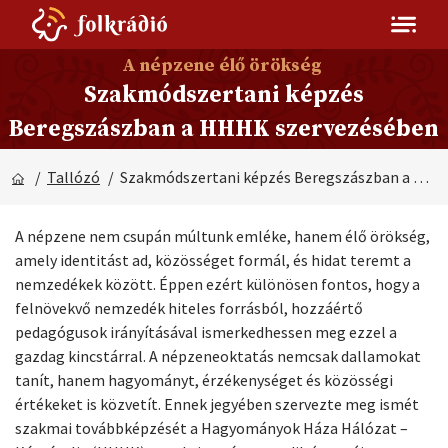
A népzene élő örökség
Szakmódszertani képzés
Beregszászban a HHHK szervezésében
/
Tallózó
/ Szakmódszertani képzés Beregszászban a HHHK szervezésében
A népzene nem csupán múltunk emléke, hanem élő örökség,
amely identitást ad, közösséget formál, és hidat teremt a
nemzedékek között. Éppen ezért különösen fontos, hogy a
felnövekvő nemzedék hiteles forrásból, hozzáértő
pedagógusok irányításával ismerkedhessen meg ezzel a
gazdag kincstárral. A népzeneoktatás nemcsak dallamokat
tanít, hanem hagyományt, érzékenységet és közösségi
értékeket is közvetít. Ennek jegyében szervezte meg ismét
szakmai továbbképzését a Hagyományok Háza Hálózat –