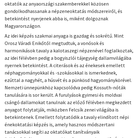
oktatók az anyaországi szakemberekkel közösen
gondolkodhassanak a népzeneoktatás módszereiről, és
betekintést nyerjenek abba is, miként dolgoznak
Magyarországon.
Az idei képzés szakmai anyaga is gazdag és sokrétű. Mint
Orosz Váradi Enikőtől megtudtuk, a vonósok és
harmonikások tavaly a kalotaszegi népzenével foglalkoztak,
az idei félévben pedig a bogyiszlói tájegység dallamvilágába
nyernek betekintést. A citerások és az énekesek emellett
néphagyományokkal és -szokásokkal is ismerkednek,
ezúttal a nagyhét, a húsvét és a pünkösd hagyománykörével.
Nemzeti ünnepünkhöz kapcsolódva pedig Kossuth-nóták
tanulására is sor került. A furulyások gyimesi és moldvai
csángó dallamokat tanulnak: az előző félévben megkezdett
anyagot folytatják, miközben Felcsík zenei világába is
betekintenek. Emellett folytatódik a tavaly elindított népi
énekoktatási képzés is, amely hasznos módszertani
tanácsokkal segíti az oktatókat tanítványaik