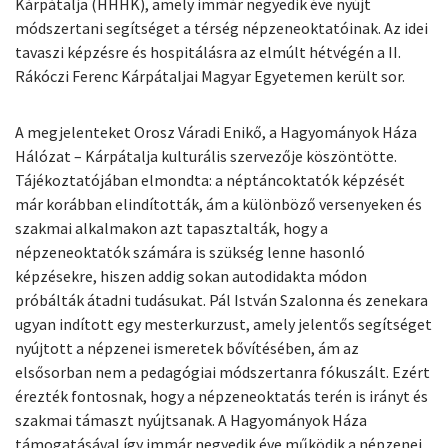
Kárpátalja (HHHK), amely immár negyedik éve nyújt
módszertani segítséget a térség népzeneoktatóinak. Az idei
tavaszi képzésre és hospitálásra az elmúlt hétvégén a II.
Rákóczi Ferenc Kárpátaljai Magyar Egyetemen került sor.
A megjelenteket Orosz Váradi Enikő, a Hagyományok Háza
Hálózat – Kárpátalja kulturális szervezője köszöntötte.
Tájékoztatójában elmondta: a néptáncoktatók képzését
már korábban elindították, ám a különböző versenyeken és
szakmai alkalmakon azt tapasztalták, hogy a
népzeneoktatók számára is szükség lenne hasonló
képzésekre, hiszen addig sokan autodidakta módon
próbálták átadni tudásukat. Pál István Szalonna és zenekara
ugyan indított egy mesterkurzust, amely jelentős segítséget
nyújtott a népzenei ismeretek bővítésében, ám az
elsősorban nem a pedagógiai módszertanra fókuszált. Ezért
érezték fontosnak, hogy a népzeneoktatás terén is irányt és
szakmai támaszt nyújtsanak. A Hagyományok Háza
támogatásával így immár negyedik éve működik a népzenei