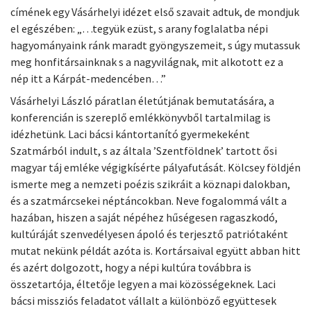
címének egy Vásárhelyi idézet első szavait adtuk, de mondjuk
el egészében: „…tegyük ezüst, s arany foglalatba népi
hagyományaink ránk maradt gyöngyszemeit, s úgy mutassuk
meg honfitársainknak s a nagyvilágnak, mit alkotott ez a
nép itt a Kárpát-medencében…”
Vásárhelyi László páratlan életútjának bemutatására, a
konferencián is szereplő emlékkönyvből tartalmilag is
idézhetünk. Laci bácsi kántortanító gyermekeként
Szatmárból indult, s az általa ’Szentföldnek’ tartott ősi
magyar táj emléke végigkísérte pályafutását. Kölcsey földjén
ismerte meg a nemzeti poézis szikráit a köznapi dalokban,
és a szatmárcsekei néptáncokban. Neve fogalommá vált a
hazában, hiszen a saját népéhez hűségesen ragaszkodó,
kultúráját szenvedélyesen ápoló és terjesztő patriótaként
mutat nekünk példát azóta is. Kortársaival együtt abban hitt
és azért dolgozott, hogy a népi kultúra továbbra is
összetartója, éltetője legyen a mai közösségeknek. Laci
bácsi missziós feladatot vállalt a különböző együttesek