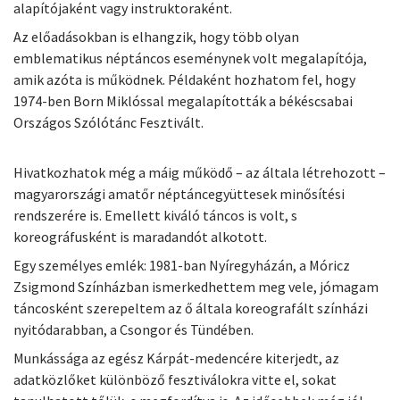
alapítójaként vagy instruktoraként.
Az előadásokban is elhangzik, hogy több olyan
emblematikus néptáncos eseménynek volt megalapítója,
amik azóta is működnek. Példaként hozhatom fel, hogy
1974-ben Born Miklóssal megalapították a békéscsabai
Országos Szólótánc Fesztivált.
Hivatkozhatok még a máig működő – az általa létrehozott –
magyarországi amatőr néptáncegyüttesek minősítési
rendszerére is. Emellett kiváló táncos is volt, s
koreográfusként is maradandót alkotott.
Egy személyes emlék: 1981-ban Nyíregyházán, a Móricz
Zsigmond Színházban ismerkedhettem meg vele, jómagam
táncosként szerepeltem az ő általa koreografált színházi
nyitódarabban, a Csongor és Tündében.
Munkássága az egész Kárpát-medencére kiterjedt, az
adatközlőket különböző fesztiválokra vitte el, sokat