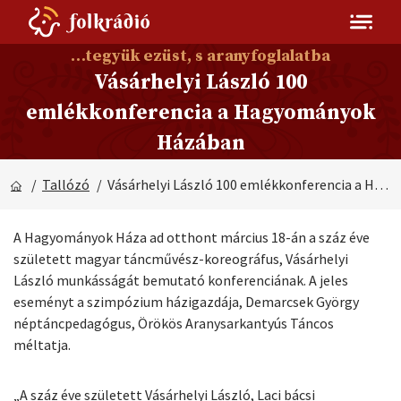
…tegyük ezüst, s aranyfoglalatba
Vásárhelyi László 100
emlékkonferencia a Hagyományok
Házában
/
Tallózó
/ Vásárhelyi László 100 emlékkonferencia a Hagyományok Házában
A Hagyományok Háza ad otthont március 18-án a száz éve
született magyar táncművész-koreográfus, Vásárhelyi
László munkásságát bemutató konferenciának. A jeles
eseményt a szimpózium házigazdája, Demarcsek György
néptáncpedagógus, Örökös Aranysarkantyús Táncos
méltatja.
„A száz éve született Vásárhelyi László, Laci bácsi