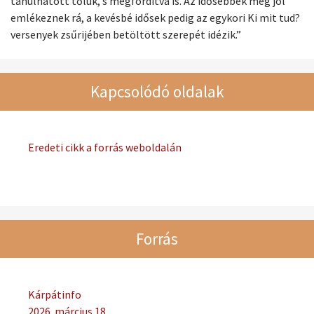
tanulhatott tőlük, s megfordítva is. Az idősebbek még jól
emlékeznek rá, a kevésbé idősek pedig az egykori Ki mit tud?
versenyek zsűrijében betöltött szerepét idézik.”
Kapcsolódó oldalak
Eredeti cikk a forrás weboldalán
Forrás
Kárpátinfo
2026. március 18.