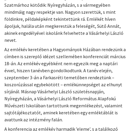
Szatmárhoz kötődik: Nyíregyházán, s a vármegyében
mindmáig nagy respektje van. Nagyon szerettük, s mint
földinkre, példaképként tekintettünk rá. Emlékét híven
ápoljuk, halála után megkerestük a feleségét, Sütő Annát,
akinek engedélyével iskolánk felvehette a Vásárhelyi László
nevet.
Az emlékév keretében a Hagyományok Házában rendezünk a
címben is szereplő idézet szellemében konferenciát március
18-án. Az emlékév egyébként nem egyezik meg a naptári
évvel, hiszen tanévben gondolkodtunk. A tanév elején,
szeptember 3-án a Farkasréti temetőben rendeztünk –
koszorúzással egybekötött – emlékünnepséget az elhunyt
sírjánál. Másnap Vásárhelyi László születésnapján,
Nyíregyházán, a Vásárhelyi László Református Alapfokú
Művészeti Iskolában tartottunk megemlékezést, valamint
sajtótájékoztatót, aminek keretében egy emléktáblát is
avattunk az intézmény falán.
A konferencia az emlékév harmadik ’eleme’, s a találkozó