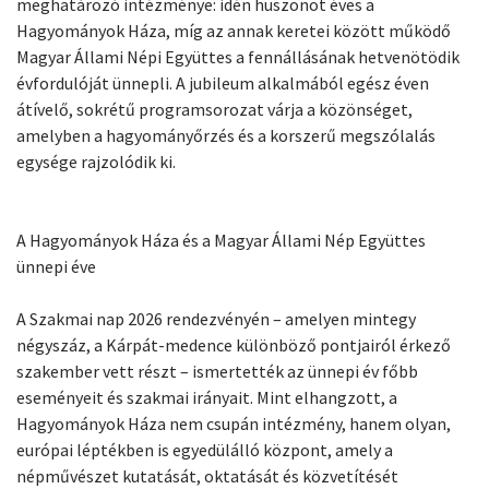
meghatározó intézménye: idén huszonöt éves a
Hagyományok Háza, míg az annak keretei között működő
Magyar Állami Népi Együttes a fennállásának hetvenötödik
évfordulóját ünnepli. A jubileum alkalmából egész éven
átívelő, sokrétű programsorozat várja a közönséget,
amelyben a hagyományőrzés és a korszerű megszólalás
egysége rajzolódik ki.
A Hagyományok Háza és a Magyar Állami Nép Együttes
ünnepi éve
A Szakmai nap 2026 rendezvényén – amelyen mintegy
négyszáz, a Kárpát-medence különböző pontjairól érkező
szakember vett részt – ismertették az ünnepi év főbb
eseményeit és szakmai irányait. Mint elhangzott, a
Hagyományok Háza nem csupán intézmény, hanem olyan,
európai léptékben is egyedülálló központ, amely a
népművészet kutatását, oktatását és közvetítését