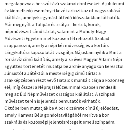
megalapozva a hosszú távú szakmai döntéseket. A jubileumi
év kiemelkedő eseményei közé tartozik az öt nagyszabású
kiállítás, amelyek egymást átfedő időszakokban láthatók.
Már megnyílt a Tulipán és zsálya – kertek, korok,
népművészet című tárlat, valamint a Moholy-Nagy
Művészeti Egyetemmel közösen létrehozott Szabad
szappanozni, amely a népi kézművesség és a kortárs
tárgykultúra kapcsolatát vizsgálja. Májusban nyílik a Mint a
forrásvíz című kiállítás, amely a 75 éves Magyar Állami Népi
Együttes történetét mutatja be archív anyagokon keresztül.
Júniustól a Játéktól a mesterségig című tárlat a
szakképzésben részt vevő fiatalok munkáit tárja a közönség
elé, míg ősszel a Néprajzi Múzeummal közösen rendezik
meg az Élő Népművészet országos kiállítást. A színpadi
művészet terén is jelentős bemutatók várhatók.
Októberben mutatják be A bor dicsérete című új előadást,
amely Hamvas Béla gondolatvilágából merítve a bor
szakrális és közösségi jelentésrétegeit emeli színpadra.