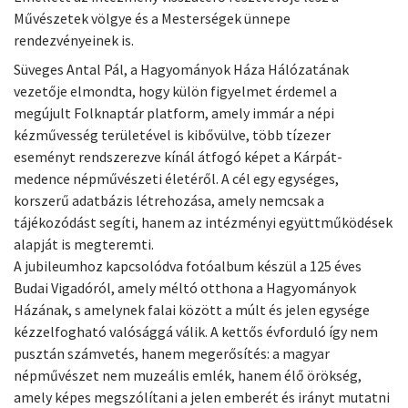
Művészetek völgye és a Mesterségek ünnepe
rendezvényeinek is.
Süveges Antal Pál, a Hagyományok Háza Hálózatának
vezetője elmondta, hogy külön figyelmet érdemel a
megújult Folknaptár platform, amely immár a népi
kézművesség területével is kibővülve, több tízezer
eseményt rendszerezve kínál átfogó képet a Kárpát-
medence népművészeti életéről. A cél egy egységes,
korszerű adatbázis létrehozása, amely nemcsak a
tájékozódást segíti, hanem az intézményi együttműködések
alapját is megteremti.
A jubileumhoz kapcsolódva fotóalbum készül a 125 éves
Budai Vigadóról, amely méltó otthona a Hagyományok
Házának, s amelynek falai között a múlt és jelen egysége
kézzelfogható valósággá válik. A kettős évforduló így nem
pusztán számvetés, hanem megerősítés: a magyar
népművészet nem muzeális emlék, hanem élő örökség,
amely képes megszólítani a jelen emberét és irányt mutatni