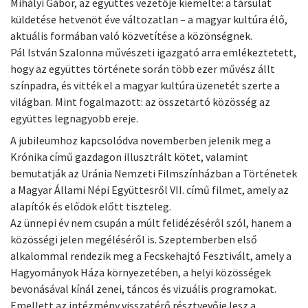
Mihályi Gábor, az együttes vezetője kiemelte: a társulat
küldetése hetvenöt éve változatlan – a magyar kultúra élő,
aktuális formában való közvetítése a közönségnek.
Pál István Szalonna művészeti igazgató arra emlékeztetett,
hogy az együttes története során több ezer művész állt
színpadra, és vitték el a magyar kultúra üzenetét szerte a
világban. Mint fogalmazott: az összetartó közösség az
együttes legnagyobb ereje.
A jubileumhoz kapcsolódva novemberben jelenik meg a
Krónika című gazdagon illusztrált kötet, valamint
bemutatják az Uránia Nemzeti Filmszínházban a Történetek
a Magyar Állami Népi Együttesről VII. című filmet, amely az
alapítók és elődök előtt tiszteleg.
Az ünnepi év nem csupán a múlt felidézéséről szól, hanem a
közösségi jelen megéléséről is. Szeptemberben első
alkalommal rendezik meg a Fecskehajtó Fesztivált, amely a
Hagyományok Háza környezetében, a helyi közösségek
bevonásával kínál zenei, táncos és vizuális programokat.
Emellett az intézmény visszatérő résztvevője lesz a