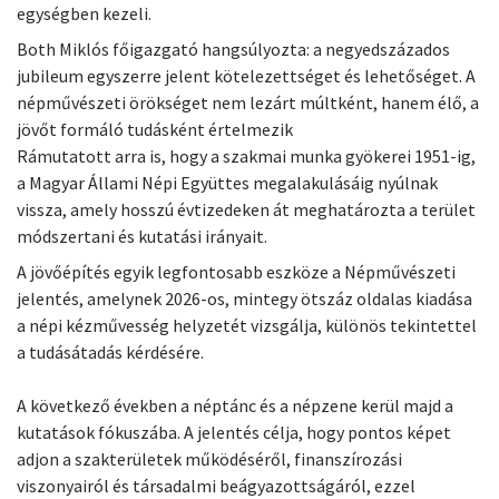
egységben kezeli.
Both Miklós főigazgató hangsúlyozta: a negyedszázados
jubileum egyszerre jelent kötelezettséget és lehetőséget. A
népművészeti örökséget nem lezárt múltként, hanem élő, a
jövőt formáló tudásként értelmezik
Rámutatott arra is, hogy a szakmai munka gyökerei 1951-ig,
a Magyar Állami Népi Együttes megalakulásáig nyúlnak
vissza, amely hosszú évtizedeken át meghatározta a terület
módszertani és kutatási irányait.
A jövőépítés egyik legfontosabb eszköze a Népművészeti
jelentés, amelynek 2026-os, mintegy ötszáz oldalas kiadása
a népi kézművesség helyzetét vizsgálja, különös tekintettel
a tudásátadás kérdésére.
A következő években a néptánc és a népzene kerül majd a
kutatások fókuszába. A jelentés célja, hogy pontos képet
adjon a szakterületek működéséről, finanszírozási
viszonyairól és társadalmi beágyazottságáról, ezzel