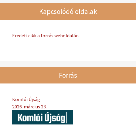
Kapcsolódó oldalak
Eredeti cikk a forrás weboldalán
Forrás
Komlói Újság
2026. március 23.