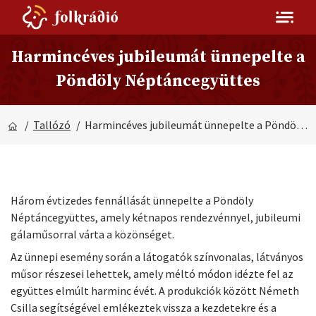
Harmincéves jubileumát ünnepelte a
Pöndöly Néptáncegyüttes
/
Tallózó
/ Harmincéves jubileumát ünnepelte a Pöndöly Néptáncegyüttes
Három évtizedes fennállását ünnepelte a Pöndöly
Néptáncegyüttes, amely kétnapos rendezvénnyel, jubileumi
gálaműsorral várta a közönséget.
Az ünnepi esemény során a látogatók színvonalas, látványos
műsor részesei lehettek, amely méltó módon idézte fel az
együttes elmúlt harminc évét. A produkciók között Németh
Csilla segítségével emlékeztek vissza a kezdetekre és a