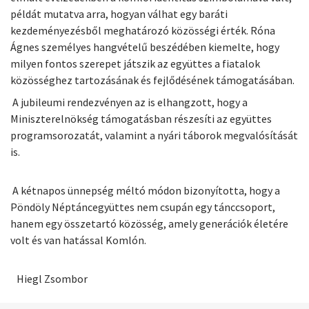
példát mutatva arra, hogyan válhat egy baráti
kezdeményezésből meghatározó közösségi érték. Róna
Ágnes személyes hangvételű beszédében kiemelte, hogy
milyen fontos szerepet játszik az együttes a fiatalok
közösséghez tartozásának és fejlődésének támogatásában.
A jubileumi rendezvényen az is elhangzott, hogy a
Miniszterelnökség támogatásban részesíti az együttes
programsorozatát, valamint a nyári táborok megvalósítását
is.
A kétnapos ünnepség méltó módon bizonyította, hogy a
Pöndöly Néptáncegyüttes nem csupán egy tánccsoport,
hanem egy összetartó közösség, amely generációk életére
volt és van hatással Komlón.
Hiegl Zsombor