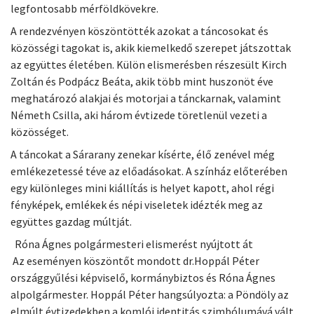
legfontosabb mérföldkövekre.
A rendezvényen köszöntötték azokat a táncosokat és
közösségi tagokat is, akik kiemelkedő szerepet játszottak
az együttes életében. Külön elismerésben részesült Kirch
Zoltán és Podpácz Beáta, akik több mint huszonöt éve
meghatározó alakjai és motorjai a tánckarnak, valamint
Németh Csilla, aki három évtizede töretlenül vezeti a
közösséget.
A táncokat a Sárarany zenekar kísérte, élő zenével még
emlékezetessé téve az előadásokat. A színház előterében
egy különleges mini kiállítás is helyet kapott, ahol régi
fényképek, emlékek és népi viseletek idézték meg az
együttes gazdag múltját.
Róna Ágnes polgármesteri elismerést nyújtott át
Az eseményen köszöntőt mondott dr.Hoppál Péter
országgyűlési képviselő, kormánybiztos és Róna Ágnes
alpolgármester. Hoppál Péter hangsúlyozta: a Pöndöly az
elmúlt évtizedekben a komlói identitás szimbólumává vált,