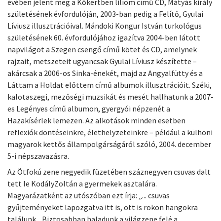
évében jelent meg a Kőkertben liliom című CD, Mátyás király
születésének évfordulóján, 2003-ban pedig a Felítő, Gyulai
Líviusz illusztrációival. Mándoki Kongur István turkológus
születésének 60. évfordulójához igazítva 2004-ben látott
napvilágot a Szegen csengő című kötet és CD, amelynek
rajzait, metszeteit ugyancsak Gyulai Líviusz készítette –
akárcsak a 2006-os Sinka-énekét, majd az Angyalfütty és a
Láttam a Holdat előttem című albumok illusztrációit. Széki,
kalotaszegi, mezőségi muzsikát és mesét hallhatunk a 2007-
es Legényes című albumon, gyergyói népzenét a
Hazakísérlek lemezen. Az alkotások minden esetben
reflexiók döntéseinkre, élethelyzeteinkre – például a külhoni
magyarok kettős állampolgárságáról szóló, 2004. december
5-i népszavazásra.
Az Ötfokú zene negyedik füzetében száznegyven csuvas dalt
tett le KodályZoltán a gyermekek asztalára.
Magyarázatként az utószóban ezt írja: „... csuvas
gyűjteményeket lapozgatva itt is, ott is rokon hangokra
találunk... Biztosabban haladunk a világzene felé a