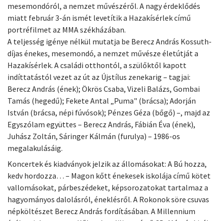
mesemondóról, a nemzet művészéről. A nagy érdeklődés
miatt február 3-án ismét levetítik a Hazakísérlek című
portréfilmet az MMA székházában.
A teljesség igénye nélkül mutatja be Berecz András Kossuth-
díjas énekes, mesemondó, a nemzet művésze életútját a
Hazakísérlek. A családi otthontól, a szülőktől kapott
indíttatástól vezet az út az Újstílus zenekarig – tagjai:
Berecz András (ének); Ökrös Csaba, Vizeli Balázs, Gombai
Tamás (hegedű); Fekete Antal „Puma" (brácsa); Adorján
István (brácsa, népi fúvósok); Pénzes Géza (bőgő) –, majd az
Egyszólam együttes – Berecz András, Fábián Éva (ének),
Juhász Zoltán, Sáringer Kálmán (furulya) – 1986-os
megalakulásáig.
Koncertek és kiadványok jelzik az állomásokat: A Bú hozza,
kedv hordozza… – Magon kőtt énekesek iskolája című kötet
vallomásokat, párbeszédeket, képsorozatokat tartalmaz a
hagyományos dalolásról, éneklésről. A Rokonok söre csuvas
népköltészet Berecz András fordításában. A Millennium