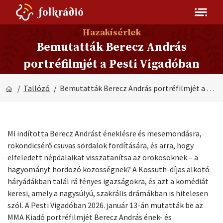
Hazakísérlek
Bemutatták Berecz András
portréfilmjét a Pesti Vigadóban
/
Tallózó
/ Bemutatták Berecz András portréfilmjét a Pesti Vigadóban
Mi indította Berecz Andrást éneklésre és mesemondásra,
rokondicsérő csuvas sördalok fordítására, és arra, hogy
elfeledett népdalaikat visszatanítsa az örökösöknek – a
hagyományt hordozó közösségnek? A Kossuth-díjas alkotó
háryádákban talál rá fényes igazságokra, és azt a komédiát
keresi, amely a nagysúlyú, szakrális drámákban is hitelesen
szól. A Pesti Vigadóban 2026. január 13-án mutatták be az
MMA Kiadó portréfilmjét Berecz András ének- és