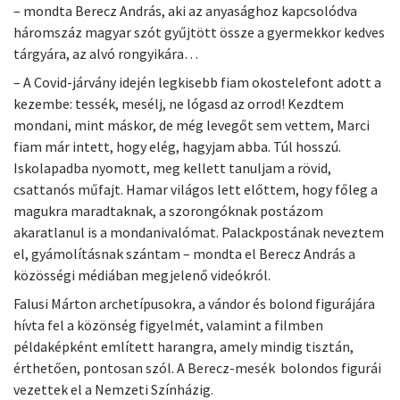
– mondta Berecz András, aki az anyasághoz kapcsolódva
háromszáz magyar szót gyűjtött össze a gyermekkor kedves
tárgyára, az alvó rongyikára…
– A Covid-járvány idején legkisebb fiam okostelefont adott a
kezembe: tessék, mesélj, ne lógasd az orrod! Kezdtem
mondani, mint máskor, de még levegőt sem vettem, Marci
fiam már intett, hogy elég, hagyjam abba. Túl hosszú.
Iskolapadba nyomott, meg kellett tanuljam a rövid,
csattanós műfajt. Hamar világos lett előttem, hogy főleg a
magukra maradtaknak, a szorongóknak postázom
akaratlanul is a mondanivalómat. Palackpostának neveztem
el, gyámolításnak szántam – mondta el Berecz András a
közösségi médiában megjelenő videókról.
Falusi Márton archetípusokra, a vándor és bolond figurájára
hívta fel a közönség figyelmét, valamint a filmben
példaképként említett harangra, amely mindig tisztán,
érthetően, pontosan szól. A Berecz-mesék bolondos figurái
vezettek el a Nemzeti Színházig.