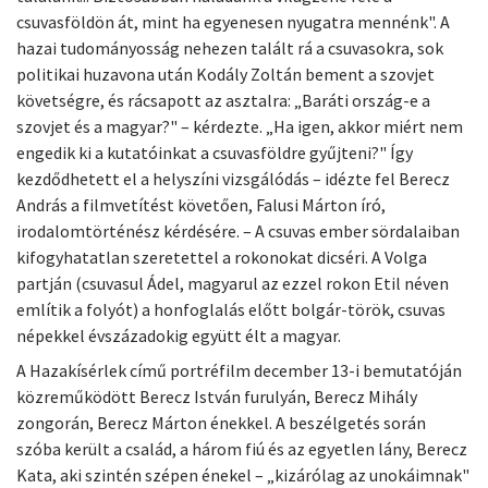
csuvasföldön át, mint ha egyenesen nyugatra mennénk". A
hazai tudományosság nehezen talált rá a csuvasokra, sok
politikai huzavona után Kodály Zoltán bement a szovjet
követségre, és rácsapott az asztalra: „Baráti ország-e a
szovjet és a magyar?" – kérdezte. „Ha igen, akkor miért nem
engedik ki a kutatóinkat a csuvasföldre gyűjteni?" Így
kezdődhetett el a helyszíni vizsgálódás – idézte fel Berecz
András a filmvetítést követően, Falusi Márton író,
irodalomtörténész kérdésére. – A csuvas ember sördalaiban
kifogyhatatlan szeretettel a rokonokat dicséri. A Volga
partján (csuvasul Ádel, magyarul az ezzel rokon Etil néven
említik a folyót) a honfoglalás előtt bolgár-török, csuvas
népekkel évszázadokig együtt élt a magyar.
A Hazakísérlek című portréfilm december 13-i bemutatóján
közreműködött Berecz István furulyán, Berecz Mihály
zongorán, Berecz Márton énekkel. A beszélgetés során
szóba került a család, a három fiú és az egyetlen lány, Berecz
Kata, aki szintén szépen énekel – „kizárólag az unokáimnak"