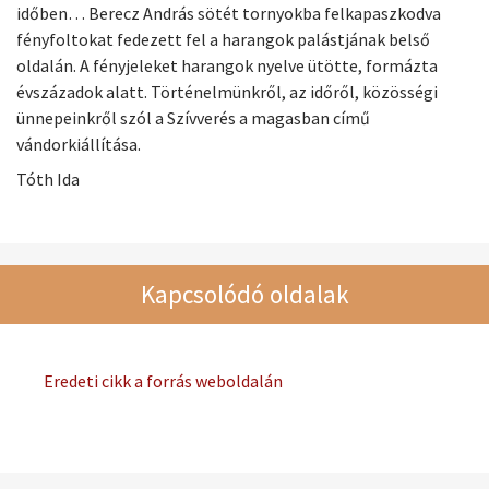
időben… Berecz András sötét tornyokba felkapaszkodva
fényfoltokat fedezett fel a harangok palástjának belső
oldalán. A fényjeleket harangok nyelve ütötte, formázta
évszázadok alatt. Történelmünkről, az időről, közösségi
ünnepeinkről szól a Szívverés a magasban című
vándorkiállítása.
Tóth Ida
Kapcsolódó oldalak
Eredeti cikk a forrás weboldalán