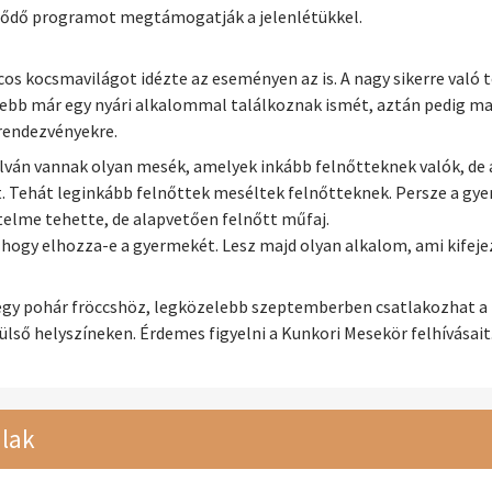
zdődő programot megtámogatják a jelenlétükkel.
cos kocsmavilágot idézte az eseményen az is. A nagy sikerre való 
ebb már egy nyári alkalommal találkoznak ismét, aztán pedig ma
rendezvényekre.
lván vannak olyan mesék, amelyek inkább felnőtteknek valók, de 
. Tehát leginkább felnőttek meséltek felnőtteknek. Persze a gy
telme tehette, de alapvetően felnőtt műfaj.
k, hogy elhozza-e a gyermekét. Lesz majd olyan alkalom, ami kifej
s egy pohár fröccshöz, legközelebb szeptemberben csatlakozhat a
ülső helyszíneken. Érdemes figyelni a Kunkori Mesekör felhívásait
lak