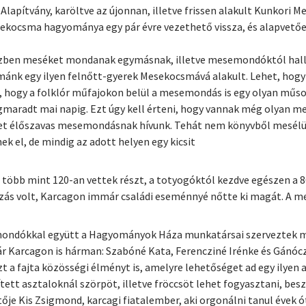
apítvány, karöltve az újonnan, illetve frissen alakult Kunkori 
sekocsma hagyománya egy pár évre vezethető vissza, és alapvetően
özben meséket mondanak egymásnak, illetve mesemondóktól hallan
smánk egy ilyen felnőtt-gyerek Mesekocsmává alakult. Lehet, hogy
hogy a folklór műfajokon belül a mesemondás is egy olyan műsor
maradt mai napig. Ezt úgy kell érteni, hogy vannak még olyan m
et élőszavas mesemondásnak hívunk. Tehát nem könyvből mesélü
el, de mindig az adott helyen egy kicsit
több mint 120-an vettek részt, a totyogóktól kezdve egészen a 86
 volt, Karcagon immár családi eseménnyé nőtte ki magát. A me
mondókkal együtt a Hagyományok Háza munkatársai szerveztek m
 Karcagon is hárman: Szabóné Kata, Ferencziné Irénke és Gánóc
 a fajta közösségi élményt is, amelyre lehetőséget ad egy ilyen 
tt asztaloknál szörpöt, illetve fröccsöt lehet fogyasztani, beszé
ője Kis Zsigmond, karcagi fiatalember, aki orgonálni tanul évek 