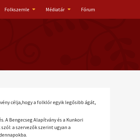
Folkszemle
Médiatár
Fórum
ny célja,hogy a folklór egyik legősibb ágát,
s. A Bengecseg Alapítvány és a Kunkori
zól: a szervezők szerint ugyan a
ndennapokba.