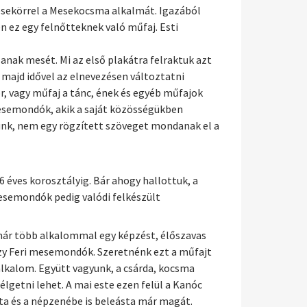
Mesekörrel a Mesekocsma alkalmát. Igazából
 ez egy felnőtteknek való műfaj. Esti
ak mesét. Mi az első plakátra felraktuk azt
 majd idővel az elnevezésen változtatni
, vagy műfaj a tánc, ének és egyéb műfajok
esemondók, akik a saját közösségükben
nk, nem egy rögzített szöveget mondanak el a
 éves korosztályig. Bár ahogy hallottuk, a
semondók pedig valódi felkészült
ár több alkalommal egy képzést, élőszavas
zy Feri mesemondók. Szeretnénk ezt a műfajt
alkalom. Együtt vagyunk, a csárda, kocsma
lgetni lehet. A mai este ezen felül a Kanóc
óta és a népzenébe is beleásta már magát.