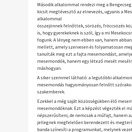
Második alkalommal rendezi meg a Bengecseg Al
kicsit megtévesztő az elnevezés, ugyanis a Me
alkalommal
összejönnek felnőttek, sörözés, fröccsözés k
is, hogy gyerekeknek is szól, így a mi Mesekoc
fogunk. A lényeg nem ebben van, hanem abban, 
mellett, amely szervesen és folyamatosan meg
tanulták meg ezt a fajta mesemondást, amely
mesemondók, hanem egy létező mesét mesélnek 
máshogyan.
A siker szemmel látható: a legutóbbi alkalmon 
mesemondás hagyományosan felnőtt szórakozás
szakemberek.
Ezekkel a még saját közösségükben élő mese
mesemondóknak. Ezt a képzést végezték el már
népszerűsíteni, de nemcsak a műfajt, hanem azt
jellegnek megfelelően berendezett és megteríte
banda színesíti a programunkat, melynek vezet