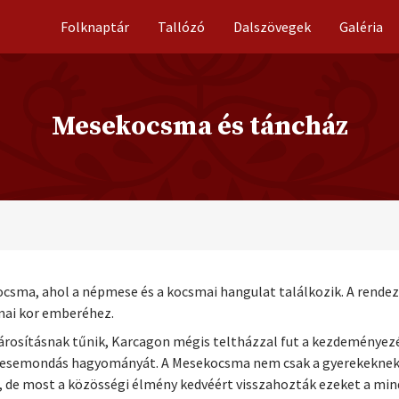
Folknaptár
Tallózó
Dalszövegek
Galéria
Mesekocsma és táncház
sma, ahol a népmese és a kocsmai hangulat találkozik. A rendezvé
mai kor emberéhez.
párosításnak tűnik, Karcagon mégis teltházzal fut a kezdeményezé
mesemondás hagyományát. A Mesekocsma nem csak a gyerekeknek s
t, de most a közösségi élmény kedvéért visszahozták ezeket a mi