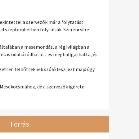
tekintettel a szervezők már a folytatást
jd szeptemberben folytatják. Szerencsére
általában a mesemondás, a régi világban a
erek is odahúzódhatott és meghallgathatta, és
ezetten felnőtteknek szóló lesz, ezt majd úgy
 Mesekocsmához, de a szervezők ígérete
.
Forrás