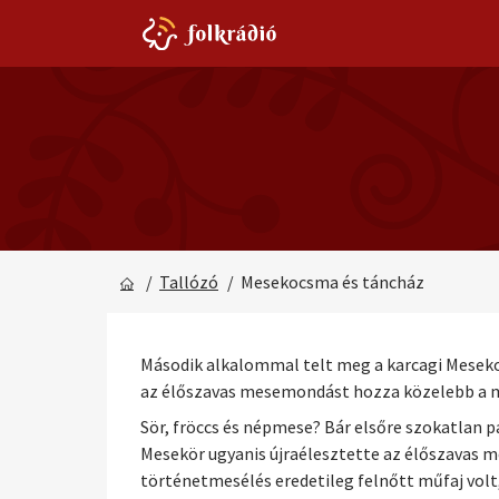
/
Tallózó
/ Mesekocsma és táncház
Második alkalommal telt meg a karcagi Mesekoc
az élőszavas mesemondást hozza közelebb a 
Sör, fröccs és népmese? Bár elsőre szokatlan 
Mesekör ugyanis újraélesztette az élőszavas 
történetmesélés eredetileg felnőtt műfaj vol