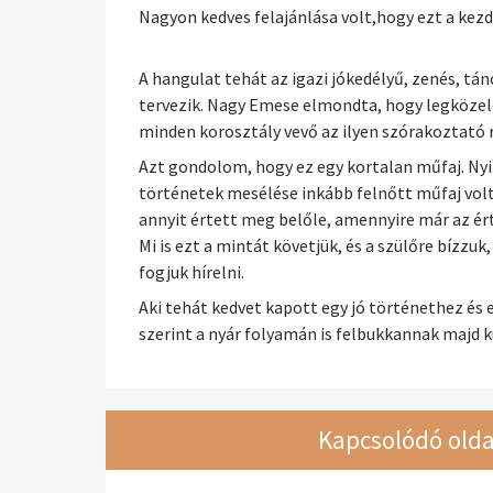
Nagyon kedves felajánlása volt,hogy ezt a ke
A hangulat tehát az igazi jókedélyű, zenés, tán
tervezik. Nagy Emese elmondta, hogy legközel
minden korosztály vevő az ilyen szórakoztató 
Azt gondolom, hogy ez egy kortalan műfaj. Nyi
történetek mesélése inkább felnőtt műfaj volt
annyit értett meg belőle, amennyire már az ér
Mi is ezt a mintát követjük, és a szülőre bízzu
fogjuk hírelni.
Aki tehát kedvet kapott egy jó történethez é
szerint a nyár folyamán is felbukkannak majd k
Kapcsolódó olda