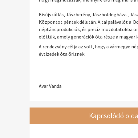
Kisújszállás, Jászberény, Jászboldogháza , Já
Központot péntek délután. A talpalávalót a Do
néptáncprodukciók, és precíz mozdulatokba ö
előttük, amely generációk óta része a magyar 
A rendezvény célja az volt, hogy a vármegye n
évtizedek óta őriznek.
Avar Vanda
Kapcsolódó olda