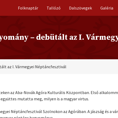
Folknaptár
Tallózó
Dalszövegek
Galéria
yomány – debütált az I. Vármeg
tált az I. Vármegyei Néptáncfesztivál
teken az Aba-Novák Agóra Kulturális Központban. Első alkalom
 együttes mutatta meg, milyen is a magyar virtus.
egyei Néptáncfesztivál Szolnokon az Agórában. A jászság és a v
 magyar néptánc hagyománya.