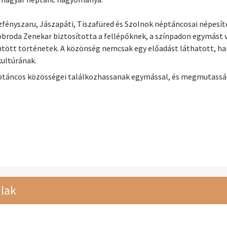
szfényszaru, Jászapáti, Tiszafüred és Szolnok néptáncosai népesí
broda Zenekar biztosította a fellépőknek, a színpadon egymást v
ntött történetek. A közönség nemcsak egy előadást láthatott, 
kultúrának.
éptáncos közösségei találkozhassanak egymással, és megmutassák
lak