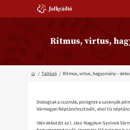
Ritmus, virtus, hag
/
Tallózó
/ Ritmus, virtus, hagyomány – debü
Dobogtak a csizmák, pörögtek a szoknyák pén
Vármegyei Néptáncfesztivált, ahol tíz néptánc
Idén debütált az I. Jász-Nagykun-Szolnok Várm
hogy megmutassák, mennyire élő még ma is a