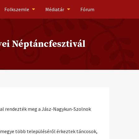
Folkszemle
Médiatár
Fórum
yei Néptáncfesztivál
mal rendezték meg a Jász-Nagykun-Szolnok
ármegye több településéről érkeztek táncosok,