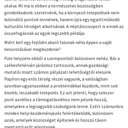
utalva. Mi ma is ebben a természetes közösségben
gondolkodunk: szeretnénk, ha a környező települések nem
különálló pontok lennének, hanem újra egy együttműködő
kulturális térséget alkotnának. A néptánccsoport is ennek az
összefogásnak az egyik legszebb példája.
Miért kell egy fejlődni akaró falunak néha éppen a saját
besorolásával megküzdenie?
Füle helyzete ebből a szempontból különösen nehéz. Bár a
székesfehérvári járáshoz tartozunk, annak gazdasági
mutatói miatt számos pályázati lehetőségtől elesünk.
Papíron egy erős térség részei vagyunk, a valóságban
azonban ugyanazokkal a problémákkal küzdünk, mint sok
kisebb, leszakadó település. Ez azt jelenti, hogy sokszor
pont azokhoz a támogatásokhoz nem jutunk hozzá,
amelyekre a legnagyobb szükségünk lenne. Ezért számunkra
minden helyi kezdeményezés felértékelődik, különösen
azok, amelyek közösséget építenek és hosszú távon
megtartó erőt jelentenek.