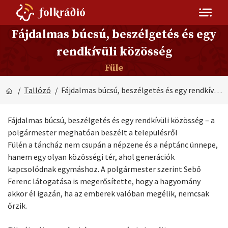
Fájdalmas búcsú, beszélgetés és egy
rendkívüli közösség
Füle
/
Tallózó
/ Fájdalmas búcsú, beszélgetés és egy rendkívüli közösség
Fájdalmas búcsú, beszélgetés és egy rendkívüli közösség – a
polgármester meghatóan beszélt a településről
Fülén a táncház nem csupán a népzene és a néptánc ünnepe,
hanem egy olyan közösségi tér, ahol generációk
kapcsolódnak egymáshoz. A polgármester szerint Sebő
Ferenc látogatása is megerősítette, hogy a hagyomány
akkor él igazán, ha az emberek valóban megélik, nemcsak
őrzik.