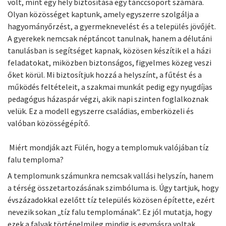
volt, mint egy hely biztosítása egy tánccsoport számára.
Olyan közösséget kaptunk, amely egyszerre szolgálja a
hagyományőrzést, a gyermeknevelést és a település jövőjét.
A gyerekek nemcsak néptáncot tanulnak, hanem a délutáni
tanulásban is segítséget kapnak, közösen készítik el a házi
feladatokat, miközben biztonságos, figyelmes közeg veszi
őket körül. Mi biztosítjuk hozzá a helyszínt, a fűtést és a
működés feltételeit, a szakmai munkát pedig egy nyugdíjas
pedagógus házaspár végzi, akik napi szinten foglalkoznak
velük. Ez a modell egyszerre családias, emberközeli és
valóban közösségépítő.
Miért mondják azt Fülén, hogy a templomuk valójában tíz
falu temploma?
A templomunk számunkra nemcsak vallási helyszín, hanem
a térség összetartozásának szimbóluma is. Úgy tartjuk, hogy
évszázadokkal ezelőtt tíz település közösen építette, ezért
nevezik sokan „tíz falu templomának”. Ez jól mutatja, hogy
ezek a falvak történelmileg mindig is egymásra voltak