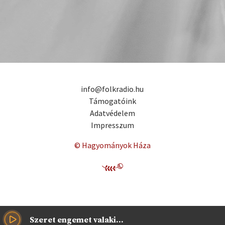
info@folkradio.hu
Támogatóink
Adatvédelem
Impresszum
© Hagyományok Háza
Szeret engemet valaki...