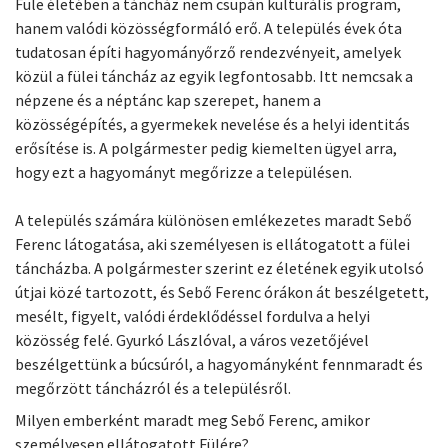
Füle életében a táncház nem csupán kulturális program,
hanem valódi közösségformáló erő. A település évek óta
tudatosan építi hagyományőrző rendezvényeit, amelyek
közül a fülei táncház az egyik legfontosabb. Itt nemcsak a
népzene és a néptánc kap szerepet, hanem a
közösségépítés, a gyermekek nevelése és a helyi identitás
erősítése is. A polgármester pedig kiemelten ügyel arra,
hogy ezt a hagyományt megőrizze a településen.
A település számára különösen emlékezetes maradt Sebő
Ferenc látogatása, aki személyesen is ellátogatott a fülei
táncházba. A polgármester szerint ez életének egyik utolsó
útjai közé tartozott, és Sebő Ferenc órákon át beszélgetett,
mesélt, figyelt, valódi érdeklődéssel fordulva a helyi
közösség felé. Gyurkó Lászlóval, a város vezetőjével
beszélgettünk a búcsúról, a hagyományként fennmaradt és
megőrzött táncházról és a településről.
Milyen emberként maradt meg Sebő Ferenc, amikor
személyesen ellátogatott Fülére?