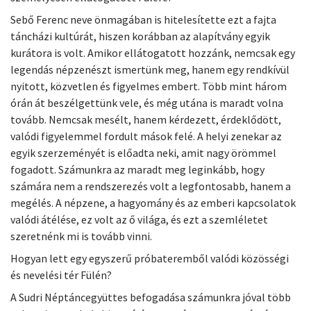
Sebő Ferenc neve önmagában is hitelesítette ezt a fajta
táncházi kultúrát, hiszen korábban az alapítvány egyik
kurátora is volt. Amikor ellátogatott hozzánk, nemcsak egy
legendás népzenészt ismertünk meg, hanem egy rendkívül
nyitott, közvetlen és figyelmes embert. Több mint három
órán át beszélgettünk vele, és még utána is maradt volna
tovább. Nemcsak mesélt, hanem kérdezett, érdeklődött,
valódi figyelemmel fordult mások felé. A helyi zenekar az
egyik szerzeményét is előadta neki, amit nagy örömmel
fogadott. Számunkra az maradt meg leginkább, hogy
számára nem a rendszerezés volt a legfontosabb, hanem a
megélés. A népzene, a hagyomány és az emberi kapcsolatok
valódi átélése, ez volt az ő világa, és ezt a szemléletet
szeretnénk mi is tovább vinni.
Hogyan lett egy egyszerű próbateremből valódi közösségi
és nevelési tér Fülén?
A Sudri Néptáncegyüttes befogadása számunkra jóval több