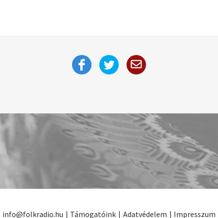
info@folkradio.hu
|
Támogatóink
|
Adatvédelem
|
Impresszum