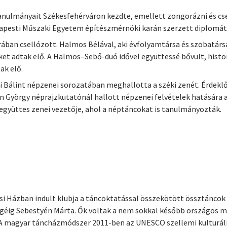
nulmányait Székesfehérváron kezdte, emellett zongorázni és csel
apesti Műszaki Egyetem építészmérnöki karán szerzett diplomát,
ában csellózott. Halmos Bélával, aki évfolyamtársa és szobatársa
et adtak elő. A Halmos–Sebő-duó idővel együttessé bővült, histori
ak elő.
i Bálint népzenei sorozatában meghallotta a széki zenét. Érdeklő
rtin György néprajzkutatónál hallott népzenei felvételek hatására
együttes zenei vezetője, ahol a néptáncokat is tanulmányozták.
i Házban indult klubja a táncoktatással összekötött össztáncok 
 végéig Sebestyén Márta. Ők voltak a nem sokkal később országos
A magyar táncházmódszer 2011-ben az UNESCO szellemi kulturális ö