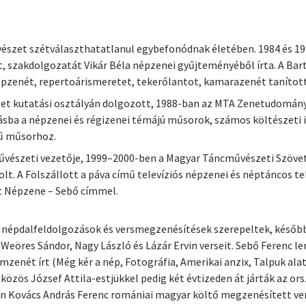
észet szétválaszthatatlanul egybefonódnak életében. 1984 és 198
, szakdolgozatát Vikár Béla népzenei gyűjteményéből írta. A Ba
pzenét, repertoárismeretet, tekerőlantot, kamarazenét tanított
zet kutatási osztályán dolgozott, 1988-ban az MTA Zenetudományi
dásba a népzenei és régizenei témájú műsorok, számos költészet
mű műsorhoz.
űvészeti vezetője, 1999–2000-ben a Magyar Táncművészeti Szövetsé
. A Fölszállott a páva című televíziós népzenei és néptáncos te
tt Népzene – Sebő címmel.
 népdalfeldolgozások és versmegzenésítések szerepeltek, későb
eöres Sándor, Nagy László és Lázár Ervin verseit. Sebő Ferenc le
mzenét írt (Még kér a nép, Fotográfia, Amerikai anzix, Talpuk ala
 közös József Attila-estjükkel pedig két évtizeden át járták az or
en Kovács András Ferenc romániai magyar költő megzenésített ver