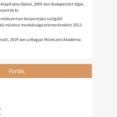
apítvány díjával, 2000-ben Budapestért díjjal,
ntették ki.
 módszertani központjául szolgáló
dalú művészi munkássága elismeréseként 2012-
esült, 2019-ben a Magyar Művészeti Akadémia
Forrás