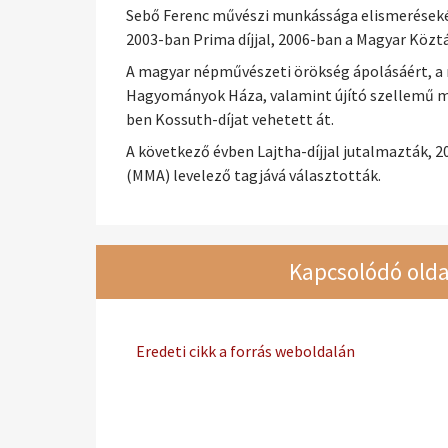
Sebő Ferenc művészi munkássága elismeréseként
2003-ban Prima díjjal, 2006-ban a Magyar Köztár
A magyar népművészeti örökség ápolásáért, a 
Hagyományok Háza, valamint újító szellemű m
ben Kossuth-díjat vehetett át.
A következő évben Lajtha-díjjal jutalmazták,
(MMA) levelező tagjává választották.
Kapcsolódó olda
Eredeti cikk a forrás weboldalán