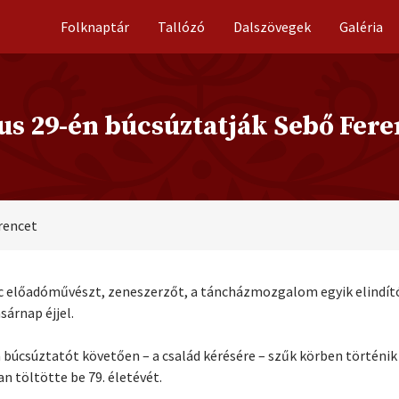
Folknaptár
Tallózó
Dalszövegek
Galéria
us 29-én búcsúztatják Sebő Fere
rencet
nc előadóművészt, zeneszerzőt, a táncházmozgalom egyik elindító
árnap éjjel.
úcsúztatót követően – a család kérésére – szűk körben történik –
n töltötte be 79. életévét.