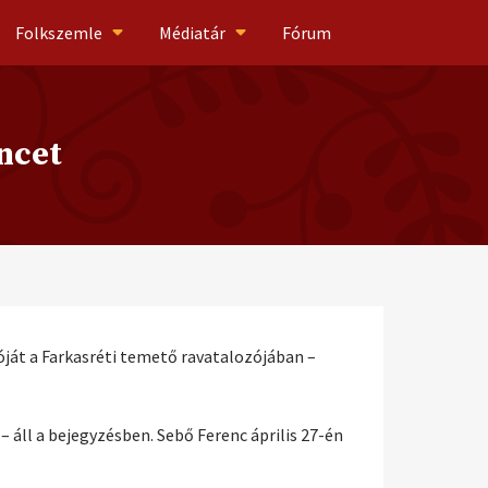
Folkszemle
Médiatár
Fórum
ncet
ját a Farkasréti temető ravatalozójában –
 áll a bejegyzésben. Sebő Ferenc április 27-én