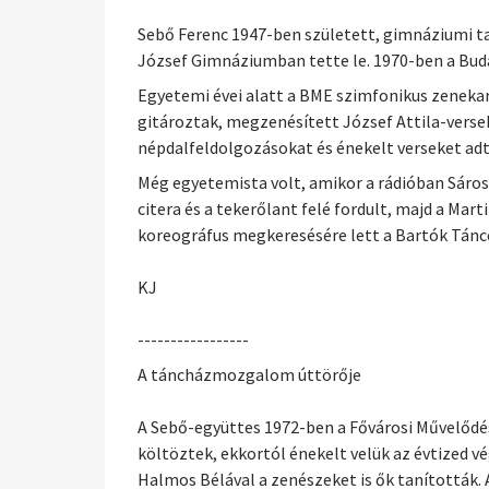
Sebő Ferenc 1947-ben született, gimnáziumi ta
József Gimnáziumban tette le. 1970-ben a Bud
Egyetemi évei alatt a BME szimfonikus zenekar
gitároztak, megzenésített József Attila-versek
népdalfeldolgozásokat és énekelt verseket adt
Még egyetemista volt, amikor a rádióban Sáros
citera és a tekerőlant felé fordult, majd a Ma
koreográfus megkeresésére lett a Bartók Tánc
KJ
-----------------
A táncházmozgalom úttörője
A Sebő-együttes 1972-ben a Fővárosi Művelődés
költöztek, ekkortól énekelt velük az évtized
Halmos Bélával a zenészeket is ők tanították. 