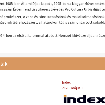
 1985-ben Állami Díjat kapott, 1995-ben a Magyar Művészetért Al
sasági Érdemrend tisztikeresztjével és Pro Cultura Urbis díjjal tü
népművészet, a zene és tánc kutatásának és mai alkalmazásának
űsorok létrehozásáért, a határokon túl is számontartott sokol
 2014-ben az első alkalommal átadott Nemzet Művésze díjban rész
lak
Index
2026. május 11.