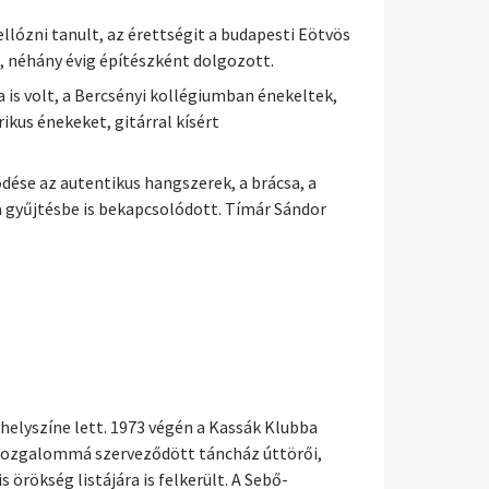
lózni tanult, az érettségit a budapesti Eötvös
 néhány évig építészként dolgozott.
 is volt, a Bercsényi kollégiumban énekeltek,
kus énekeket, gitárral kísért
dése az autentikus hangszerek, a brácsa, a
 a gyűjtésbe is bekapcsolódott. Tímár Sándor
helyszíne lett. 1973 végén a Kassák Klubba
 mozgalommá szerveződött táncház úttörői,
rökség listájára is felkerült. A Sebő-