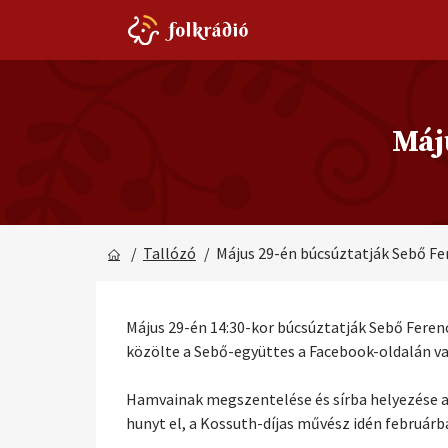
Máj
/
Tallózó
/ Május 29-én búcsúztatják Sebő Fe
Május 29-én 14:30-kor búcsúztatják Sebő Fere
közölte a Sebő-együttes a Facebook-oldalán vas
Hamvainak megszentelése és sírba helyezése a b
hunyt el, a Kossuth-díjas művész idén februárba