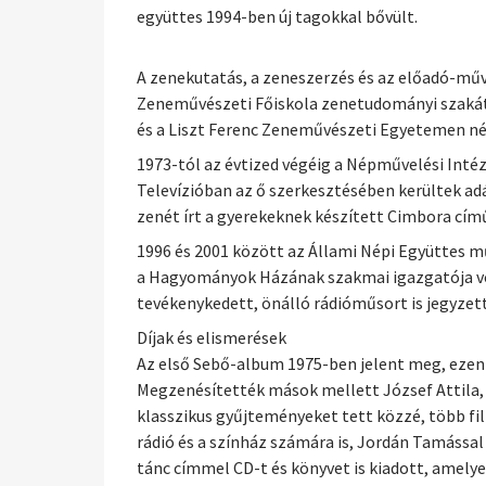
együttes 1994-ben új tagokkal bővült.
A zenekutatás, a zeneszerzés és az előadó-műv
Zeneművészeti Főiskola zenetudományi szakát
és a Liszt Ferenc Zeneművészeti Egyetemen né
1973-tól az évtized végéig a Népművelési Inté
Televízióban az ő szerkesztésében kerültek a
zenét írt a gyerekeknek készített Cimbora cí
1996 és 2001 között az Állami Népi Együttes m
a Hagyományok Házának szakmai igazgatója volt
tevékenykedett, önálló rádióműsort is jegyze
Díjak és elismerések
Az első Sebő-album 1975-ben jelent meg, ezen
Megzenésítették mások mellett József Attila, W
klasszikus gyűjteményeket tett közzé, több fil
rádió és a színház számára is, Jordán Tamással
tánc címmel CD-t és könyvet is kiadott, amely