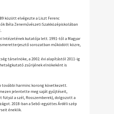
9 között elvégezte a Liszt Ferenc
rtók Béla Zeneművészeti Szakközépiskolában
.
 Intézetének kutatója lett. 1991-től a Magyar
i ismeretterjesztő sorozatban működött közre,
g társelnöke, a 2002. évi alapítástól 2011-ig
hetségkutató zsűrijének elnökeként is
b további harminc korong következett.
mezen jelentette meg saját gyűjtéseit,
tt fütyül a szél, Rosszemberek), dolgozott a
szágot. 2018-ban a Sebő-együttes Árdéli szép
seit éneklik.