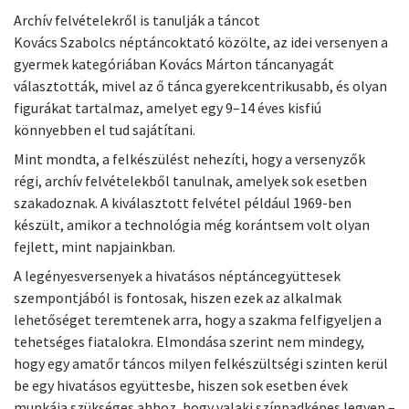
Archív felvételekről is tanulják a táncot
Kovács Szabolcs néptáncoktató közölte, az idei versenyen a
gyermek kategóriában Kovács Márton táncanyagát
választották, mivel az ő tánca gyerekcentrikusabb, és olyan
figurákat tartalmaz, amelyet egy 9–14 éves kisfiú
könnyebben el tud sajátítani.
Mint mondta, a felkészülést nehezíti, hogy a versenyzők
régi, archív felvételekből tanulnak, amelyek sok esetben
szakadoznak. A kiválasztott felvétel például 1969-ben
készült, amikor a technológia még korántsem volt olyan
fejlett, mint napjainkban.
A legényesversenyek a hivatásos néptáncegyüttesek
szempontjából is fontosak, hiszen ezek az alkalmak
lehetőséget teremtenek arra, hogy a szakma felfigyeljen a
tehetséges fiatalokra. Elmondása szerint nem mindegy,
hogy egy amatőr táncos milyen felkészültségi szinten kerül
be egy hivatásos együttesbe, hiszen sok esetben évek
munkája szükséges ahhoz, hogy valaki színpadképes legyen –