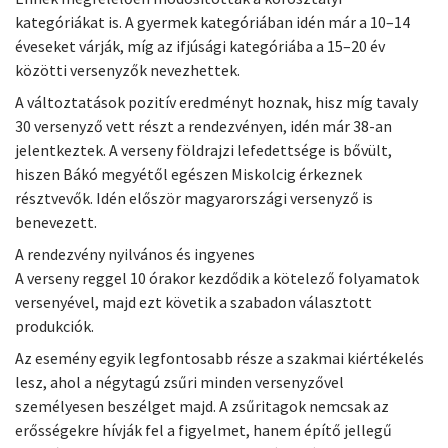
kategóriákat is. A gyermek kategóriában idén már a 10–14
éveseket várják, míg az ifjúsági kategóriába a 15–20 év
közötti versenyzők nevezhettek.
A változtatások pozitív eredményt hoznak, hisz míg tavaly
30 versenyző vett részt a rendezvényen, idén már 38-an
jelentkeztek. A verseny földrajzi lefedettsége is bővült,
hiszen Bákó megyétől egészen Miskolcig érkeznek
résztvevők. Idén először magyarországi versenyző is
benevezett.
A rendezvény nyilvános és ingyenes
A verseny reggel 10 órakor kezdődik a kötelező folyamatok
versenyével, majd ezt követik a szabadon választott
produkciók.
Az esemény egyik legfontosabb része a szakmai kiértékelés
lesz, ahol a négytagú zsűri minden versenyzővel
személyesen beszélget majd. A zsűritagok nemcsak az
erősségekre hívják fel a figyelmet, hanem építő jellegű