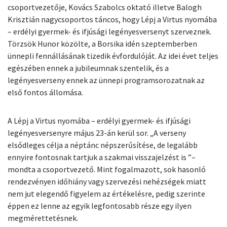
csoportvezetője, Kovács Szabolcs oktató illetve Balogh
Krisztián nagycsoportos táncos, hogy Lépj a Virtus nyomába
– erdélyi gyermek- és ifjúsági legényesversenyt szerveznek.
Törzsök Hunor közölte, a Borsika idén szeptemberben
ünnepli fennállásának tizedik évfordulóját. Az idei évet teljes
egészében ennek a jubileumnak szentelik, és a
legényesverseny ennek az ünnepi programsorozatnak az
első fontos állomása.
A Lépj a Virtus nyomába – erdélyi gyermek- és ifjúsági
legényesversenyre május 23-án kerül sor. „A verseny
elsődleges célja a néptánc népszerűsítése, de legalább
ennyire fontosnak tartjuk a szakmai visszajelzést is ”–
mondta a csoportvezető. Mint fogalmazott, sok hasonló
rendezvényen időhiány vagy szervezési nehézségek miatt
nem jut elegendő figyelem az értékelésre, pedig szerinte
éppen ez lenne az egyik legfontosabb része egy ilyen
megmérettetésnek.