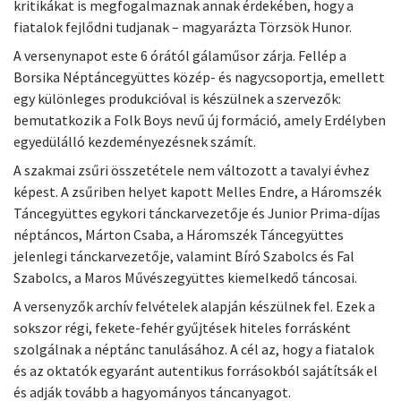
kritikákat is megfogalmaznak annak érdekében, hogy a
fiatalok fejlődni tudjanak – magyarázta Törzsök Hunor.
A versenynapot este 6 órától gálaműsor zárja. Fellép a
Borsika Néptáncegyüttes közép- és nagycsoportja, emellett
egy különleges produkcióval is készülnek a szervezők:
bemutatkozik a Folk Boys nevű új formáció, amely Erdélyben
egyedülálló kezdeményezésnek számít.
A szakmai zsűri összetétele nem változott a tavalyi évhez
képest. A zsűriben helyet kapott Melles Endre, a Háromszék
Táncegyüttes egykori tánckarvezetője és Junior Prima-díjas
néptáncos, Márton Csaba, a Háromszék Táncegyüttes
jelenlegi tánckarvezetője, valamint Bíró Szabolcs és Fal
Szabolcs, a Maros Művészegyüttes kiemelkedő táncosai.
A versenyzők archív felvételek alapján készülnek fel. Ezek a
sokszor régi, fekete-fehér gyűjtések hiteles forrásként
szolgálnak a néptánc tanulásához. A cél az, hogy a fiatalok
és az oktatók egyaránt autentikus forrásokból sajátítsák el
és adják tovább a hagyományos táncanyagot.