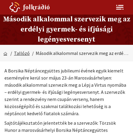
Második alkalommal szervezik meg az
erdélyi gyermek- és ifjúsági
legényesversenyt
/
Tallózó
/ Második alkalommal szervezik meg az erdélyi gyermek- és ifjúsági legényesversenyt
A Borsika Néptáncegyüttes jubileumi évének egyik kiemelt
eseményére kerül sor május 23-án Marosvásárhelyen:
második alkalommal szervezik meg a Lépj a Virtus nyomába
– erdélyi gyermek- és ifjúsági legényesversenyt. A szervezők
szerint a rendezvény nem csupán verseny, hanem
közösségépítő és szakmai találkozási lehetőség is a
néptáncot kedvelő fiatalok számára.
Sajtótájékoztatón jelentették be a szervezők: Törzsök
Hunor a marosvásárhelyi Borsika Néptáncegyüttes