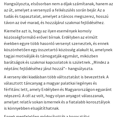
Hangsúlyozta, elsősorban nem a díjak számítanak, hanem az
az út, amelyet a versenyző a felkészülés során bejár. Az a
tudás és tapasztalat, amelyet a táncos megszerez, hosszú
távon az övé marad, és hozzájárul szakmai fejlődéséhez.
Kiemelte azt is, hogy az ilyen események komoly
közösségformáló erővel bírnak. Erdélyben az elmúlt
években egyre több hasonló versenyt szerveztek, és ennek
köszönhetően egy összetartó közösség alakult ki, amelynek
tagjai motiválják és támogatják egymást, miközben
barátságok és szakmai kapcsolatok is születnek. „Mindez a
néptánc fejlődéséhez járul hozzá”– hangsúlyozta.
A verseny idei kiadásban több változtatást is bevezettek. A
választott táncanyag a magyar palatkai legényes és
férfitánc lett, amely Erdélyben és Magyarországon egyaránt
népszerű. A cél az volt, hogy olyan anyagot válasszanak,
amelyet relatív sokan ismernek és a fiatalabb korosztályok
is könnyebben elsajátíthatnak.
Ennek megfelelően módosították a korosztályi