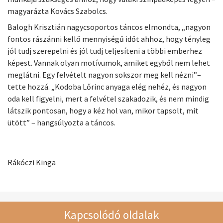
magyarázta Kovács Szabolcs.
Balogh Krisztián nagycsoportos táncos elmondta, „nagyon
fontos rászánni kellő mennyiségű időt ahhoz, hogy tényleg
jól tudj szerepelni és jól tudj teljesíteni a többi emberhez
képest. Vannak olyan motívumok, amiket egyből nem lehet
meglátni. Egy felvételt nagyon sokszor meg kell nézni”–
tette hozzá. „Kodoba Lőrinc anyaga elég nehéz, és nagyon
oda kell figyelni, mert a felvétel szakadozik, és nem mindig
látszik pontosan, hogy a kéz hol van, mikor tapsolt, mit
ütött” – hangsúlyozta a táncos.
Rákóczi Kinga
Kapcsolódó oldalak