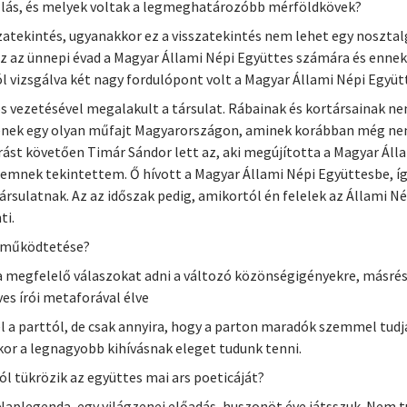
állás, és melyek voltak a legmeghatározóbb mérföldkövek?
tekintés, ugyanakkor ez a visszatekintés nem lehet egy nosztal
 ez az ünnepi évad a Magyar Állami Népi Együttes számára és enn
 vizsgálva két nagy fordulópont volt a Magyar Állami Népi Együt
s vezetésével megalakult a társulat. Rábainak és kortársainak ne
nek egy olyan műfajt Magyarországon, aminek korábban még nem, 
rást követően Timár Sándor lett az, aki megújította a Magyar Áll
mnek tekintettem. Ő hívott a Magyar Állami Népi Együttesbe, íg
sulatnak. Az az időszak pedig, amikortól én felelek az Állami Né
ti.
s működtetése?
 a megfelelő válaszokat adni a változó közönségigényekre, másré
es írói metaforával élve
 el a parttól, de csak annyira, hogy a parton maradók szemmel tud
kor a legnagyobb kihívásnak eleget tudunk tenni.
l tükrözik az együttes mai ars poeticáját?
plegenda, egy világzenei előadás, huszonöt éve játsszuk. Nem 