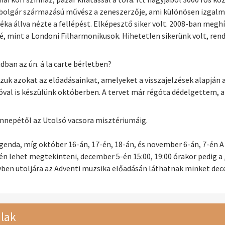
 bolgár származású művész a zeneszerzője, ami különösen izgalma
léka állva nézte a fellépést. Elképesztő siker volt. 2008-ban me
é, mint a Londoni Filharmonikusok. Hihetetlen sikerünk volt, ren
dban az ún. á la carte bérletben?
szuk azokat az előadásainkat, amelyeket a visszajelzések alapján
tatóval is készülünk októberben. A tervet már régóta dédelgettem,
ünnepétől az Utolsó vacsora misztériumáig.
genda, míg október 16-án, 17-én, 18-án, és november 6-án, 7-én A 
n lehet megtekinteni, december 5-én 15:00, 19:00 órakor pedig a 
vben utoljára az Adventi muzsika előadásán láthatnak minket de
lak