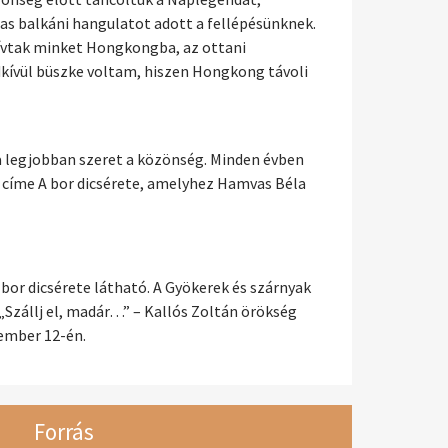
s balkáni hangulatot adott a fellépésünknek.
ghívtak minket Hongkongba, az ottani
dkívül büszke voltam, hiszen Hongkong távoli
 a legjobban szeret a közönség. Minden évben
 a címe A bor dicsérete, amelyhez Hamvas Béla
bor dicsérete látható. A Gyökerek és szárnyak
„Szállj el, madár…” – Kallós Zoltán örökség
cember 12-én.
Forrás