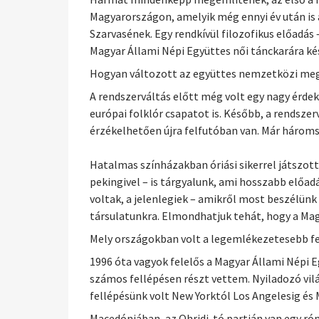
Magyarországon, amelyik még ennyi év után is a
Szarvasének. Egy rendkívül filozofikus előadás
Magyar Állami Népi Együttes női tánckarára kés
Hogyan változott az együttes nemzetközi meg
A rendszerváltás előtt még volt egy nagy érde
európai folklór csapatot is. Később, a rendsze
érzékelhetően újra felfutóban van. Már hároms
Hatalmas színházakban óriási sikerrel játszottu
pekingivel – is tárgyalunk, ami hosszabb előa
voltak, a jelenlegiek – amikről most beszélünk 
társulatunkra. Elmondhatjuk tehát, hogy a Magy
Mely országokban volt a legemlékezetesebb fe
1996 óta vagyok felelős a Magyar Állami Népi
számos fellépésen részt vettem. Nyiladozó vil
fellépésünk volt New Yorktól Los Angelesig és
Macedóniában, az Ohridi-tó partján van egy róm