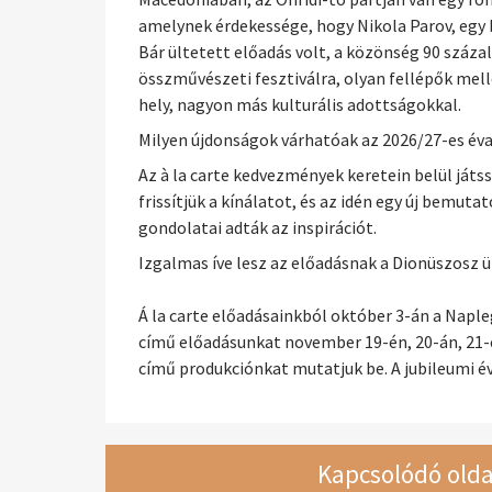
amelynek érdekessége, hogy Nikola Parov, egy
Bár ültetett előadás volt, a közönség 90 száza
összművészeti fesztiválra, olyan fellépők mell
hely, nagyon más kulturális adottságokkal.
Milyen újdonságok várhatóak az 2026/27-es éva
Az à la carte kedvezmények keretein belül játs
frissítjük a kínálatot, és az idén egy új bemu
gondolatai adták az inspirációt.
Izgalmas íve lesz az előadásnak a Dionüszosz 
Á la carte előadásainkból október 3-án a Naple
című előadásunkat november 19-én, 20-án, 21-é
című produkciónkat mutatjuk be. A jubileumi é
Kapcsolódó olda