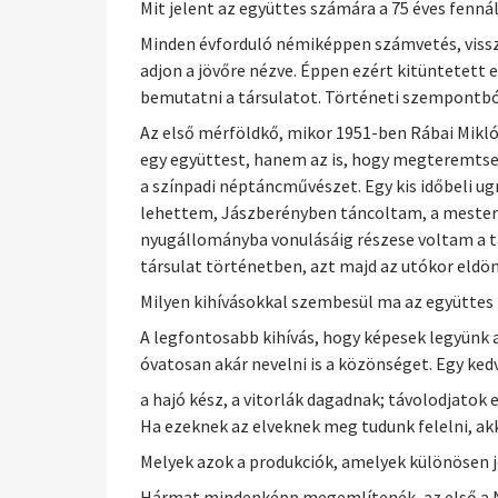
Mit jelent az együttes számára a 75 éves fenn
Minden évforduló némiképpen számvetés, vissza
adjon a jövőre nézve. Éppen ezért kitüntetett
bemutatni a társulatot. Történeti szempontból
Az első mérföldkő, mikor 1951-ben Rábai Mikló
egy együttest, hanem az is, hogy megteremtse
a színpadi néptáncművészet. Egy kis időbeli ug
lehettem, Jászberényben táncoltam, a mestere
nyugállományba vonulásáig részese voltam a tár
társulat történetben, azt majd az utókor eldön
Milyen kihívásokkal szembesül ma az együtte
A legfontosabb kihívás, hogy képesek legyünk
óvatosan akár nevelni is a közönséget. Egy kedv
a hajó kész, a vitorlák dagadnak; távolodjatok
Ha ezeknek az elveknek meg tudunk felelni, ak
Melyek azok a produkciók, amelyek különösen jó
Hármat mindenképp megemlítenék, az első a Na