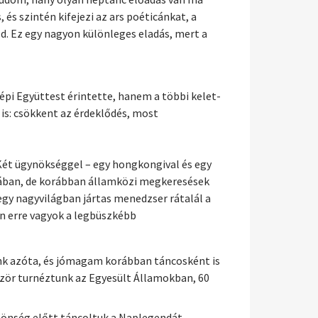
s szintén kifejezi az ars poéticánkat, a
ld. Ez egy nagyon különleges eladás, mert a
pi Együttest érintette, hanem a többi kelet-
is: csökkent az érdeklődés, most
. Két ügynökséggel – egy hongkongival és egy
ínában, de korábban államközi megkeresések
 egy nagyvilágban jártas menedzser rátalál a
én erre vagyok a legbüszkébb
unk azóta, és jómagam korábban táncosként is
őször turnéztunk az Egyesült Államokban, 60
özönség előtt táncoltuk a Naplegendát,