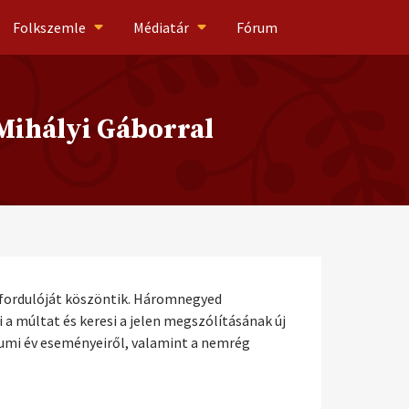
Folkszemle
Médiatár
Fórum
 Mihályi Gáborral
 évfordulóját köszöntik. Háromnegyed
a múltat és keresi a jelen megszólításának új
eumi év eseményeiről, valamint a nemrég