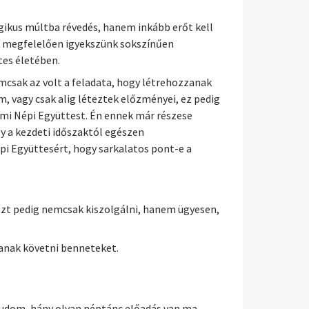
gikus múltba révedés, hanem inkább erőt kell
ek megfelelően igyekszünk sokszínűen
tes életében.
mcsak az volt a feladata, hogy létrehozzanak
vagy csak alig léteztek előzményei, ez pedig
ami Népi Együttest. Én ennek már részese
y a kezdeti időszaktól egészen
pi Együttesért, hogy sarkalatos pont-e a
szt pedig nemcsak kiszolgálni, hanem ügyesen,
janak követni benneteket.
tudom, hány olyan néptánc előadás van ma