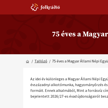
75 éves a Magyar
/
Tallózó
/ 75 éves a Magyar Állami Népi Együ
Az idei év különleges a Magyar Állami Népi Egy
évszázadnyi alkotómunka, hagyományőrzés és me
formáit. Ennek alkalmából, Mint a forrásvíz c
bejelentett 2026/27-es évad újdonságairól besz