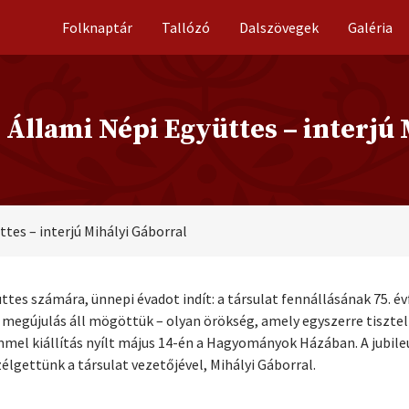
Folknaptár
Tallózó
Dalszövegek
Galéria
 Állami Népi Együttes – interjú
ttes – interjú Mihályi Gáborral
üttes számára, ünnepi évadot indít: a társulat fennállásának 75.
gújulás áll mögöttük – olyan örökség, amely egyszerre tiszteli 
ímmel kiállítás nyílt május 14-én a Hagyományok Házában. A jubil
élgettünk a társulat vezetőjével, Mihályi Gáborral.