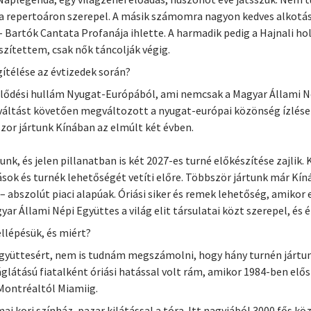
 repertoáron szerepel. A másik számomra nagyon kedves alkotás, é
 – Bartók Cantata Profanája ihlette. A harmadik pedig a Hajnali ho
zítettem, csak nők táncolják végig.
ítélése az évtizedek során?
klődési hullám Nyugat-Európából, ami nemcsak a Magyar Állami Né
rváltást követően megváltozott a nyugat-európai közönség ízlése 
zor jártunk Kínában az elmúlt két évben.
nk, és jelen pillanatban is két 2027-es turné előkészítése zajlik
dások és turnék lehetőségét vetíti előre. Többször jártunk már K
– abszolút piaci alapúak. Óriási siker és remek lehetőség, amikor
ar Állami Népi Együttes a világ elit társulatai közt szerepel, és 
llépésük, és miért?
 Együttesért, nem is tudnám megszámolni, hogy hány turnén járt
áglátású fiatalként óriási hatással volt rám, amikor 1984-ben el
 Montréaltól Miamiig.
ai kori színház, pazar kilátással a tóra. Itt nagyjából 3000 fős k