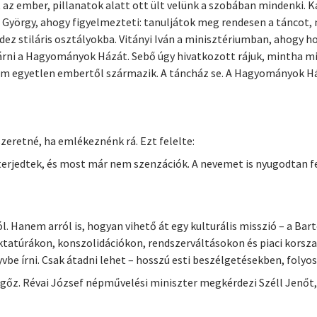
 az ember, pillanatok alatt ott ült velünk a szobában mindenki. 
György, ahogy figyelmezteti: tanuljátok meg rendesen a táncot,
z stiláris osztályokba. Vitányi Iván a minisztériumban, ahogy ho
zárni a Hagyományok Házát. Sebő úgy hivatkozott rájuk, mintha 
m egyetlen embertől származik. A táncház se. A Hagyományok Há
eretné, ha emlékeznénk rá. Ezt felelte:
erjedtek, és most már nem szenzációk. A nevemet is nyugodtan fe
. Hanem arról is, hogyan vihető át egy kulturális misszió – a Bar
ktatúrákon, konszolidációkon, rendszerváltásokon és piaci kors
vbe írni. Csak átadni lehet – hosszú esti beszélgetésekben, foly
vérgőz. Révai József népművelési miniszter megkérdezi Széll Je