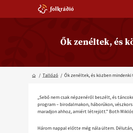
Ők zenéltek, és 
/
Tallózó
/ Ők zenéltek, és közben mindenki
„Sebő nem csak népzenéről beszélt, és táncokró
program – birodalmakon, háborúkon, vészkorsz
maradjon ahhoz, amiért létrejött.” Both Miklós 
Három nappal előtte még nála ültem. Délután, 