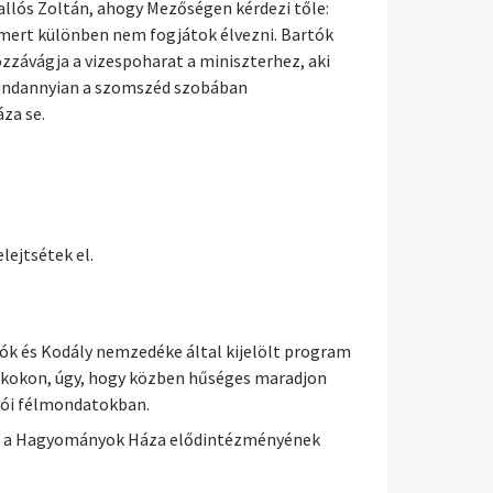
Kallós Zoltán, ahogy Mezőségen kérdezi tőle:
 mert különben nem fogjátok élvezni. Bartók
zzávágja a vizespoharat a miniszterhez, aki
mindannyian a szomszéd szobában
za se.
lejtsétek el.
tók és Kodály nemzedéke által kijelölt program
zakokon, úgy, hogy közben hűséges maradjon
osói félmondatokban.
nőt, a Hagyományok Háza elődintézményének