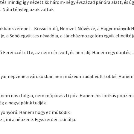
és mindig így nézett ki: három-négy évszázad pár óra alatt, és ú
 Nála tényleg azok voltak.
gokban szerepel – Kossuth-díj, Nemzet Művésze, a Hagyományok H
je, a Sebő együttes névadója, a táncházmozgalom egyik elindítója
 Ferenccé tette, az nem cím volt, és nem díj. Hanem egy dönté
agyar népzene a városokban nem múzeumi adat volt többé. Hanem ú
ne nem nosztalgia, nem műparaszti póz. Hanem historikus popzene.
g a nagyapáink tudják.
 gyönyörű. Hanem hogy ez működik.
i, mi a népzene. Egyszerűen csinálja.