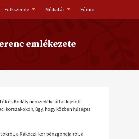
Folkszemle
Médiatár
Fórum
Ferenc emlékezete
rtók és Kodály nemzedéke által kijelölt
aci korszakokon, úgy, hogy közben hűséges
tókról, a Rákóczi-kor pénzgondjairól, a