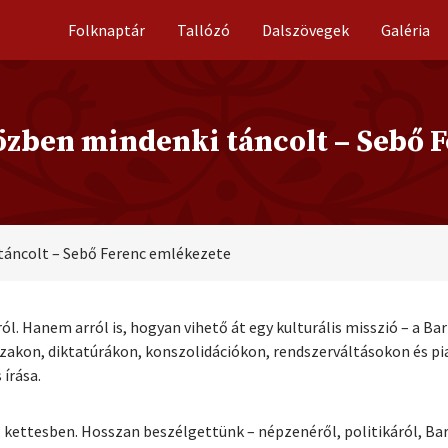
Folknaptár
Tallózó
Dalszövegek
Galéria
közben mindenki táncolt – Sebő 
 táncolt – Sebő Ferenc emlékezete
l. Hanem arról is, hogyan vihető át egy kulturális misszió – a Ba
akon, diktatúrákon, konszolidációkon, rendszerváltásokon és pi
írása.
kettesben. Hosszan beszélgettünk – népzenéről, politikáról, Bar