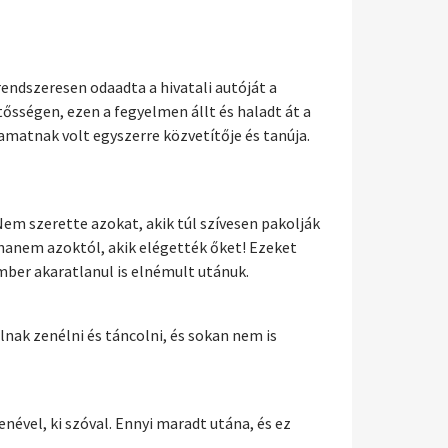
rendszeresen odaadta a hivatali autóját a
tősségen, ezen a fegyelmen állt és haladt át a
matnak volt egyszerre közvetítője és tanúja.
Nem szerette azokat, akik túl szívesen pakolják
 hanem azoktól, akik elégették őket! Ezeket
ber akaratlanul is elnémult utánuk.
nak zenélni és táncolni, és sokan nem is
nével, ki szóval. Ennyi maradt utána, és ez