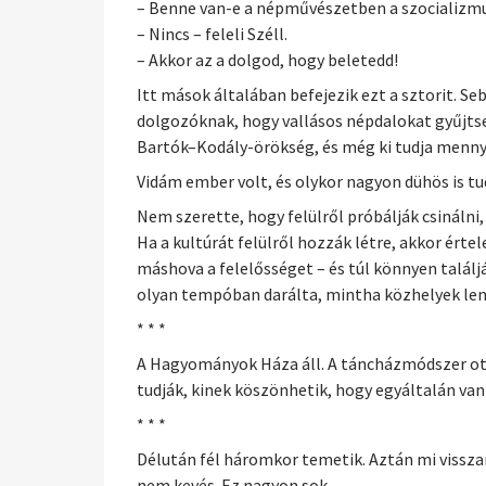
– Benne van-e a népművészetben a szocializm
– Nincs – feleli Széll.
– Akkor az a dolgod, hogy beletedd!
Itt mások általában befejezik ezt a sztorit. Se
dolgozóknak, hogy vallásos népdalokat gyűjtsen
Bartók–Kodály-örökség, és még ki tudja mennyi
Vidám ember volt, és olykor nagyon dühös is tu
Nem szerette, hogy felülről próbálják csinálni, 
Ha a kultúrát felülről hozzák létre, akkor ért
máshova a felelősséget – és túl könnyen találj
olyan tempóban darálta, mintha közhelyek lenn
* * *
A Hagyományok Háza áll. A táncházmódszer ott 
tudják, kinek köszönhetik, hogy egyáltalán van
* * *
Délután fél háromkor temetik. Aztán mi visszam
nem kevés. Ez nagyon sok.