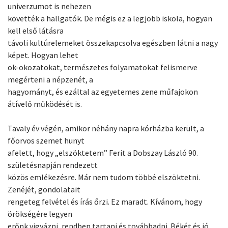
univerzumot is nehezen
követték a hallgatók. De mégis ez a legjobb iskola, hogyan
kell első látásra
távoli kultúrelemeket összekapcsolva egészben látni a nagy
képet. Hogyan lehet
ok-okozatokat, természetes folyamatokat felismerve
megérteni a népzenét, a
hagyományt, és ezáltal az egyetemes zene műfajokon
átívelő működését is.
Tavaly év végén, amikor néhány napra kórházba került, a
főorvos szemet hunyt
afelett, hogy „elszöktetem” Ferit a Dobszay László 90.
születésnapján rendezett
közös emlékezésre. Már nem tudom többé elszöktetni.
Zenéjét, gondolatait
rengeteg felvétel és írás őrzi. Ez maradt. Kívánom, hogy
örökségére legyen
erőnk vigyázni, rendben tartani és továbbadni. Békét és jó