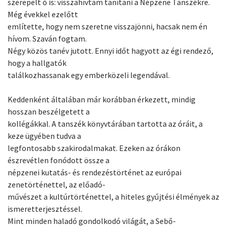
szerepelt ő is: visszahívtam tanítani a Népzene Tanszékre.
Még évekkel ezelőtt
említette, hogy nem szeretne visszajönni, hacsak nem én
hívom. Szaván fogtam.
Négy közös tanév jutott. Ennyi időt hagyott az égi rendező,
hogy a hallgatók
találkozhassanak egy emberközeli legendával.
Keddenként általában már korábban érkezett, mindig
hosszan beszélgetett a
kollégákkal. A tanszék könyvtárában tartotta az óráit, a
keze ügyében tudva a
legfontosabb szakirodalmakat. Ezeken az órákon
észrevétlen fonódott össze a
népzenei kutatás- és rendezéstörténet az európai
zenetörténettel, az előadó-
művészet a kultúrtörténettel, a hiteles gyűjtési élmények az
ismeretterjesztéssel.
Mint minden haladó gondolkodó világát, a Sebő-