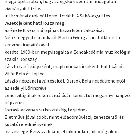
megalapításában, hogy az egykori spontán mozgalom
vívmányait biztos
intézményi örök háttérrel tovább. A Sebő-együttes
vezetőjeként határozza meg
az énekelt vers műfajának hazai kibontakozását.
Népzenegyűjtő munkáját Martin György táncfolklorista
szakmai irányításával
kezdte. 1989-ben megvizsgálta a Zeneakadémia muzikológia
szakát Dobszay
László tanítványaként, majd munkatársaként. Publikációi
Vikár Béla és Lajtha
László népzenei gyűjtéseitől, Bartók Béla népdalrendjétől
az erdélyi Lőrincréve
zenei világának rekonstruálásán keresztül megannyi hangzó
népzenei
forráskiadvány szerkesztéséig terjednek.
Életműve jóval több, mint előadóművészi, zeneszerzői és
kutatói eredményeinek
összessége. Évszázadokon, etnikumokon, ideológiákon