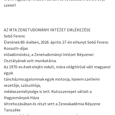
szelet!
AZ MTA ZENETUDOMÁNYI INTÉZET EMLÉKEZÉSE
Sebő Ferenc
Életének 80. évében, 2026. április 27-én elhunyt Sebő Ferenc
Kossuth-díjas
előadóművész, a Zenetudományi Intézet Népzenei
Osztályának volt munkatársa.
Az 1970-es évek elején indult, mára világhírűvé vált magyarul
egyik
táncházmozgalomnak egyik motorja, hanem szellemi
vezetője, szószólója,
médiaszemélyisége is lett. Kulcsszerepet vállalt a
Hagyományok Háza
létrehozásában és részt vett a Zeneakadémia Népzene
Tanszéke