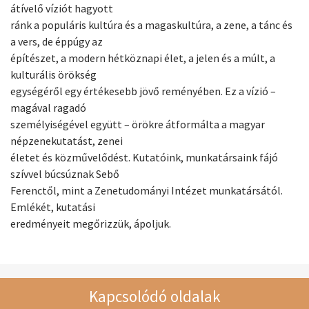
átívelő víziót hagyott
ránk a populáris kultúra és a magaskultúra, a zene, a tánc és
a vers, de éppúgy az
építészet, a modern hétköznapi élet, a jelen és a múlt, a
kulturális örökség
egységéről egy értékesebb jövő reményében. Ez a vízió –
magával ragadó
személyiségével együtt – örökre átformálta a magyar
népzenekutatást, zenei
életet és közművelődést. Kutatóink, munkatársaink fájó
szívvel búcsúznak Sebő
Ferenctől, mint a Zenetudományi Intézet munkatársától.
Emlékét, kutatási
eredményeit megőrizzük, ápoljuk.
Kapcsolódó oldalak