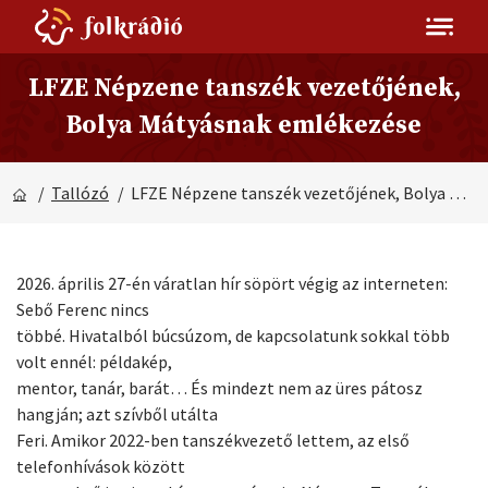
LFZE Népzene tanszék vezetőjének,
Bolya Mátyásnak emlékezése
/
Tallózó
/ LFZE Népzene tanszék vezetőjének, Bolya Mátyásnak emlékezése
2026. április 27-én váratlan hír söpört végig az interneten:
Sebő Ferenc nincs
többé. Hivatalból búcsúzom, de kapcsolatunk sokkal több
volt ennél: példakép,
mentor, tanár, barát… És mindezt nem az üres pátosz
hangján; azt szívből utálta
Feri. Amikor 2022-ben tanszékvezető lettem, az első
telefonhívások között