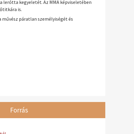
a lerótta kegyeletét. Az MMA képviseletében
titkára is.
 a művész páratlan személyiségét és
Forrás
tál