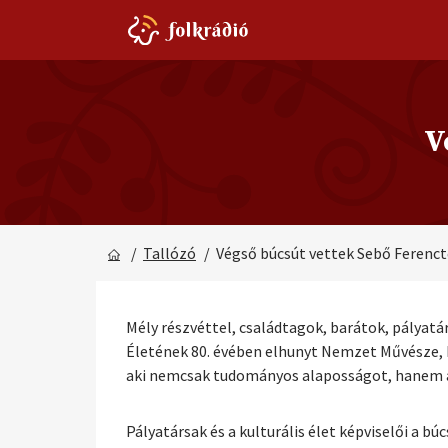
V
/
Tallózó
/ Végső búcsút vettek Sebő Ferenct
Mély részvéttel, családtagok, barátok, pályatá
Életének 80. évében elhunyt Nemzet Művésze, K
aki nemcsak tudományos alaposságot, hanem a 
Pályatársak és a kulturális élet képviselői a b