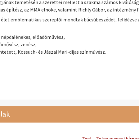
jának temetésén a szerettei mellett a szakma számos kiválóság
jas építész, az MMA elnöke, valamint Richly Gábor, az intézmény fő
is élet emblematikus szereplői mondtak búcsúbeszédet, felidézve
as népdalénekes, előadóművész,
dóművész, zenész,
etett, Kossuth- és Jászai Mari-díjas színművész.
lak
Teol – Tolna megyei hírpor