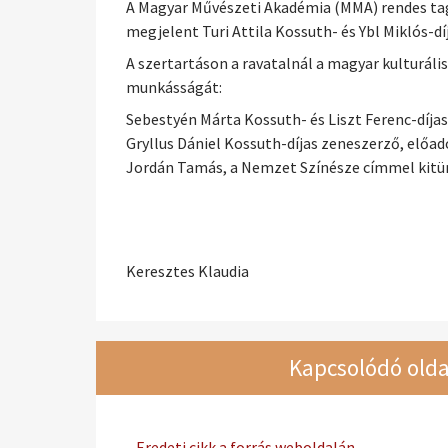
A Magyar Művészeti Akadémia (MMA) rendes tag
megjelent Turi Attila Kossuth- és Ybl Miklós-dí
A szertartáson a ravatalnál a magyar kulturál
munkásságát:
Sebestyén Márta Kossuth- és Liszt Ferenc-díj
Gryllus Dániel Kossuth-díjas zeneszerző, előa
Jordán Tamás, a Nemzet Színésze címmel kitünt
Keresztes Klaudia
Kapcsolódó olda
Eredeti cikk a forrás weboldalán