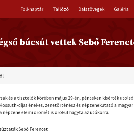
Folknaptár
Tallózó
Dalszövegek
Galéria
égső búcsút vettek Sebő Ferenct
ől
rsak és a tisztelők körében május 29-én, pénteken kísérték utolsó
ossuth-díjas énekes, zenetörténész és népzenekutató a magyar k
népzene elemi örömét is örökül hagyta az utókorra.
úcsúztaták Sebő Ferencet