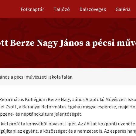
Folknaptár
Tallózó
Dalszövegek
Galéria
t Berze Nagy János a pécsi művé
nos a pécsi művészeti iskola falán
 Református Kollégium Berze Nagy János Alapfokú Művészeti Isko
bel Zsolt, a Baranyai Református Egyházmegye esperese, majd Hop
pzene- és néptánckultúra jelentőségét.
kiel próféta könyvéből olvasott Igét. Az áhítat központi üzenet
egújítani az egyént, a közösséget és a nemzetet is. Az esperes h