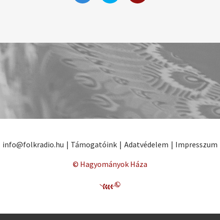
info@folkradio.hu
|
Támogatóink
|
Adatvédelem
|
Impresszum
© Hagyományok Háza