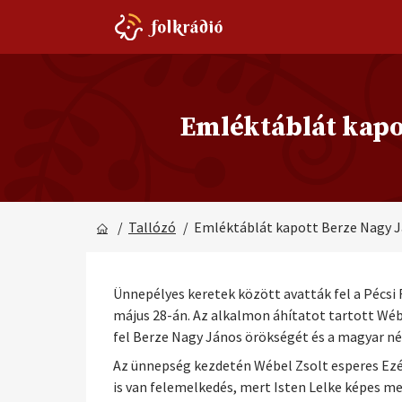
Emléktáblát kapot
/
Tallózó
/ Emléktáblát kapott Berze Nagy Já
Ünnepélyes keretek között avatták fel a Pécsi
május 28-án. Az alkalmon áhítatot tartott Wé
fel Berze Nagy János örökségét és a magyar né
Az ünnepség kezdetén Wébel Zsolt esperes Ezé
is van felemelkedés, mert Isten Lelke képes m