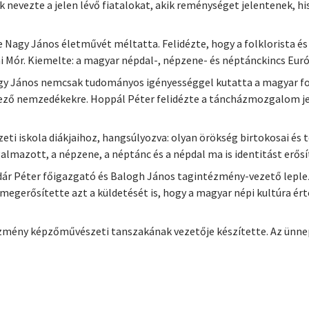
nevezte a jelen lévő fiatalokat, akik reménységet jelentenek, hi
 Nagy János életművét méltatta. Felidézte, hogy a folklorista 
kai Mór. Kiemelte: a magyar népdal-, népzene- és néptánckincs Eu
gy János nemcsak tudományos igényességgel kutatta a magyar fol
tkező nemzedékekre. Hoppál Péter felidézte a táncházmozgalom j
eti iskola diákjaihoz, hangsúlyozva: olyan örökség birtokosai és
lmazott, a népzene, a néptánc és a népdal ma is identitást erős
dár Péter főigazgató és Balogh János tagintézmény-vezető leple
megerősítette azt a küldetését is, hogy a magyar népi kultúra ér
ézmény képzőművészeti tanszakának vezetője készítette. Az ünnep