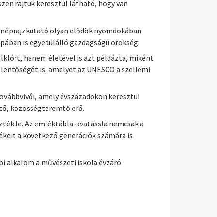
szen rajtuk keresztül látható, hogy van
és néprajzkutató olyan elődök nyomdokában
rópában is egyedülálló gazdagságú örökség.
klórt, hanem életével is azt példázta, miként
elentőségét is, amelyet az UNESCO a szellemi
 továbbvivői, amely évszázadokon keresztül
ítő, közösségteremtő erő.
zték le. Az emléktábla-avatássla nemcsak a
tékeit a következő generációk számára is
i alkalom a művészeti iskola évzáró