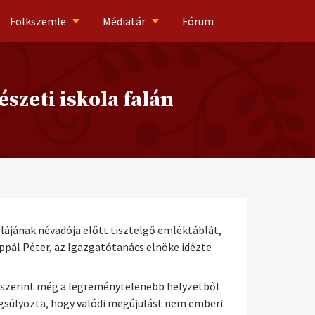
Folkszemle
Médiatár
Fórum
szeti iskola falán
lájának névadója előtt tisztelgő emléktáblát,
pál Péter, az Igazgatótanács elnöke idézte
e szerint még a legreménytelenebb helyzetből
angsúlyozta, hogy valódi megújulást nem emberi