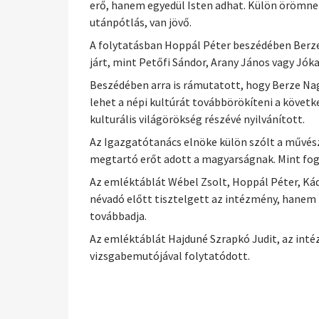
erő, hanem egyedül Isten adhat. Külön örömnek 
utánpótlás, van jövő.
A folytatásban Hoppál Péter beszédében Berze
járt, mint Petőfi Sándor, Arany János vagy Jó
Beszédében arra is rámutatott, hogy Berze Na
lehet a népi kultúrát továbbörökíteni a köve
kulturális világörökség részévé nyilvánított.
Az Igazgatótanács elnöke külön szólt a művész
megtartó erőt adott a magyarságnak. Mint foga
Az emléktáblát Wébel Zsolt, Hoppál Péter, Ká
névadó előtt tisztelgett az intézmény, hanem 
továbbadja.
Az emléktáblát Hajduné Szrapkó Judit, az int
vizsgabemutójával folytatódott.