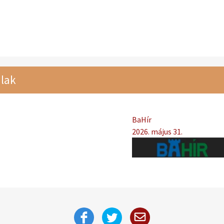
lak
BaHír
2026. május 31.