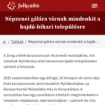
Népzenei gálára várnak mindenkit a
hajdú-bihari településre
/
Tallózó
/ Népzenei gálára várnak mindenkit a hajdú-bihari településre
A Zeng a lélek kurzussorozat résztvevői mutatják be, mit
tanultak. Nyírábrány után hamarosan újabb településeken
várható a folytatás.
2025 szeptemberében egy átfogó, 10 hónapon át tartó népi
ének kurzussorozat vette kezdetét Nyírábrányban. az
Ábrányi Kornél Művelődési Ház és Könyvtárban. A
sorozatban havi egy szombaton lehetett megismerkedni a
település népdalaival, népi kultúrájával – számolt be róla