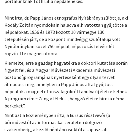
portálunknak Tóth Lilla népdalénekes.
Mint írta, dr. Papp János etnográfus Nyírábrány szülöttje, aki
Kodály Zoltán nyomdokain haladva elhivatottan gyűjtötte a
népdalokat. 1956 és 1978 között 10 vármegye 130
településén járt, de a központ mindvégig szülőfaluja volt:
Nyírábrányban közel 750 népdal, népszokás felvételét
rögzítette magnetofonra.
Kiemelte, erre a gazdag hagyatékra a doktori kutatása során
figyelt fel, és a Magyar Művészeti Akadémia művészeti
ösztöndíjprogramjának nyerteseként egy olyan tervet
álmodott meg, amelyben a Papp János által gyűjtött
népdalok a magnetofonszalagokról tanulva új életre kelnek.
A program címe: Zeng a lélek – „hangzó életre bírni a néma
berkeket”.
Mint azt a közleményben írta, a kurzus résztvevői (a
bőrművestől az informatikai területen dolgozó
szakemberig, a kezdő néptáncosoktól a tapasztalt