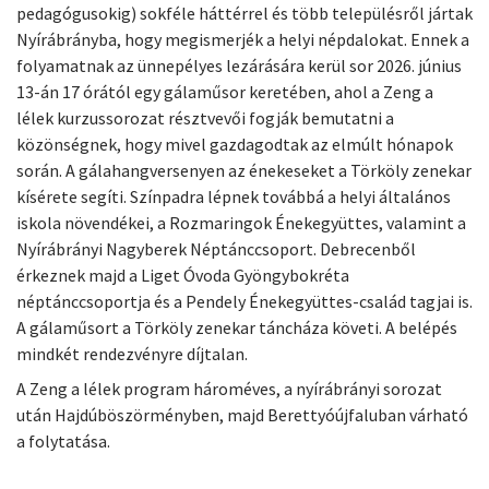
pedagógusokig) sokféle háttérrel és több településről jártak
Nyírábrányba, hogy megismerjék a helyi népdalokat. Ennek a
folyamatnak az ünnepélyes lezárására kerül sor 2026. június
13-án 17 órától egy gálaműsor keretében, ahol a Zeng a
lélek kurzussorozat résztvevői fogják bemutatni a
közönségnek, hogy mivel gazdagodtak az elmúlt hónapok
során. A gálahangversenyen az énekeseket a Törköly zenekar
kísérete segíti. Színpadra lépnek továbbá a helyi általános
iskola növendékei, a Rozmaringok Énekegyüttes, valamint a
Nyírábrányi Nagyberek Néptánccsoport. Debrecenből
érkeznek majd a Liget Óvoda Gyöngybokréta
néptánccsoportja és a Pendely Énekegyüttes-család tagjai is.
A gálaműsort a Törköly zenekar táncháza követi. A belépés
mindkét rendezvényre díjtalan.
A Zeng a lélek program hároméves, a nyírábrányi sorozat
után Hajdúböszörményben, majd Berettyóújfaluban várható
a folytatása.