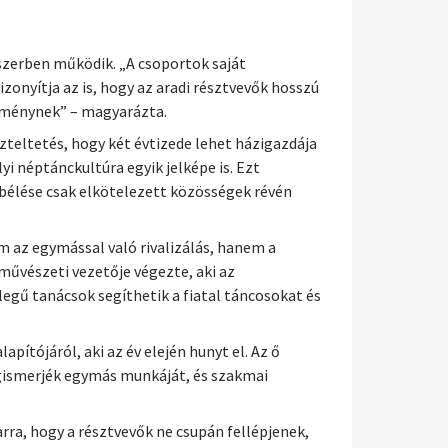
dszerben működik. „A csoportok saját
onyítja az is, hogy az aradi résztvevők hosszú
seménynek” – magyarázta.
teltetés, hogy két évtizede lehet házigazdája
 néptánckultúra egyik jelképe is. Ezt
bélése csak elkötelezett közösségek révén
m az egymással való rivalizálás, hanem a
művészeti vezetője végezte, aki az
egű tanácsok segíthetik a fiatal táncosokat és
ítójáról, aki az év elején hunyt el. Az ő
gismerjék egymás munkáját, és szakmai
rra, hogy a résztvevők ne csupán fellépjenek,