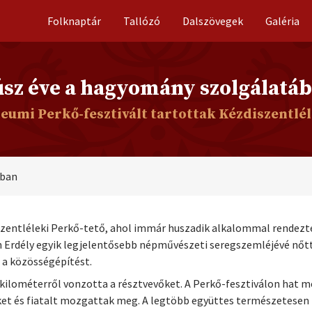
Folknaptár
Tallózó
Dalszövegek
Galéria
sz éve a hagyomány szolgálatá
leumi Perkő-fesztivált tartottak Kézdiszentlé
ában
zentléleki Perkő-tető, ahol immár huszadik alkalommal rendezt
n Erdély egyik legjelentősebb népművészeti seregszemléjévé nő
 a közösségépítést.
z kilométerről vonzotta a résztvevőket. A Perkő-fesztiválon hat 
et és fiatalt mozgattak meg. A legtöbb együttes természetesen