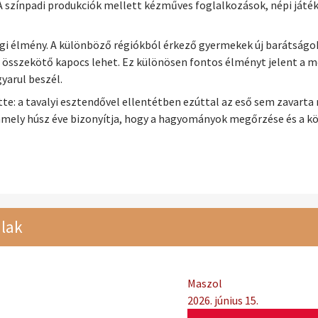
 színpadi produkciók mellett kézműves foglalkozások, népi játék
égi élmény. A különböző régiókból érkező gyermekek új barátság
s összekötő kapocs lehet. Ez különösen fontos élményt jelent a mo
yarul beszél.
tette: a tavalyi esztendővel ellentétben ezúttal az eső sem zavar
mely húsz éve bizonyítja, hogy a hagyományok megőrzése és a kö
lak
Maszol
2026. június 15.