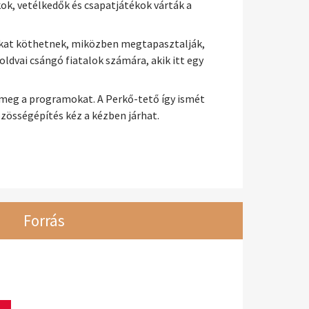
ok, vetélkedők és csapatjátékok várták a
okat köthetnek, miközben megtapasztalják,
ldvai csángó fiatalok számára, akik itt egy
ta meg a programokat. A Perkő-tető így ismét
zösségépítés kéz a kézben járhat.
Forrás