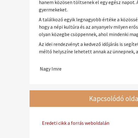
hanem közösen töltsenek el egy egész napot. A
gyermekeket.
A találkozó egyik legnagyobb értéke a közöss
hogy a népi kultúra és az anyanyelv milyen erő
olyan közegbe csöppennek, ahol mindenki mag
Az idei rendezvényt a kedvező időjárás is segí
méltó helyszíne lehetett annak az ünnepnek, a
Nagy Imre
Kapcsolódó olda
Eredeti cikk a forrás weboldalán