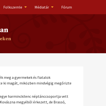
Folkszemle
Médiatár
Fórum
ban
leken
ék meg a gyermekek és fiatalok
tte ki magát, miközben mindvégig megőrizte
megye harminckilenc néptánccsoportja vett
 Kovászna megyéből érkezett, de Brassó,