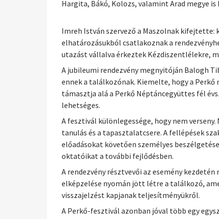
Hargita, Bákó, Kolozs, valamint Arad megye is
Imreh István szervező a Maszolnak kifejtette: 
elhatározásukból csatlakoznak a rendezvényhez,
utazást vállalva érkeztek Kézdiszentlélekre, m
A jubileumi rendezvény megnyitóján Balogh Ti
ennek a találkozónak. Kiemelte, hogy a Perkő 
támasztja alá a Perkő Néptáncegyüttes fél év
lehetséges.
A fesztivál különlegessége, hogy nem verseny. 
tanulás és a tapasztalatcsere. A fellépések sz
előadásokat követően személyes beszélgetéseke
oktatóikat a további fejlődésben.
A rendezvény résztvevői az esemény kezdetén me
elképzelése nyomán jött létre a találkozó, a
visszajelzést kapjanak teljesítményükről.
A Perkő-fesztivál azonban jóval több egy egysz