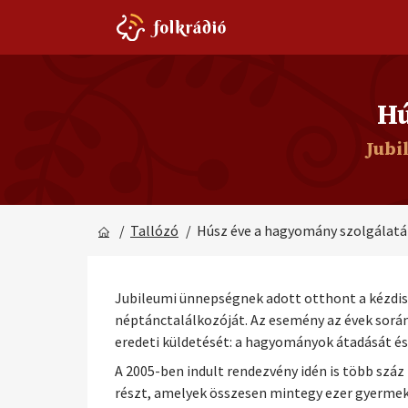
Hú
Jubi
/
Tallózó
/ Húsz éve a hagyomány szolgálat
Jubileumi ünnepségnek adott otthont a kézdis
néptánctalálkozóját. Az esemény az évek sorá
eredeti küldetését: a hagyományok átadását és
A 2005-ben indult rendezvény idén is több szá
részt, amelyek összesen mintegy ezer gyermek