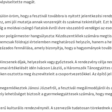
 képviseltette magát.
külön öröm, hogy a fesztivál továbbra is nyitott jelentkezési ren
 ami jól mutatja annak vonzerejét és szakmai tekintélyét. Ezt biz
íg a moldvai csángó fiatalok évről évre visszatérő vendégei az e
bor polgármester hangsúlyozta: Kézdiszentlélek számára megtisz
nemcsak földrajzi értelemben meghatározó helyszín, hanem a helyi
százados fennállása, amely bizonyítja, hogy a hagyományok továb
Nincsenek díjak, helyezések vagy győztesek. A rendezvény célja ne
akmai értékelését idén Ivácson László, a Háromszék Táncegyüttes 
n osztotta meg észrevételeit a csoportvezetőkkel. Az építő jell
gemlékeztek Jánosi Józsefről, a fesztivál megálmodójáról és alap
mely lehetőséget biztosít a gyermekegyüttesek számára, hogy me
erű kulturális rendezvénynél. A szervezők tudatosan törekednek a