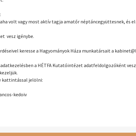
:
alaha volt vagy most aktív tagja amatőr néptáncegyüttesnek, és el
.
et vesz igénybe.
 kérdéseivel keresse a Hagyományok Háza munkatársait a kabine
 adatkezelésben a HÉTFA Kutatóintézet adatfeldolgozóként vesz 
kezeljük.
kattintással jelölni:
ancos-kedoiv