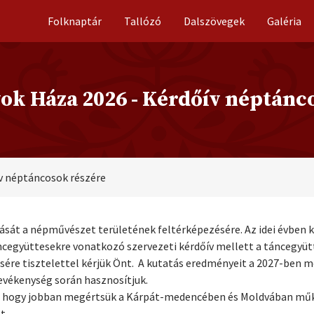
Folknaptár
Tallózó
Dalszövegek
Galéria
k Háza 2026 - Kérdőív néptánco
v néptáncosok részére
ását a népművészet területének feltérképezésére. Az idei évben
cegyüttesekre vonatkozó szervezeti kérdőív mellett a táncegyütte
ésére tisztelettel kérjük Önt. A kutatás eredményeit a 2027-ben
vékenység során hasznosítjuk.
z, hogy jobban megértsük a Kárpát-medencében és Moldvában mű
t.