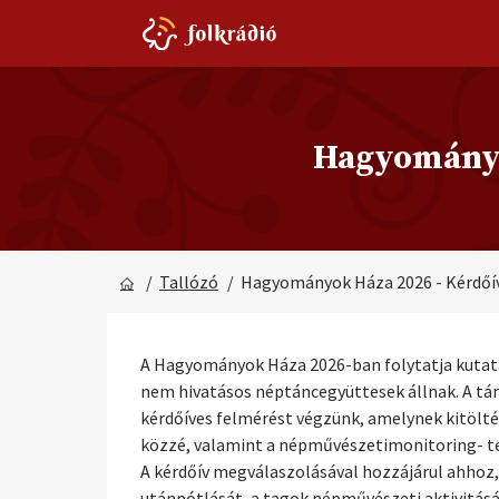
Hagyományo
/
Tallózó
/ Hagyományok Háza 2026 - Kérdőí
A Hagyományok Háza 2026-ban folytatja kutat
nem hivatásos néptáncegyüttesek állnak. A tán
kérdőíves felmérést végzünk, amelynek kitölt
közzé, valamint a népművészetimonitoring- te
A kérdőív megválaszolásával hozzájárul ahho
utánpótlását, a tagok népművészeti aktivitásá