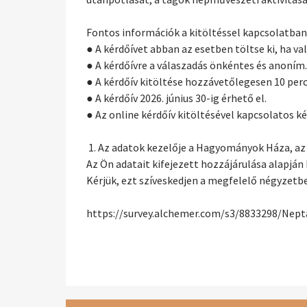
Fontos információk a kitöltéssel kapcsolatban
● A kérdőívet abban az esetben töltse ki, ha v
● A kérdőívre a válaszadás önkéntes és anoním
● A kérdőív kitöltése hozzávetőlegesen 10 perc
● A kérdőív 2026. június 30-ig érhető el.
● Az online kérdőív kitöltésével kapcsolatos
1. Az adatok kezelője a Hagyományok Háza, az
Az Ön adatait kifejezett hozzájárulása alapján 
Kérjük, ezt szíveskedjen a megfelelő négyzetbe 
https://survey.alchemer.com/s3/8833298/Nept