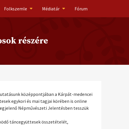
Folkszemle
Médiatár
Fórum
sok részére
 kutatásunk középpontjában a Kárpát-medencei
sek egykori és mai tagjai körében is online
 megjelenő Népművészeti Jelentésben tesszük
ködő táncegyüttesek összetételét,