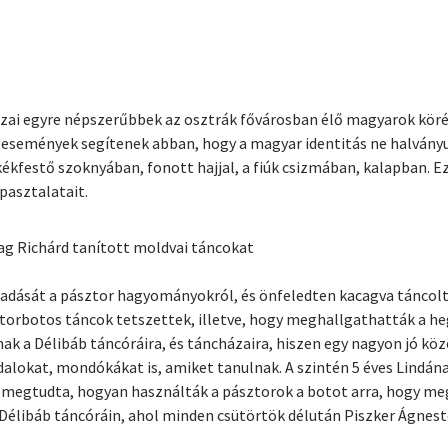
ázai egyre népszerűbbek az osztrák fővárosban élő magyarok köré
 események segítenek abban, hogy a magyar identitás ne halványu
kfestő szoknyában, fonott hajjal, a fiúk csizmában, kalapban. Ez
pasztalatait.
g Richárd tanított moldvai táncokat
őadását a pásztor hagyományokról, és önfeledten kacagva táncolta
ztorbotos táncok tetszettek, illetve, hogy meghallgathatták a he
ak a Délibáb táncóráira, és táncházaira, hiszen egy nagyon jó közö
alokat, mondókákat is, amiket tanulnak. A szintén 5 éves Lindána
tól megtudta, hogyan használták a pásztorok a botot arra, hogy meg
a Délibáb táncóráin, ahol minden csütörtök délután Piszker Ágnes