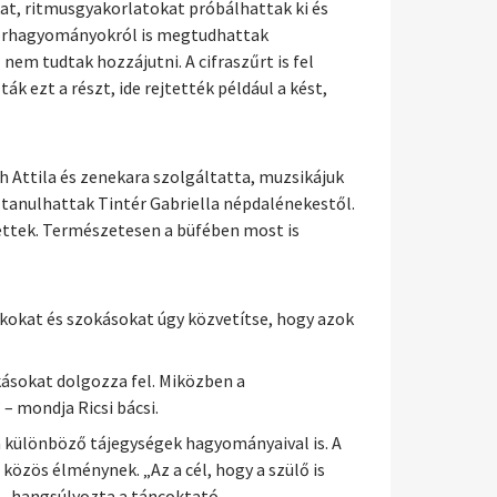
kat, ritmusgyakorlatokat próbálhattak ki és
ztorhagyományokról is megtudhattak
em tudtak hozzájutni. A cifraszűrt is fel
k ezt a részt, ide rejtették például a kést,
th Attila és zenekara szolgáltatta, muzsikájuk
 tanulhattak Tintér Gabriella népdalénekestől.
ettek. Természetesen a büfében most is
tékokat és szokásokat úgy közvetítse, hogy azok
kásokat dolgozza fel. Miközben a
– mondja Ricsi bácsi.
 különböző tájegységek hagyományaival is. A
közös élménynek. „Az a cél, hogy a szülő is
 – hangsúlyozta a táncoktató.