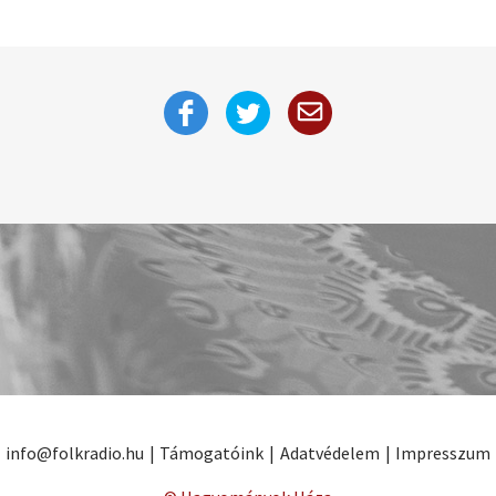
info@folkradio.hu
|
Támogatóink
|
Adatvédelem
|
Impresszum