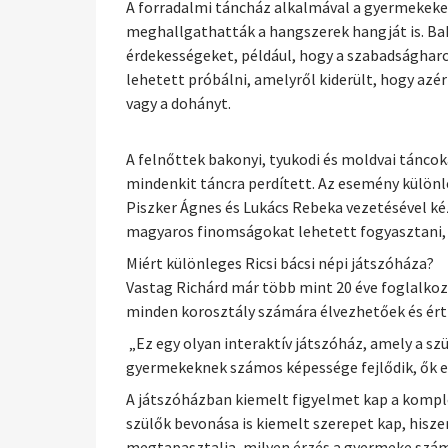
A forradalmi táncház alkalmával a gyermekeket
meghallgathatták a hangszerek hangját is. Ba
érdekességeket, például, hogy a szabadságharc 
lehetett próbálni, amelyről kiderült, hogy azér
vagy a dohányt.
A felnőttek bakonyi, tyukodi és moldvai táncok
mindenkit táncra perdített. Az esemény különl
Piszker Ágnes és Lukács Rebeka vezetésével ké
magyaros finomságokat lehetett fogyasztani, m
Miért különleges Ricsi bácsi népi játszóháza?
Vastag Richárd már több mint 20 éve foglalkozi
minden korosztály számára élvezhetőek és ért
„Ez egy olyan interaktív játszóház, amely a sz
gyermekeknek számos képessége fejlődik, ők ezt
A játszóházban kiemelt figyelmet kap a kompl
szülők bevonása is kiemelt szerepet kap, hisze
megtapasztalja, milyen érzés a gyermeke számár