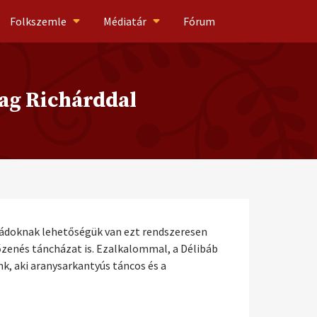
Folkszemle
Médiatár
Fórum
tag Richárddal
aládoknak lehetőségük van ezt rendszeresen
zenés táncházat is. Ezalkalommal, a Délibáb
nk, aki aranysarkantyús táncos és a