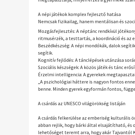
A népi játékok komplex fejlesztő hatása
Nemcsak fizikailag, hanem mentálisan és szociál
Mozgásfejlesztés: A néptánc rendkívül jótékon
ritmusérzék, a testtartás, a koordináció és az e
Beszédkészség: A népi mondókák, dalok segítik
segítik.
Kognitív fejlődés: A tánclépések utánzása során 
Szociális készségek: A közös játék és tánc erős
Érzelmi intelligencia: A gyerekek megtapaszta
„A pszichológiai háttere is nagyon fontos enn
benne. Minden gyerek egyformán fontos, függe
A csárdás az UNESCO világörökség listáján
A csárdás felkerülése az emberiség kulturális
abban rejlik, hogy bárki által elsajátítható,
lehetőséget teremt arra, hogy akár Tajvantól 