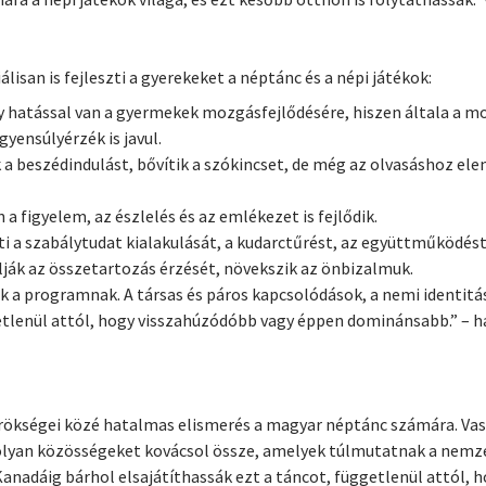
isan is fejleszti a gyerekeket a néptánc és a népi játékok:
y hatással van a gyermekek mozgásfejlődésére, hiszen általa a 
gyensúlyérzék is javul.
 a beszédindulást, bővítik a szókincset, de még az olvasáshoz el
a figyelem, az észlelés és az emlékezet is fejlődik.
íti a szabálytudat kialakulását, a kudarctűrést, az együttműködést
lják az összetartozás érzését, növekszik az önbizalmuk.
ek a programnak. A társas és páros kapcsolódások, a nemi identit
tlenül attól, hogy visszahúzódóbb vagy éppen dominánsabb.” – h
 örökségei közé hatalmas elismerés a magyar néptánc számára. Vas
 és olyan közösségeket kovácsol össze, amelyek túlmutatnak a ne
Kanadáig bárhol elsajátíthassák ezt a táncot, függetlenül attól,