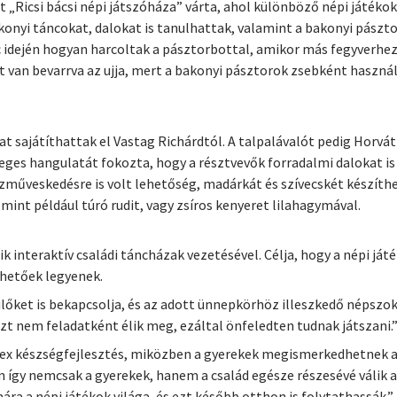
 „Ricsi bácsi népi játszóháza” várta, ahol különböző népi játéko
konyi táncokat, dalokat is tanulhattak, valamint a bakonyi pás
idején hogyan harcoltak a pásztorbottal, amikor más fegyverhez n
t van bevarrva az ujja, mert a bakonyi pásztorok zsebként használtá
at sajátíthattak el Vastag Richárdtól. A talpalávalót pedig Horvá
eges hangulatát fokozta, hogy a résztvevők forradalmi dalokat is
zműveskedésre is volt lehetőség, madárkát és szívecskét készíth
int például túró rudit, vagy zsíros kenyeret lilahagymával.
k interaktív családi táncházak vezetésével. Célja, hogy a népi já
hetőek legyenek.
ülőket is bekapcsolja, és az adott ünnepkörhöz illeszkedő népszo
 nem feladatként élik meg, ezáltal önfeledten tudnak játszani.” 
ex készségfejlesztés, miközben a gyerekek megismerkedhetnek a
n így nemcsak a gyerekek, hanem a család egésze részesévé válik a 
a a népi játékok világa, és ezt később otthon is folytathassák.”