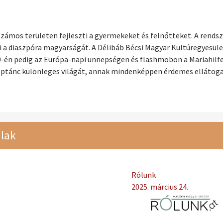
mos területen fejleszti a gyermekeket és felnőtteket. A rendsz
i a diaszpóra magyarságát. A Délibáb Bécsi Magyar Kultúregyesül
10-én pedig az Európa-napi ünnepségen és flashmobon a Mariahilfe
éptánc különleges világát, annak mindenképpen érdemes ellátoga
lak
Rólunk
2025. március 24.