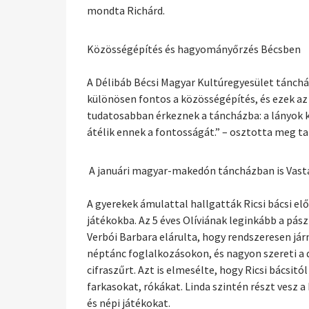
mondta Richárd.
Közösségépítés és hagyományőrzés Bécsben
A Délibáb Bécsi Magyar Kultúregyesület tánch
különösen fontos a közösségépítés, és ezek az
tudatosabban érkeznek a táncházba: a lányok ké
átélik ennek a fontosságát.” – osztotta meg ta
A januári magyar-makedón táncházban is Vasta
A gyerekek ámulattal hallgatták Ricsi bácsi el
játékokba. Az 5 éves Olíviának leginkább a pás
Verbói Barbara elárulta, hogy rendszeresen járn
néptánc foglalkozásokon, és nagyon szereti a d
cifraszűrt. Azt is elmesélte, hogy Ricsi bácsi
farkasokat, rókákat. Linda szintén részt vesz 
és népi játékokat.