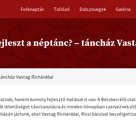
Folknaptár
Tallózó
Dalszövegek
Galéria
jleszt a néptánc? – táncház Vas
 táncház Vastag Richárddal
atnak, hanem komoly fejlesztő hatásuk is van. A Bécsben élő cs
ál lehetőséget tánctanulásra és minden hónapban szerveznek élő
házán jártunk, ahol Vastag Richárddal, Ricsi bácsival beszélgettü