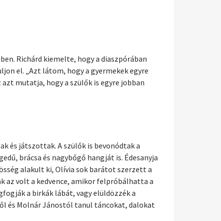
ben. Richárd kiemelte, hogy a diaszpórában
ljon el. „Azt látom, hogy a gyermekek egyre
 azt mutatja, hogy a szülők is egyre jobban
k és játszottak. A szülők is bevonódtak a
gedű, brácsa és nagybőgő hangját is. Édesanyja
sség alakult ki, Olívia sok barátot szerzett a
k az volt a kedvence, amikor felpróbálhatta a
fogják a birkák lábát, vagy elüldözzék a
től és Molnár Jánostól tanul táncokat, dalokat