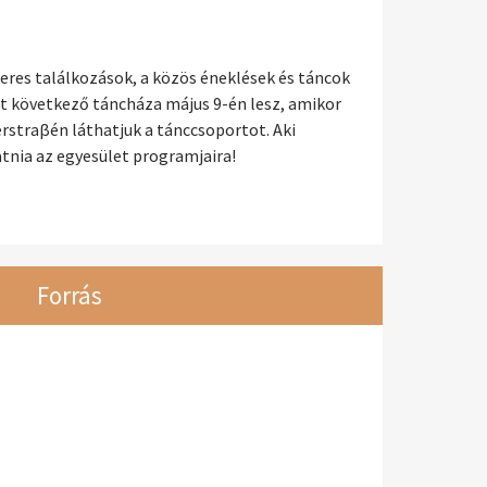
eres találkozások, a közös éneklések és táncok
et következő táncháza május 9-én lesz, amikor
rstraβén láthatjuk a tánccsoportot. Aki
tnia az egyesület programjaira!
Forrás