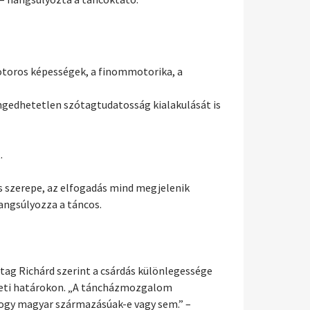
motoros képességek, a finommotorika, a
engedhetetlen szótagtudatosság kialakulását is
.
ás szerepe, az elfogadás mind megjelenik
angsúlyozza a táncos.
tag Richárd szerint a csárdás különlegessége
mzeti határokon. „A táncházmozgalom
 hogy magyar származásúak-e vagy sem.” –