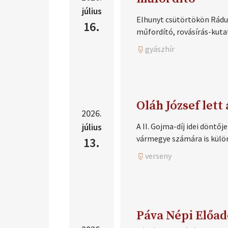
július
Elhunyt csütörtökön Rádul
16.
műfordító, rovásírás-kuta
gyászhír
Oláh József lett
2026.
július
A II. Gojma-díj idei dönt
vármegye számára is külön
13.
verseny
Pá­va Né­pi Elő­ad