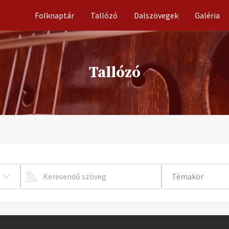
Folknaptár
Tallózó
Dalszövegek
Galéria
Tallózó
Témakör
album
beszámoló, 