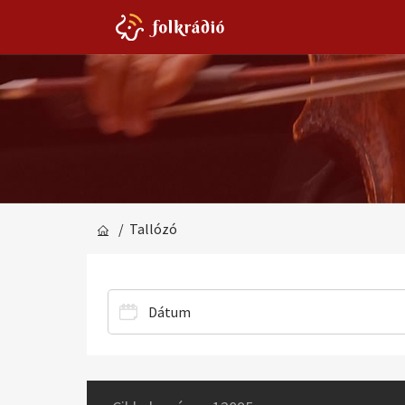
/ Tallózó
Dátum
2026
2002