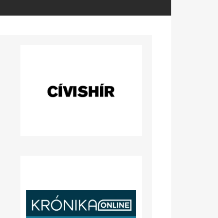
ram
sztés
g