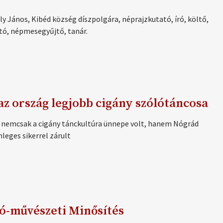
y János, Kibéd község díszpolgára, néprajzkutató, író, költő,
tó, népmesegyűjtő, tanár.
 az ország legjobb cigány szólótáncosa
ője nemcsak a cigány tánckultúra ünnepe volt, hanem Nógrád
leges sikerrel zárult
ó-mű­vé­sze­ti Mi­nő­sí­tés