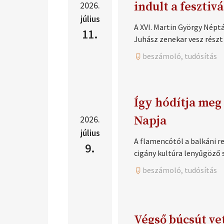
2026.
indult a fesztiv
július
A XVI. Martin György Népt
11.
Juhász zenekar vesz részt
beszámoló, tudósítás
Így hódítja meg
2026.
Napja
július
A flamencótól a balkáni r
9.
cigány kultúra lenyűgöző 
beszámoló, tudósítás
Végső búcsút ve