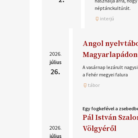
használja arra, hogy
2022
néptánckultúrát.
2023
interjú
2024
2025
2026
Angol nyelvtábo
2027
2028
2026.
Magyarlapádon
július
A vasárnap lezárult nagys
26.
a Fehér megyei falura
tábor
Egy fogkefével a zsebedb
Pál István Szal
2026.
Völgyéről
július