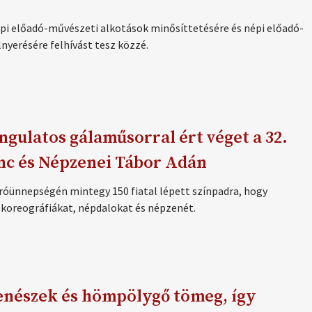
i előadó-művészeti alkotások minősíttetésére és népi előadó-
nyerésére felhívást tesz közzé.
ngulatos gálaműsorral ért véget a 32.
nc és Népzenei Tábor Adán
róünnepségén mintegy 150 fiatal lépett színpadra, hogy
 koreográfiákat, népdalokat és népzenét.
enészek és hömpölygő tömeg, így