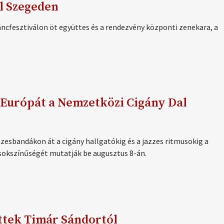
ál Szegeden
áncfesztiválon öt együttes és a rendezvény központi zenekara, a
 Európát a Nemzetközi Cigány Dal
ezesbandákon át a cigány hallgatókig és a jazzes ritmusokig a
sokszínűségét mutatják be augusztus 8-án.
ttek Timár Sándortól