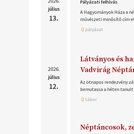
2026.
Pályázati felhívás
július
A Hagyományok Háza a nép
13.
művészeti minősítő cím el
pályázat
Látványos és ha
2026.
Vadvirág Néptá
július
Az ötnapos rendezvény zá
12.
bemutassa a héten tanult
tábor
Néptáncosok, z