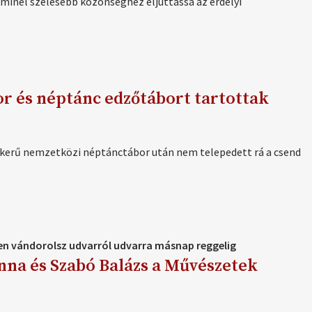
 minél szélesebb közönséghez eljuttassa az erdélyi
könyv
kritika
népmese
néprajz
r és néptánc edzőtábort tartottak
néptánc
népzene
ikerű nemzetközi néptánctábor után nem telepedett rá a csend
oktatás
pályázat
programaján
en vándorolsz udvarról udvarra másnap reggelig
tábor
onna és Szabó Balázs a Művészetek
táncház