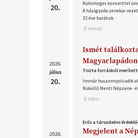
Különleges koncerttel ün
20.
A házigazda zenekar vezet
32 éve barátok.
interjú
Ismét találkozt
Magyarlapádon
2026.
Tiszta forrásból merítet
július
20.
Immár huszonnyolcadik al
Küküllő Menti Népzene- é
tábor
Erős a társadalmi érdeklő
Megjelent a Nép
2026.