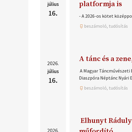
platformja is
július
16.
- A 2026-os kötet középpo
beszámoló, tudósítás
A tánc és a zene
2026.
július
A Magyar Táncművészeti 
Diaszpóra Néptánc Nyári 
16.
beszámoló, tudósítás
Elhunyt Ráduly 
2026.
műfordító