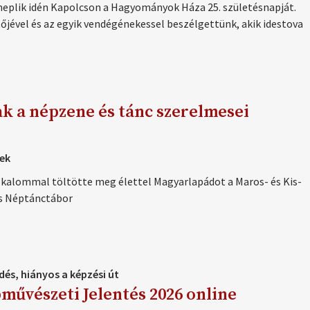
verseny
neplik idén Kapolcson a Hagyományok Háza 25. születésnapját.
őjével és az egyik vendégénekessel beszélgettünk, akik idestova
ak a népzene és tánc szerelmesei
tek
kalommal töltötte meg élettel Magyarlapádot a Maros- és Kis-
s Néptánctábor
dés, hiányos a képzési út
művészeti Jelentés 2026 online