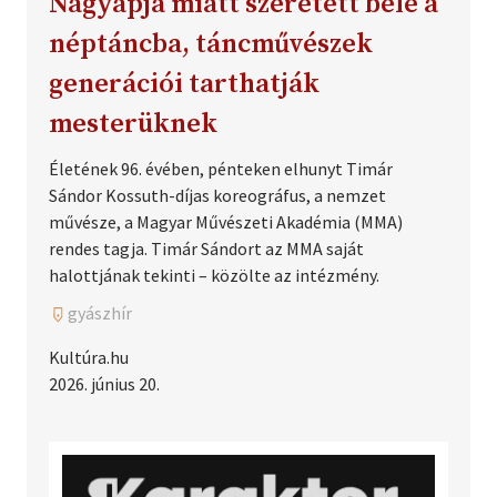
Nagyapja miatt szeretett bele a
néptáncba, táncművészek
generációi tarthatják
mesterüknek
Életének 96. évében, pénteken elhunyt Timár
Sándor Kossuth-díjas koreográfus, a nemzet
művésze, a Magyar Művészeti Akadémia (MMA)
rendes tagja. Timár Sándort az MMA saját
halottjának tekinti – közölte az intézmény.
gyászhír
Kultúra.hu
2026. június 20.