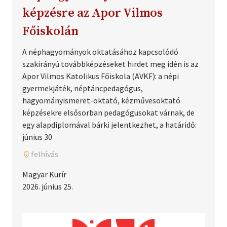
képzésre az Apor Vilmos
Főiskolán
A néphagyományok oktatásához kapcsolódó
szakirányú továbbképzéseket hirdet meg idén is az
Apor Vilmos Katolikus Főiskola (AVKF): a népi
gyermekjáték, néptáncpedagógus,
hagyományismeret-oktató, kézművesoktató
képzésekre elsősorban pedagógusokat várnak, de
egy alapdiplomával bárki jelentkezhet, a határidő:
június 30
felhívás
Magyar Kurír
2026. június 25.