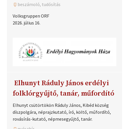
beszámoló, tudósítás
Volksgruppen ORF
2026. július 16.
Elhunyt Ráduly János erdélyi
folklórgyűjtő, tanár, műfordító
Elhunyt csütörtökön Ráduly János, Kibéd község
díszpolgára, néprajzkutató, író, költő, műfordító,
rovásírás-kutató, népmesegyűjtő, tanár.
gyászhír