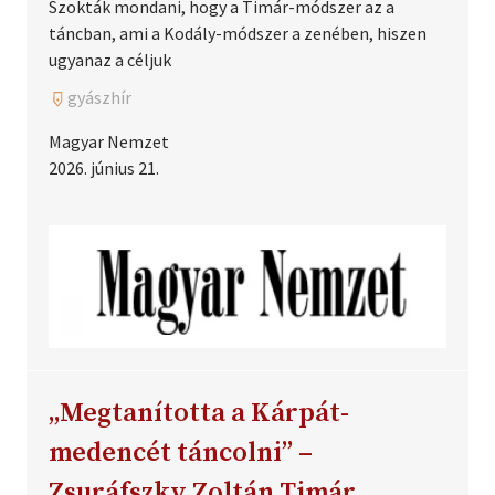
Szokták mondani, hogy a Timár-módszer az a
táncban, ami a Kodály-módszer a zenében, hiszen
ugyanaz a céljuk
gyászhír
Magyar Nemzet
2026. június 21.
„Megtanította a Kárpát-
medencét táncolni” –
Zsuráfszky Zoltán Timár