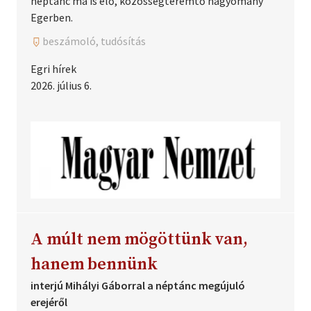
néptánc ma is élő, közösségteremtő hagyomány
Egerben.
beszámoló, tudósítás
Egri hírek
2026. július 6.
A múlt nem mögöttünk van,
hanem bennünk
interjú Mihályi Gáborral a néptánc megújuló
erejéről