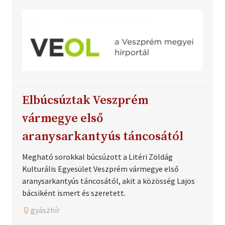
Elbúcsúztak Veszprém
vármegye első
aranysarkantyús táncosától
Megható sorokkal búcsúzott a Litéri Zöldág
Kulturális Egyesület Veszprém vármegye első
aranysarkantyús táncosától, akit a közösség Lajos
bácsiként ismert és szeretett.
gyászhír