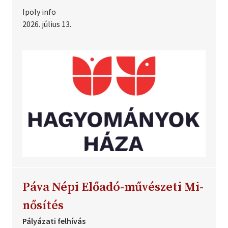
Ipoly info
2026. július 13.
Pá­va Né­pi Elő­adó-mű­vé­sze­ti Mi­
nő­sí­tés
Pályázati felhívás