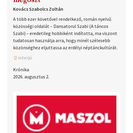
2027
kritika
Kovács Szabolcs Zoltán
2028
népmese
A több ezer követővel rendelkező, román nyelvű
közösségi oldalát – Dansatorul Szabi (A táncos
néprajz
Szabi) – eredetileg hobbiként indította, ma viszont
tudatosan használja arra, hogy minél szélesebb
néptánc
közönséghez eljuttassa az erdélyi néptánckultúrát.
népzene
interjú
oktatás
Krónika
pályázat
2026. augusztus 2.
programajánló
tábor
táncház
verseny