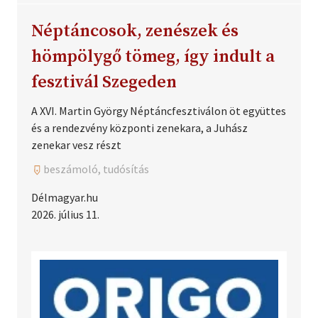
Néptáncosok, zenészek és
hömpölygő tömeg, így indult a
fesztivál Szegeden
A XVI. Martin György Néptáncfesztiválon öt együttes
és a rendezvény központi zenekara, a Juhász
zenekar vesz részt
beszámoló, tudósítás
Délmagyar.hu
2026. július 11.